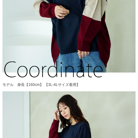
モデル 身長【160cm】 【3L-4Lサイズ着用】