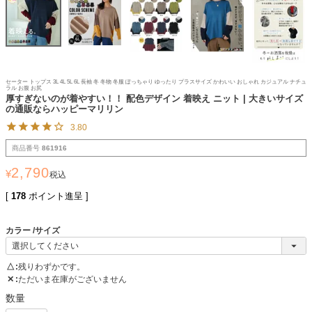
セーター トップス 3L 4L 5L 6L 長袖 冬 冬物 冬服 ぽっちゃり ゆったり プラスサイズ かわいい おしゃれ カジュアル ナチュ
ラル お腹 お尻
厚すぎないのが着やすい！！ 配色デザイン 着映え ニット | 大きいサイズ
の通販ならハッピーマリリン
3.80
商品番号
861916
2,790
¥
税込
[
178
ポイント進呈 ]
カラー
サイズ
△
残りわずかです。
✕
ただいま在庫がございません