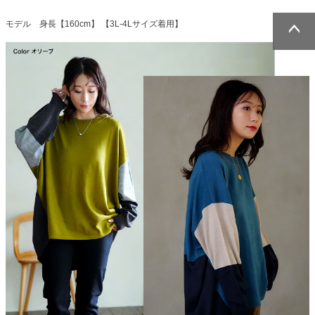
モデル 身長【160cm】 【3L-4Lサイズ着用】
ページトッ
ページトッ
プへ
プへ