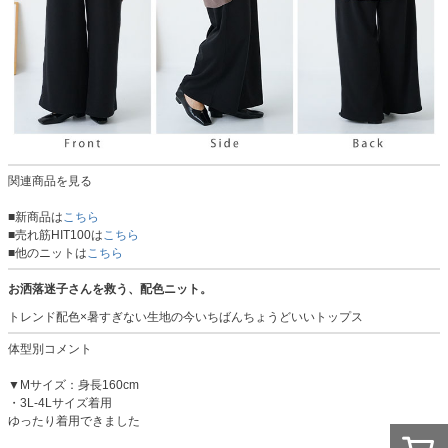
関連商品を見る
■新商品は
こちら
■売れ筋HIT100は
こちら
■他のニットは
こちら
お洒落迷子さんを救う、配色ニット。
トレンド配色×暑すぎない生地の今いちばんちょうどいいトップス
体型別コメント
▼Mサイズ：身長160cm
・3L-4Lサイズ着用
ゆったり着用できました