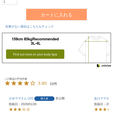
カートに入れる
在庫がない場合はこちらもチェック
159cm 85kgRecommended
3L-4L
Find out more on your body type
3.80
10
さゆママ
10
非公開
あけママ
購入者
投稿日
2026/01/26
投稿日
2026