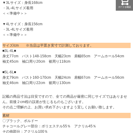
▼3Lサイズ：身長168cm
カートを確認
・3L-4Lサイズ着用
＜＜準備中＞＞
▼4Lサイズ：身長156cm
・3L-4Lサイズ着用
＜＜準備中＞＞
サイズ/cm ※当店は平置き実寸で計測しております。
■3L-4L■
身丈77cm バスト148-158cm 天幅23cm 肩幅65cm アームホール54cm
袖丈45cm 袖口周り20cm 裾周り118cm
■5L-6L■
身丈79cm バスト160-170cm 天幅24cm 肩幅67cm アームホール56cm
袖丈46cm 袖口周り22cm 裾周り130cm
記載の商品寸法は目安ですので、全ての商品が厳密に同じサイズではありませ
ん。前後２cm程の誤差が生じるものもございます。
その点ご理解の上、お買い求め下さいますよう宜しくお願い致します。
素材
〇ブラック、ボルドー
チャコールグレー部分：ポリエステル55％ アクリル45％
その他部分：アクリル100％