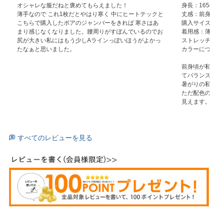
オシャレな服だねと褒めてもらえました！

身長：165cm

薄手なので これ1枚だとやはり寒く 中にヒートテックと 
丈感：前身頃
こちらで購入したボアのジャンバーをきれば 寒さはあ
購入サイズ：

まり感じなくなりました。腰周りがすぼんでいるのでお
着用感：薄手

尻が大きい私にはもう少しAラインっぽいほうがよかっ
ストレッチ感
たなぁと思いました。
カラーについ
前身頃が私に
てバランスが
暑がりの私に
ただ配色の位
見えます。
すべてのレビューを見る