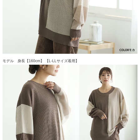
モデル 身長【160cm】 【L-LLサイズ着用】