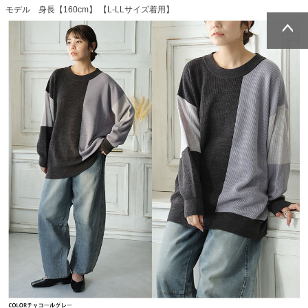
モデル 身長【160cm】 【L-LLサイズ着用】
ページトッ
ページトッ
プへ
プへ