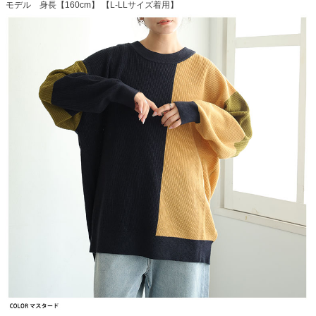
モデル 身長【160cm】 【L-LLサイズ着用】