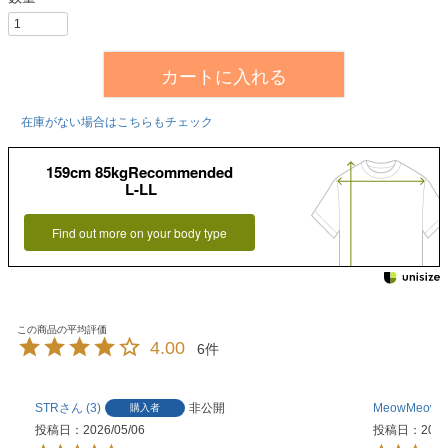
カートに入れる
在庫がない場合はこちらもチェック
159cm 85kgRecommended
L-LL
Find out more on your body type
4.00
6
STR
3
非公開
MeowMeow
購入者
投稿日
2026/05/06
投稿日
2026