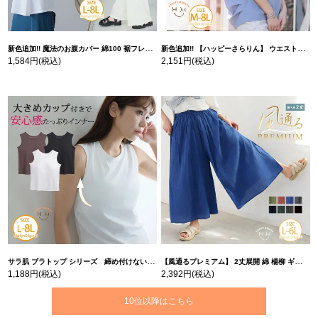
新色追加!! 魔法のお腹カバー 綿100 裾フレア Tシャツ | 大きいサイズの通販ならハッピーマリリン
新色追加!! 【ハッピーさらりん】 ウエストタック入り スッキリ魅せ コクーントップス | 大きいサイズの通販ならハッピーマリリン
1,584円
(税込)
2,151円
(税込)
サラ肌 ブラトップ シリーズ 締め付けない リブ タンクトップ | 大きいサイズの通販ならハッピーマリリン
【風通るプレミアム】 2丈展開 綿 楊柳 ギャザー フレア スカンツ 【ウェストゴム】 | 大きいサイズの通販ならハッピーマリリン
1,188円
(税込)
2,392円
(税込)
10位以降はこちら