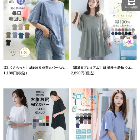
カートを確認
涼しくさらっと！ 綿100％ 体型カバーもお洒落も叶える 風合いコットン ゆるシルエット ドルマン | 大きいサイズの通販ならハッピーマリリン
【風通るプレミアム】 綿 楊柳 七分袖 ウエストギャザー ブラウス | 大きいサイズの通販ならハッピーマリリン
1,188円
(税込)
2,890円
(税込)