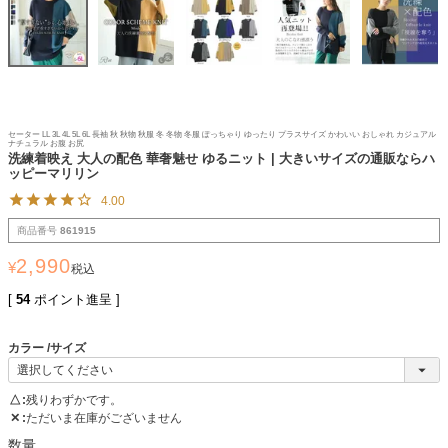
セーター LL 3L 4L 5L 6L 長袖 秋 秋物 秋服 冬 冬物 冬服 ぽっちゃり ゆったり プラスサイズ かわいい おしゃれ カジュアル
ナチュラル お腹 お尻
洗練着映え 大人の配色 華奢魅せ ゆるニット | 大きいサイズの通販ならハ
ッピーマリリン
4.00
商品番号
861915
2,990
¥
税込
[
54
ポイント進呈 ]
カラー
サイズ
△
残りわずかです。
✕
ただいま在庫がございません