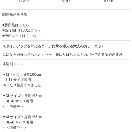
関連商品を見る
■新商品は
こちら
■売れ筋HIT100は
こちら
■他のニットは
こちら
スタイルアップを叶えるコーデに華を添える大人のカラーニット
気になる部分もきちんとカバー 腰回りはちゃんとカバーできる安心の丈感
体型別コメント
▼Mサイズ：身長160cm
・L-LLサイズ着用
ゆったり着用できました
▼3Lサイズ：身長168cm
・3L-4Lサイズ着用
＜＜準備中＞＞
▼4Lサイズ：身長156cm
・3L-4Lサイズ着用
＜＜準備中＞＞