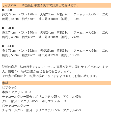
サイズ/cm ※当店は平置き実寸で計測しております。
■L-LL■
身丈72cm バスト128cm 天幅23cm 肩幅59cm アームホール50cm 二の
腕周り46cm 袖丈47cm 袖口周り18cm 裾周り112cm
■3L-4L■
身丈74cm バスト140cm 天幅24cm 肩幅61cm アームホール52cm 二の
腕周り48cm 袖丈48cm 袖口周り20cm 裾周り124cm
■5L-6L■
身丈76cm バスト152cm 天幅25cm 肩幅63cm アームホール54cm 二の
腕周り50cm 袖丈49cm 袖口周り22cm 裾周り136cm
記載の商品寸法は目安ですので、全ての商品が厳密に同じサイズではありませ
ん。前後２cm程の誤差が生じるものもございます。
その点ご理解の上、お買い求め下さいますよう宜しくお願い致します。
素材
〇ブラック
本体：アクリル100％
チャコールグレー部分：ポリエステル55％ アクリル45％
グレー部分：アクリル85％ ポリエステル15％
〇チャコールグレー
チャコールグレー部分：ポリエステル55％ アクリル45％