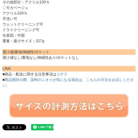
その他部分：アクリル100％
〇モカベージュ
アクリル100％
手洗い可
ウェットクリーニング可
ドライクリーニング可
生産国：中国
重量：最小サイズ：327g
透け感/裏地/伸縮性/ポケット
透け感なし/裏地なし/伸縮性あり/ポケットなし
LINK
■商品・配送に関する注意事項は
コチラ
■
商品開封の際、染料のニオイが気になる場合は、こちらの方法をお試しくださ
い。