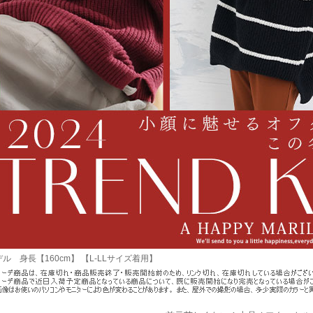
ル 身長【160cm】 【L-LLサイズ着用】