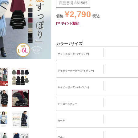
商品番号
861585
¥
2,790
価格
税込
[
51
ポイント進呈 ]
カラー
サイズ
ブラックボーダー(ブラック)
アイボリーボーダー(アイボリー)
ネイビーボーダー(ネイビー)
チャコールグレー
カーキ
ブルー