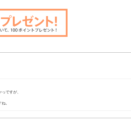
っですが、



すね。
性