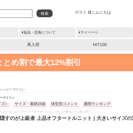
ゲスト 様こんにちは
検索
返品・交換について
マイページ
再入荷
HIT100
まとめ割で最大12%割引
らハッピーマリリン
ピーマリリン
イズ）
サイズ・素材詳細
体型別コメント
週間ランキング
冬服 ぽっちゃり ゆったり プラスサイズ かわいい おしゃれ 二の腕カバー お腹 お尻
と隠すのが上級者 上品オフタートルニット | 大きいサイズ