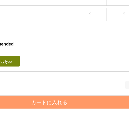
L-LL
3L-4L
×
×
mended
ody type
カートに入れる