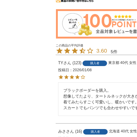
3.60
5
TY
123
東京都
40代
女性
購入者
投稿日
2026/01/08
ブラックボーダーを購入。

想像してたより、タートルネックが大きか
着てみたらすごく可愛いし、暖かいです。
スカートでもパンツでも合わせやすいで
みさ
16
北海道
40代
女
購入者