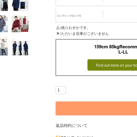
ピンクレッド(ピンク)
△
残りわずかです。
✕
ただいま在庫がございません
159cm 85kgRecom
L-LL
Find out more on your b
返品特約について