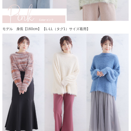
モデル 身長【160cm】 【L-LL（タグ1）サイズ着用】