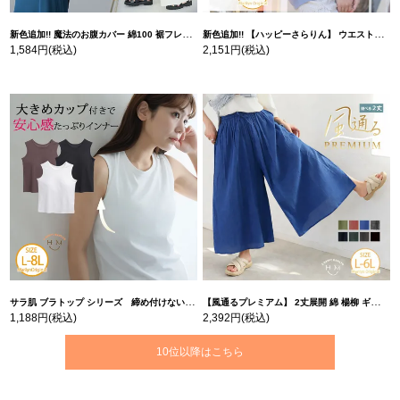
新色追加!! 魔法のお腹カバー 綿100 裾フレア Tシャツ | 大きいサイズの通販ならハッピーマリリン
新色追加!! 【ハッピーさらりん】 ウエストタック入り スッキリ魅せ コクーントップス | 大きいサイズの通販ならハッピーマリリン
1,584円
(税込)
2,151円
(税込)
サラ肌 ブラトップ シリーズ 締め付けない リブ タンクトップ | 大きいサイズの通販ならハッピーマリリン
【風通るプレミアム】 2丈展開 綿 楊柳 ギャザー フレア スカンツ 【ウェストゴム】 | 大きいサイズの通販ならハッピーマリリン
1,188円
(税込)
2,392円
(税込)
10位以降はこちら