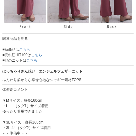
関連商品を見る
■新商品は
こちら
■売れ筋HIT100は
こちら
■他のニットは
こちら
ぽっちゃりさん想い エンジェルフェザーニット
ふんわり柔からな幸せ心地なシャギー素材TOPS
体型別コメント
▼Mサイズ：身長160cm
・L-LL（タグ1）サイズ着用
ゆったり着用できました
▼3Lサイズ：身長168cm
・3L-4L（タグ2）サイズ着用
＜＜準備中＞＞