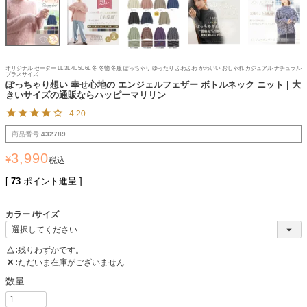
オリジナル セーター LL 3L 4L 5L 6L 冬 冬物 冬服 ぽっちゃり ゆったり ふわふわ かわいい おしゃれ カジュアル ナチュラル
プラスサイズ
ぽっちゃり想い 幸せ心地の エンジェルフェザー ボトルネック ニット | 大
きいサイズの通販ならハッピーマリリン
4.20
商品番号
432789
3,990
¥
税込
[
73
ポイント進呈 ]
カラー
サイズ
△
残りわずかです。
✕
ただいま在庫がございません