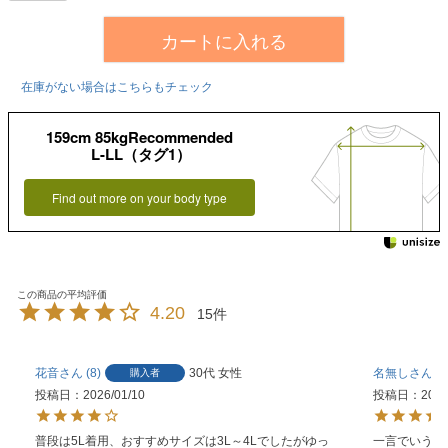
カートに入れる
在庫がない場合はこちらもチェック
159cm 85kgRecommended
L-LL（タグ1）
Find out more on your body type
4.20
15
花音
8
30代
女性
名無し
2
購入者
投稿日
2026/01/10
投稿日
2025
普段は5L着用、おすすめサイズは3L～4Lでしたがゆっ
一言でいうと、