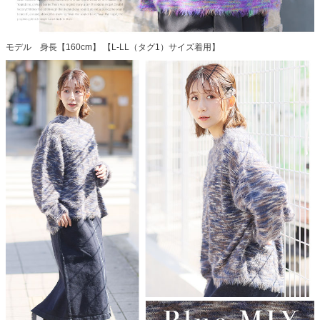
モデル 身長【160cm】 【L-LL（タグ1）サイズ着用】