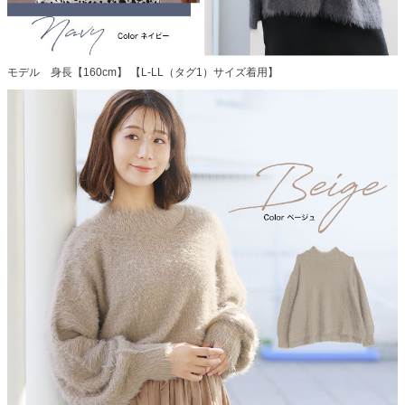
モデル 身長【160cm】 【L-LL（タグ1）サイズ着用】