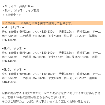
▼4Lサイズ：身長156cm
・3L-4L（タグ2）サイズ着用
＜＜準備中＞＞
サイズ/cm ※当店は平置き実寸で計測しております。
■L-LL（タグ1）■
身丈（前/後）56/62cm バスト120-130cm 天幅21.5cm 肩幅52cm アーム
ホール54cm 二の腕周り48-52cm 袖丈49cm 袖口周り18-22cm 裾周り
126-136cm
■3L-4L（タグ2）■
身丈（前/後）58/64cm バスト130-140cm 天幅23.5cm 肩幅57cm アーム
ホール56cm 二の腕周り50-54cm 袖丈47.5cm 袖口周り20-24cm 裾周り
136-146cm
■5L-6L（タグ3）■
身丈（前/後）60/66cm バスト140-150cm 天幅25.5cm 肩幅62cm アーム
ホール58cm 二の腕周り52-56cm 袖丈46cm 袖口周り22-26cm 裾周り
146-156cm
記載の商品寸法は目安ですので、全ての商品が厳密に同じサイズではありませ
ん。前後２cm程の誤差が生じるものもございます。
その点ご理解の上、お買い求め下さいますよう宜しくお願い致します。