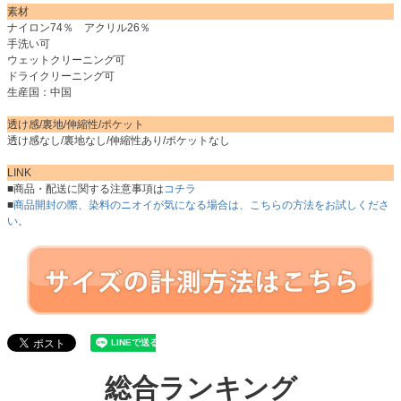
素材
ナイロン74％ アクリル26％
手洗い可
ウェットクリーニング可
ドライクリーニング可
生産国：中国
透け感/裏地/伸縮性/ポケット
透け感なし/裏地なし/伸縮性あり/ポケットなし
LINK
■商品・配送に関する注意事項は
コチラ
■
商品開封の際、染料のニオイが気になる場合は、こちらの方法をお試しくださ
い。
総合ランキング