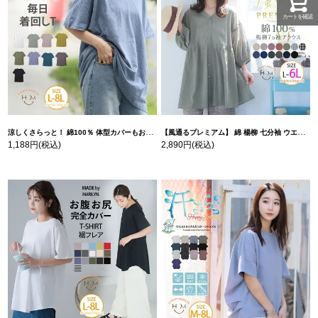
カートを確認
涼しくさらっと！ 綿100％ 体型カバーもお洒落も叶える 風合いコットン ゆるシルエット ドルマン | 大きいサイズの通販ならハッピーマリリン
【風通るプレミアム】 綿 楊柳 七分袖 ウエストギャザー ブラウス | 大きいサイズの通販ならハッピーマリリン
1,188円
(税込)
2,890円
(税込)