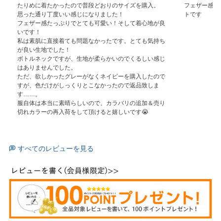
たりめに着たかったので普段どおりのサイズを購入。

フェザー感も
思った通り丁度いい感じになりました！

トです
フェザー感たっぷりでとても可愛い！そして着心地が良
いです！

私は素肌に直接着ても問題なかったです。とても気持ち
が良い生地でした！

ボトルネックですが、生地が柔らかいのでくるしい感じ
はありませんでした。

ただ、欲しかったグレーがなくネイビーを購入したので
すが、色だけがしっくりとこなかったので返品致しま
す……。

服自体は本当に素晴らしいので、カラバリの追加＆売り
切れカラーの再入荷をして頂けると嬉しいです😭
すべてのレビューを見る