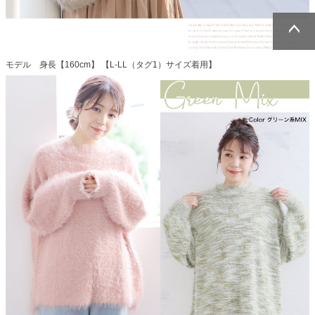
ページトッ
ページトッ
モデル 身長【160cm】 【L-LL（タグ1）サイズ着用】
プへ
プへ