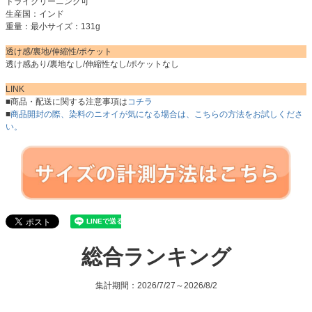
ドライクリーニング可
生産国：インド
重量：最小サイズ：131g
透け感/裏地/伸縮性/ポケット
透け感あり/裏地なし/伸縮性なし/ポケットなし
LINK
■商品・配送に関する注意事項は
コチラ
■
商品開封の際、染料のニオイが気になる場合は、こちらの方法をお試しくださ
い。
総合ランキング
集計期間：2026/7/27～2026/8/2