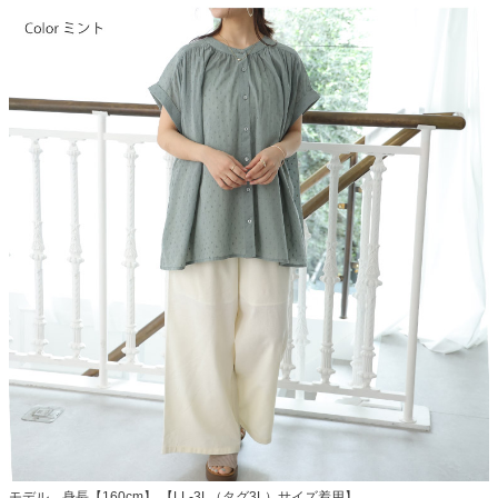
モデル 身長【160cm】 【LL-3L（タグ3L）サイズ着用】