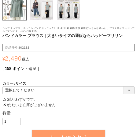
シャツ トップス ナチュラル インド チュニック LL 3L 4L 5L 夏 夏物 夏服 夏用 ぽっちゃり ゆったり プラスサイズ カジュア
ル かわいい おしゃれ お腹 お尻
バンドカラー ブラウス | 大きいサイズの通販ならハッピーマリリン
商品番号
862192
2,490
¥
税込
[
158
ポイント進呈 ]
カラー
サイズ
△
残りわずかです。
✕
ただいま在庫がございません