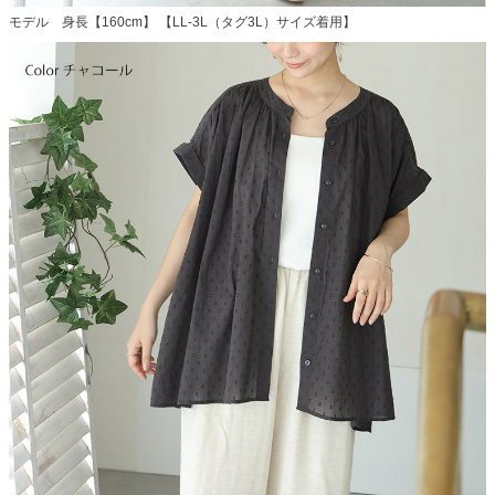
モデル 身長【160cm】 【LL-3L（タグ3L）サイズ着用】