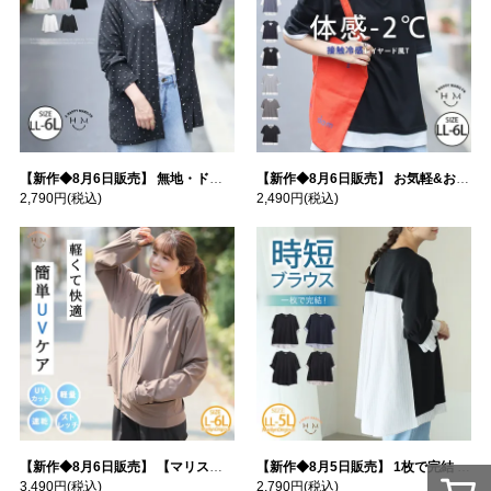
【新作◆8月6日販売】 無地・ドット柄から選べる 忍ばせ 活躍 シアー カーデ | 大きいサイズの通販ならハッピーマリリン
【新作◆8月6日販売】 お気軽&お手軽 選べるデザイン 接触冷感 レイヤード風 コットン トップス | 大きいサイズの通販ならハッピーマリリン
2,790円
(税込)
2,490円
(税込)
【新作◆8月6日販売】 【マリスポーツ】 運動初心者さんのための フード付き パーカー | 大きいサイズの通販ならハッピーマリリン
【新作◆8月5日販売】 1枚で完結 袖口＆バック フハク使い トップス | 大きいサイズの通販ならハッピーマリリン
3,490円
(税込)
2,790円
(税込)