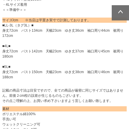
・4Lサイズ着用
＜＜準備中＞＞
サイズ/cm ※当店は平置き実寸で計測しております。
ページトッ
ページトッ
■LL-3L（タグ3L）■
プへ
プへ
身丈72cm バスト134cm 天幅23cm ゆき丈36cm 袖口周り44cm 裾周り
172cm
■4L■
身丈72cm バスト142cm 天幅23cm ゆき丈37cm 袖口周り45cm 裾周り
180cm
■5L■
身丈72cm バスト150cm 天幅23cm ゆき丈38cm 袖口周り46cm 裾周り
188cm
記載の商品寸法は目安ですので、全ての商品が厳密に同じサイズではありませ
ん。前後２cm程の誤差が生じるものもございます。
その点ご理解の上、お買い求め下さいますよう宜しくお願い致します。
素材
ポリエステル綿100%
手洗い可
ウェットクリーニング可