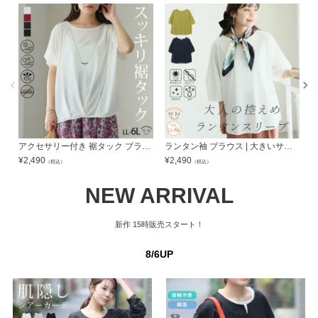
アクセサリー付き 裾タック ブラウス | 大きいサイズの通販ならハッピーマリリン
ランタン袖 ブラウス | 大きいサイズの通販ならハッピーマリリン
¥
2,490
¥
2,490
¥
（税込）
（税込）
NEW ARRIVAL
新作
15時販売スタート！
8/6UP