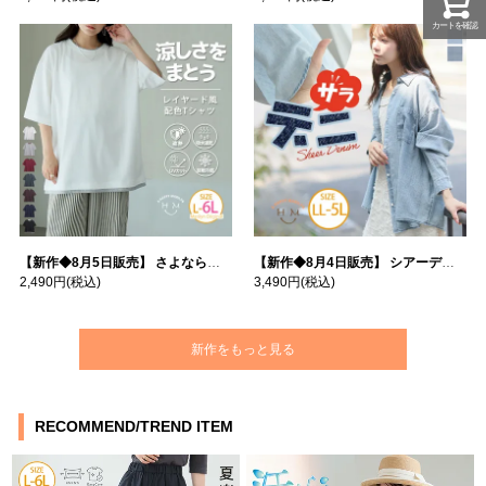
カートを確認
【新作◆8月5日販売】 さよなら猛暑 涼しさを着る 遮熱 接触冷感 吸水・速乾 五分袖 コンフォートメッシュ 配色レイヤード 風ゆる Tシャツ | 大きいサイズの通販ならハッピーマリリン
【新作◆8月4日販売】 シアーデニムで お洒落に肌隠し | 大きいサイズの通販ならハッピーマリリン
2,490円
(税込)
3,490円
(税込)
新作をもっと見る
RECOMMEND/TREND ITEM