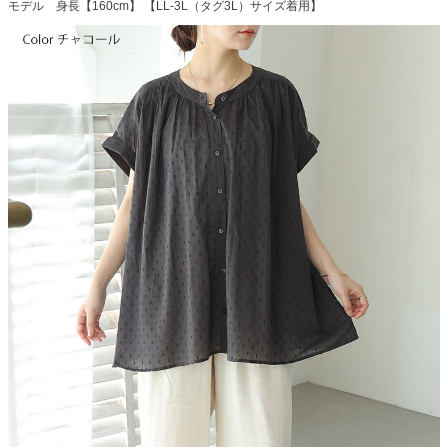
モデル 身長【160cm】 【LL-3L（タグ3L）サイズ着用】