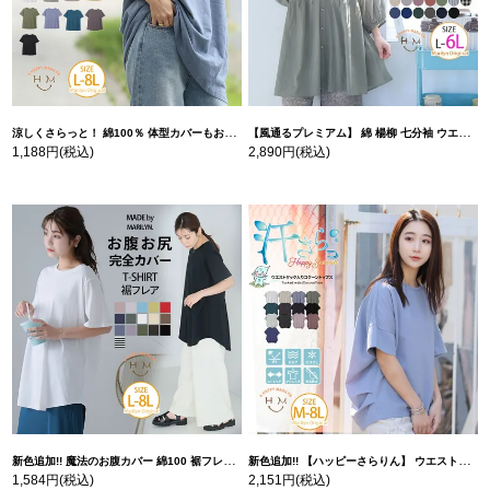
涼しくさらっと！ 綿100％ 体型カバーもお洒落も叶える 風合いコットン ゆるシルエット ドルマン | 大きいサイズの通販ならハッピーマリリン
【風通るプレミアム】 綿 楊柳 七分袖 ウエストギャザー ブラウス | 大きいサイズの通販ならハッピーマリリン
1,188円
(税込)
2,890円
(税込)
新色追加!! 魔法のお腹カバー 綿100 裾フレア Tシャツ | 大きいサイズの通販ならハッピーマリリン
新色追加!! 【ハッピーさらりん】 ウエストタック入り スッキリ魅せ コクーントップス | 大きいサイズの通販ならハッピーマリリン
1,584円
(税込)
2,151円
(税込)