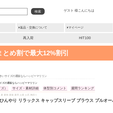
ゲスト 様こんにちは
検索
返品・交換について
マイページ
再入荷
HIT100
まとめ割で最大12%割引
 大きいサイズの通販ならハッピーマリリン
いサイズの通販ならハッピーマリリン
イズ）
サイズ・素材詳細
体型別コメント
週間ランキング
ブ 夏 夏物 夏服 夏用 お腹 お尻 胸回り
ひんやり リラックス キャップスリーブ ブラウス プルオーバ