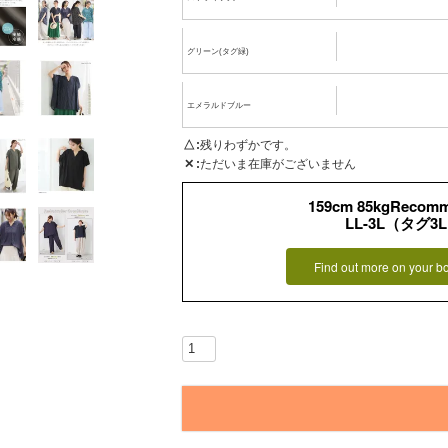
グリーン(タグ緑)
エメラルドブルー
△
残りわずかです。
✕
ただいま在庫がございません
159cm 85kgRecom
LL-3L（タグ3
Find out more on your b