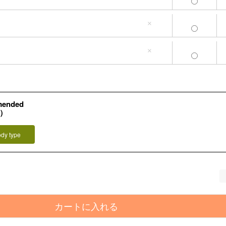
LL-3L(タグ3L)
4L
5L
×
LL-3L(タグ3L)
4L
5L
×
mended
L）
ody type
カートに入れる