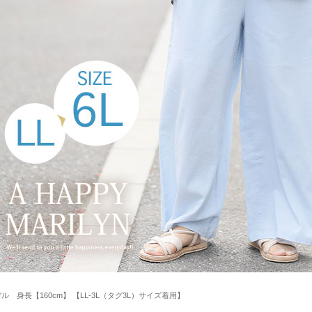
ル 身長【160cm】 【LL-3L（タグ3L）サイズ着用】