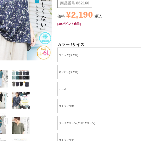
商品番号
862160
¥
2,190
価格
税込
[
40
ポイント進呈 ]
カラー
サイズ
ブラック(タグ黒)
ネイビー(タグ紺)
カーキ
ストライプ中
ダークグリーン(タグDグリーン)
ストライプ大