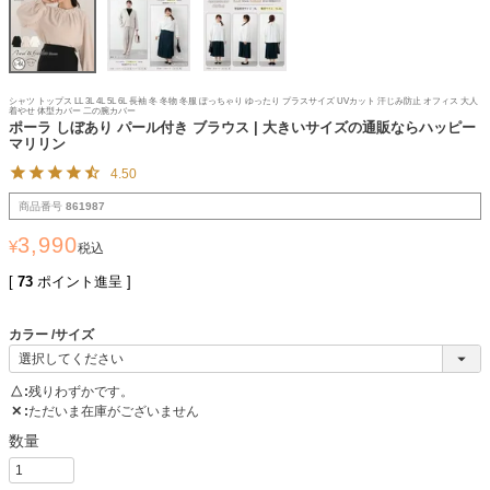
シャツ トップス LL 3L 4L 5L 6L 長袖 冬 冬物 冬服 ぽっちゃり ゆったり プラスサイズ UVカット 汗じみ防止 オフィス 大人
着やせ 体型カバー 二の腕カバー
ポーラ しぼあり パール付き ブラウス | 大きいサイズの通販ならハッピー
マリリン
4.50
商品番号
861987
3,990
¥
税込
[
73
ポイント進呈 ]
カラー
サイズ
△
残りわずかです。
✕
ただいま在庫がございません