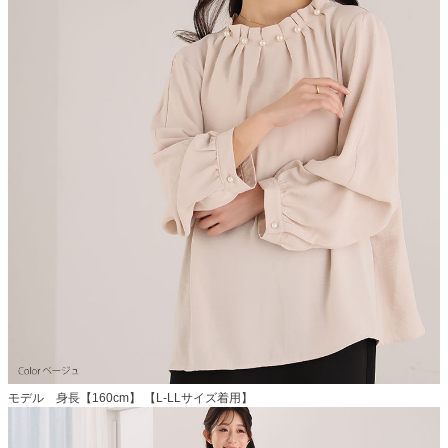
モデル 身長【160cm】 【L-LLサイズ着用】