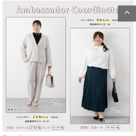
ページトッ
ページトッ
プへ
プへ