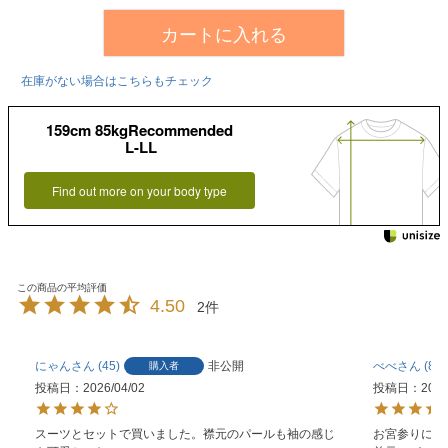
カートに入れる
在庫がない場合はこちらもチェック
159cm 85kgRecommended
L-LL
Find out more on your body type
4.50
2
にゃん
45
非公開
べべ
89
購入者
投稿日
2026/04/02
投稿日
2026
スーツとセットで買いました。襟元のパールも袖の感じ
お宮参りに来