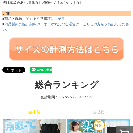
透け感淡色あり/裏地なし/伸縮性なし/ポケットなし
LINK
■商品・配送に関する注意事項は
コチラ
■
商品開封の際、染料のニオイが気になる場合は、こちらの方法をお試しくださ
い。
総合ランキング
集計期間：2026/7/27～2026/8/2