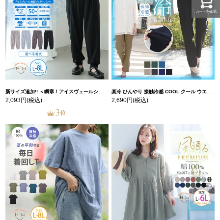
カートを確認
新サイズ追加!! ＜瞬寒！アイスヴェールシリーズ＞ 美脚 ジョガーパンツ 【ウェストゴム】 【ストレッチ】 | 大きいサイズの通販ならハッピーマリリン
楽冷 ひんやり 接触冷感 COOL クール ウエストゴム 楽ちん ストレッチ 美脚 レギパン 【ストレッチ】 | 大きいサイズの通販ならハッピーマリリン
2,093円
(税込)
2,690円
(税込)