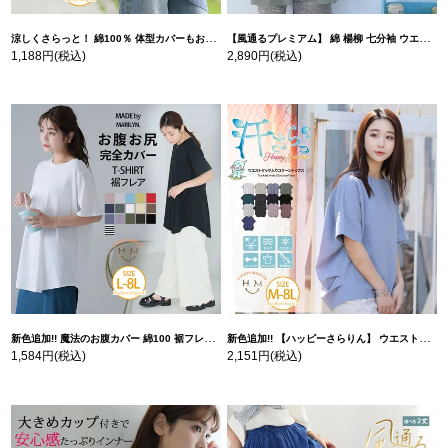
涼しくさらっと！ 綿100％ 体型カバーもお洒落も叶える 風合いコットン ゆるシルエット ドルマン | 大きいサイズの通販ならハッピーマリリン
【風通るプレミアム】 綿 楊柳 七分袖 ウエストギャザー ブラウス | 大きいサイズの通販ならハッピーマリリン
1,188円
(税込)
2,890円
(税込)
新色追加!! 魔法のお腹カバー 綿100 裾フレア Tシャツ | 大きいサイズの通販ならハッピーマリリン
新色追加!! 【ハッピーさらりん】 ウエストタック入り スッキリ魅せ コクーントップス | 大きいサイズの通販ならハッピーマリリン
1,584円
(税込)
2,151円
(税込)