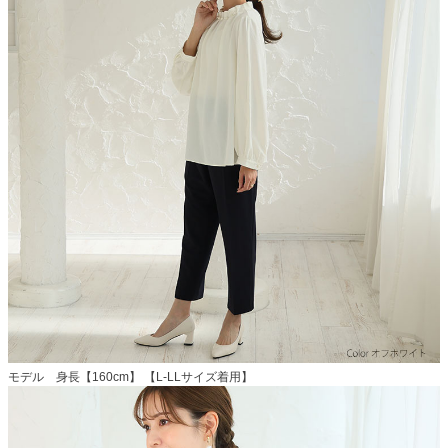
モデル 身長【160cm】 【L-LLサイズ着用】