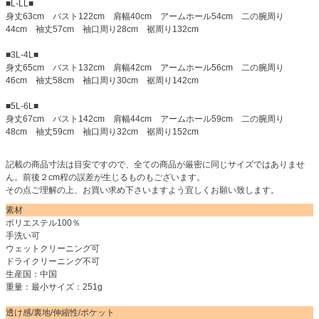
■L-LL■
身丈63cm バスト122cm 肩幅40cm アームホール54cm 二の腕周り
44cm 袖丈57cm 袖口周り28cm 裾周り132cm
■3L-4L■
身丈65cm バスト132cm 肩幅42cm アームホール56cm 二の腕周り
46cm 袖丈58cm 袖口周り30cm 裾周り142cm
■5L-6L■
身丈67cm バスト142cm 肩幅44cm アームホール59cm 二の腕周り
48cm 袖丈59cm 袖口周り32cm 裾周り152cm
記載の商品寸法は目安ですので、全ての商品が厳密に同じサイズではありませ
ん。前後２cm程の誤差が生じるものもございます。
その点ご理解の上、お買い求め下さいますよう宜しくお願い致します。
素材
ポリエステル100％
手洗い可
ウェットクリーニング可
ドライクリーニング不可
生産国：中国
重量：最小サイズ：251g
透け感/裏地/伸縮性/ポケット