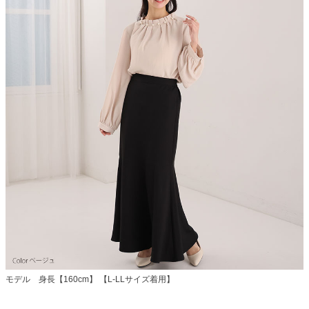
モデル 身長【160cm】 【L-LLサイズ着用】