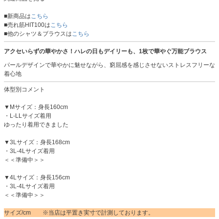
■新商品は
こちら
■売れ筋HIT100は
こちら
■他のシャツ＆ブラウスは
こちら
アクセいらずの華やかさ！ハレの日もデイリーも、1枚で華やぐ万能ブラウス
パールデザインで華やかに魅せながら、窮屈感を感じさせないストレスフリーな
着心地
体型別コメント
▼Mサイズ：身長160cm
・L-LLサイズ着用
ゆったり着用できました
▼3Lサイズ：身長168cm
・3L-4Lサイズ着用
＜＜準備中＞＞
▼4Lサイズ：身長156cm
・3L-4Lサイズ着用
＜＜準備中＞＞
サイズ/cm ※当店は平置き実寸で計測しております。