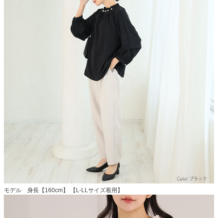
モデル 身長【160cm】 【L-LLサイズ着用】