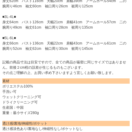
身丈62cm バスト116cm 天幅20cm 肩幅39cm アームホール54cm 二の
腕周り46cm 袖丈60cm 袖口周り26cm 裾周り125cm
■3L-4L■
身丈64cm バスト126cm 天幅21cm 肩幅41cm アームホール57cm 二の
腕周り49cm 袖丈61cm 袖口周り28cm 裾周り135cm
■5L-6L■
身丈66cm バスト136cm 天幅22cm 肩幅43cm アームホール61cm 二の
腕周り52cm 袖丈62cm 袖口周り30cm 裾周り145cm
記載の商品寸法は目安ですので、全ての商品が厳密に同じサイズではありませ
ん。前後２cm程の誤差が生じるものもございます。
その点ご理解の上、お買い求め下さいますよう宜しくお願い致します。
素材
ポリエステル100%
手洗い可
ウェットクリーニング可
ドライクリーニング可
生産国：中国
重量：最小サイズ280g
透け感/裏地/伸縮性/ポケット
透け感淡色あり/裏地なし/伸縮性なし/ポケットなし