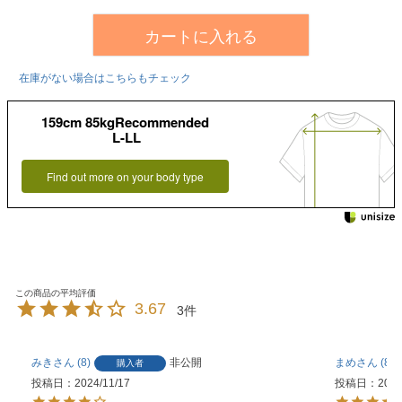
カートに入れる
在庫がない場合はこちらもチェック
159cm 85kgRecommended
L-LL
Find out more on your body type
3.67
3
みき
8
非公開
まめ
81
購入者
投稿日
2024/11/17
投稿日
2024