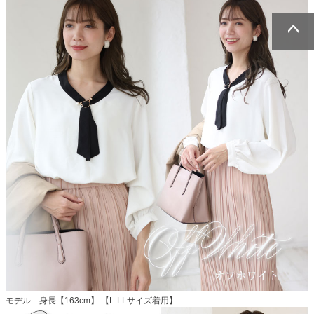
ページトッ
ページトッ
プへ
プへ
モデル 身長【163cm】 【L-LLサイズ着用】