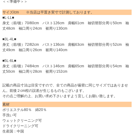
＜＜準備中＞＞
サイズ/cm ※当店は平置き実寸で計測しております。
■L-LL■
身丈（前/後）70/80cm バスト126cm 肩幅61cm 袖切替部分周り50cm 袖
丈48cm 袖口周り24cm 裾周り130cm
■3L-4L■
身丈（前/後）72/82cm バスト136cm 肩幅63cm 袖切替部分周り52cm 袖
丈49cm 袖口周り26cm 裾周り140cm
■5L-6L■
身丈（前/後）74/84cm バスト146cm 肩幅65cm 袖切替部分周り54cm 袖
丈50cm 袖口周り28cm 裾周り152cm
記載の商品寸法は目安ですので、全ての商品が厳密に同じサイズではありませ
ん。前後２cm程の誤差が生じるものもございます。
その点ご理解の上、お買い求め下さいますよう宜しくお願い致します。
素材
ポリエステル80％ 綿20％
手洗い可
ウェットクリーニング可
ドライクリーニング可
生産国：中国