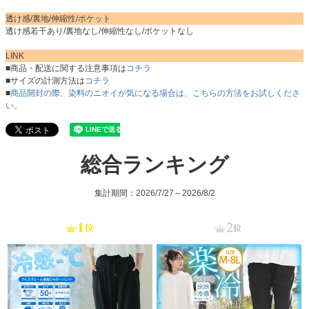
透け感/裏地/伸縮性/ポケット
透け感若干あり/裏地なし/伸縮性なし/ポケットなし
LINK
■商品・配送に関する注意事項は
コチラ
■サイズの計測方法は
コチラ
■
商品開封の際、染料のニオイが気になる場合は、こちらの方法をお試しくださ
い。
総合ランキング
集計期間：2026/7/27～2026/8/2