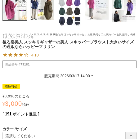
オリジナル シャツ トップス LL 3L 4L 5L 6L 秋 秋物 秋冬 ぽっちゃり ゆったり お腹 胸周り 二の腕カバー お尻 腰周り 長袖
ナチュラル プラスサイズ 春
後ろ姿美人 スッキリギャザーの美人 スキッパーブラウス | 大きいサイズ
の通販ならハッピーマリリン
4.10
商品番号
473181
販売期間
2026/03/17 14:00
〜
在庫特価
¥
のところ
3,990
3,000
¥
税込
[
191
ポイント進呈 ]
カラー
サイズ