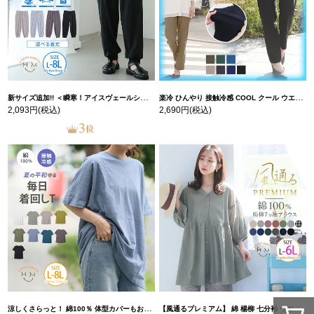
新サイズ追加!! ＜瞬寒！アイスヴェールシリーズ＞ 美脚 ジョガーパンツ 【ウェストゴム】 【ストレッチ】 | 大きいサイズの通販ならハッピーマリリン
楽冷 ひんやり 接触冷感 COOL クール ウエストゴム 楽ちん ストレッチ 美脚 レギパン 【ストレッチ】 | 大きいサイズの通販ならハッピーマリリン
2,093円
(税込)
2,690円
(税込)
涼しくさらっと！ 綿100％ 体型カバーもお洒落も叶える 風合いコットン ゆるシルエット ドルマン | 大きいサイズの通販ならハッピーマリリン
【風通るプレミアム】 綿 楊柳 七分袖 ウエストギャザー ブラウス | 大きいサイズの通販ならハッピーマリリン