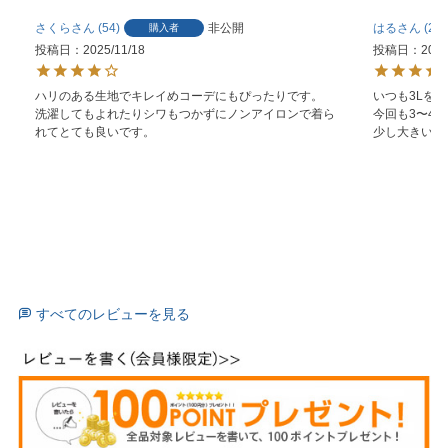
さくら
54
非公開
はる
23
購入者
投稿日
2025/11/18
投稿日
2024
ハリのある生地でキレイめコーデにもぴったりです。

いつも3Lを着
洗濯してもよれたりシワもつかずにノンアイロンで着ら
今回も3〜4L
れてとても良いです。
少し大きいで
すべてのレビューを見る