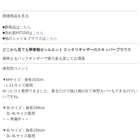
関連商品を見る
■新商品は
こちら
■売れ筋HIT100は
こちら
■他のシャツ＆ブラウスは
こちら
どこから見ても華奢魅せシルエット スッキリギャザーのスキッパーブラウス
着映えるバックギャザーで後ろ姿も楽してお洒落
体型別コメント
▼Mサイズ：身長163cm
・L-LLサイズ着用
ゆったりと着用できました。着るだけで抜け感が出て体型カバーもできるのでい
いですね。
▼3Lサイズ：身長168cm
・3L-4Lサイズ着用
＜＜準備中＞＞
▼4Lサイズ：身長156cm
・3L-4Lサイズ着用