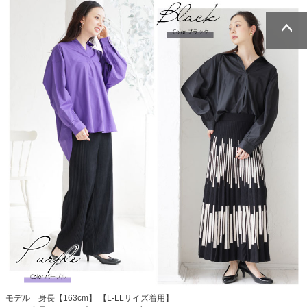
ページトッ
ページトッ
プへ
プへ
モデル 身長【163cm】 【L-LLサイズ着用】