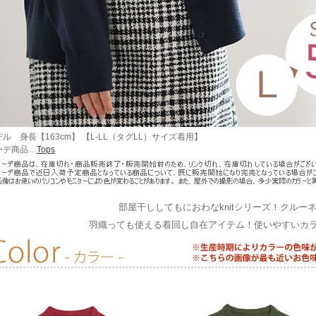
ル 身長【163cm】 【L-LL（タグLL）サイズ着用】
ーデ商品…
Tops
部屋干ししてもにおわなknitシリーズ！クルー
羽織っても使える着回し自在アイテム！使いやすいカ