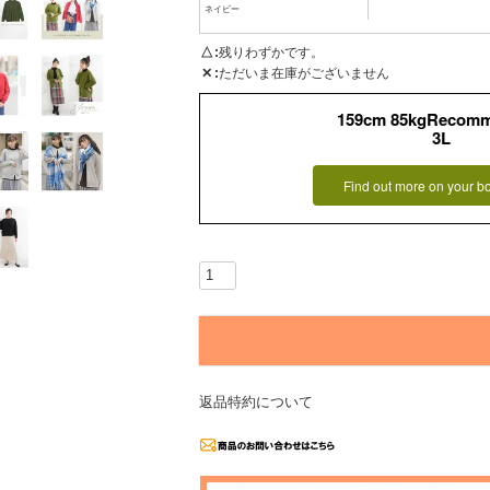
ネイビー
△
残りわずかです。
✕
ただいま在庫がございません
159cm 85kgRecom
3L
Find out more on your b
返品特約について