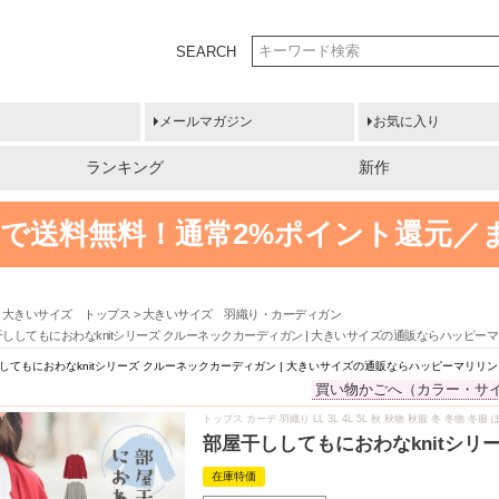
SEARCH
メールマガジン
お気に入り
ランキング
新作
円以上で送料無料！
通常2%ポイント還元／
大きいサイズ トップス
大きいサイズ 羽織り・カーディガン
ししてもにおわなknitシリーズ クルーネックカーディガン | 大きいサイズの通販ならハッピー
してもにおわなknitシリーズ クルーネックカーディガン | 大きいサイズの通販ならハッピーマリリン
買い物かごへ（カラー・サ
トップス カーデ 羽織り LL 3L 4L 5L 秋 秋物 秋服 冬 冬物
部屋干ししてもにおわなknitシリ
在庫特価