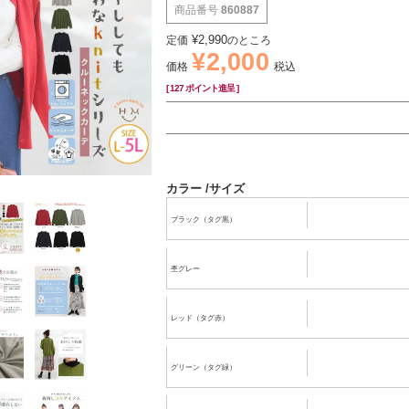
商品番号
860887
¥
2,990
定価
のところ
¥
2,000
価格
税込
[
127
ポイント進呈 ]
カラー
サイズ
ブラック（タグ黒）
杢グレー
レッド（タグ赤）
グリーン（タグ緑）