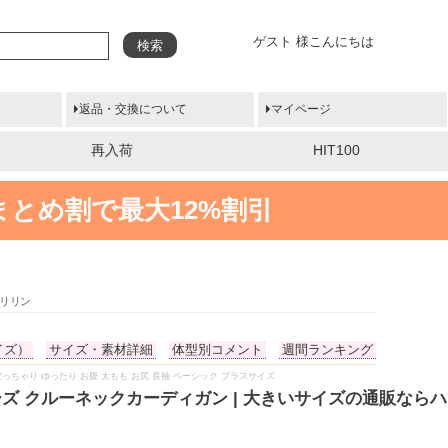
ゲスト 様こんにちは
検索
返品・交換について
マイページ
再入荷
HIT100
まとめ割で最大12%割引
マリリン
イズ）
サイズ・素材詳細
体型別コメント
週間ランキング
 冬服 ぽっちゃり ゆったり お腹 太もも お尻 長袖 ベーシック プラスサイズ
ーズ クルーネックカーディガン | 大きいサイズの通販なら