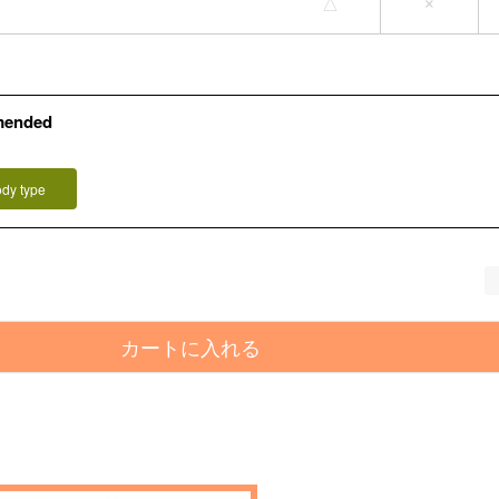
△
×
mended
ody type
カートに入れる