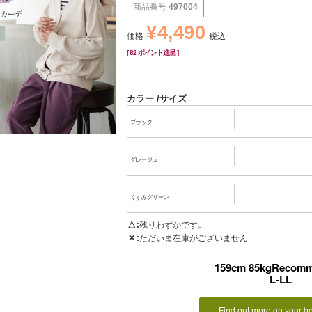
商品番号
497004
¥
4,490
価格
税込
[
82
ポイント進呈 ]
カラー
サイズ
ブラック
グレージュ
くすみグリーン
△
残りわずかです。
✕
ただいま在庫がございません
159cm 85kgRecom
L-LL
Find out more on your b