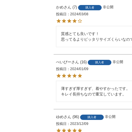
かめ
7
非公開
購入者
投稿日
2024/03/08
質感とても良いです！

思ってるよりピッタリサイズくらいなの
べいびー
16
非公開
購入者
投稿日
2024/01/09
薄すぎず厚すぎず、着やすかったです。

キレイ長持ちなので重宝しています。
ゆめ
96
非公開
購入者
投稿日
2023/12/09