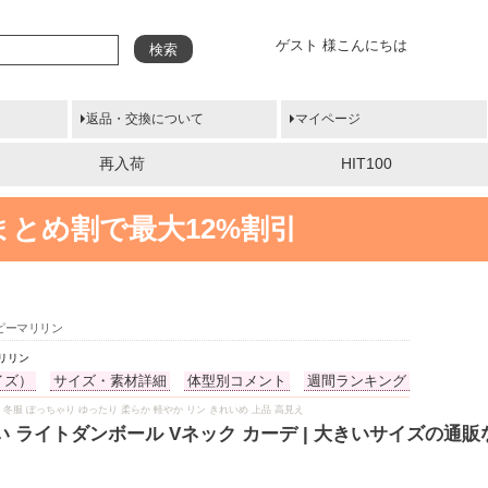
ゲスト 様こんにちは
検索
返品・交換について
マイページ
再入荷
HIT100
まとめ割で最大12%割引
ッピーマリリン
マリリン
イズ）
サイズ・素材詳細
体型別コメント
週間ランキング
冬 冬物 冬服 ぽっちゃり ゆったり 柔らか 軽やか リン きれいめ 上品 高見え
くい ライトダンボール Vネック カーデ | 大きいサイズの通