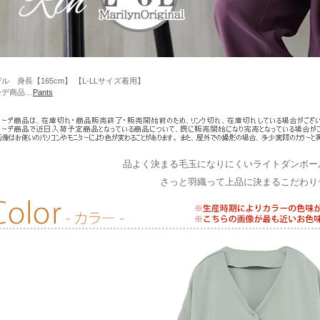
ル 身長【165cm】 【L-LLサイズ着用】
ーデ商品…
Pants
品よく決まる毛玉になりにくいライトダンボール
さっと羽織って上品に決まるこだわり