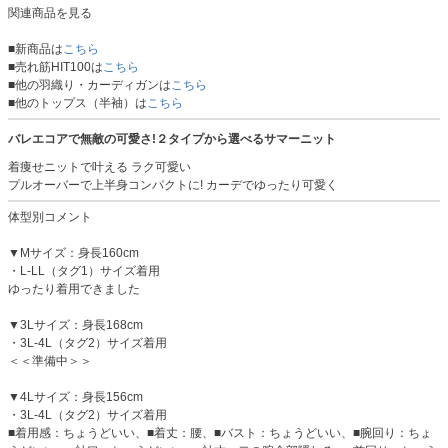
関連商品を見る
■新商品は
こちら
■売れ筋HIT100は
こちら
■他の羽織り・カーディガンは
こちら
■他のトップス（半袖）は
こちら
バレエコアで無敵の可愛さ!２タイプから選べるサマーニット
着痩せニットで叶える ラク可愛い
プルオーバーで上半身コンパクトに! カーデでゆったり可愛く
体型別コメント
▼Mサイズ：身長160cm
・L-LL（タグ1）サイズ着用
ゆったり着用できました
▼3Lサイズ：身長168cm
・3L-4L（タグ2）サイズ着用
＜＜準備中＞＞
▼4Lサイズ：身長156cm
・3L-4L（タグ2）サイズ着用
■着用感：ちょうどいい、■着丈：腰、■バスト：ちょうどいい、■腕回り：ちょ