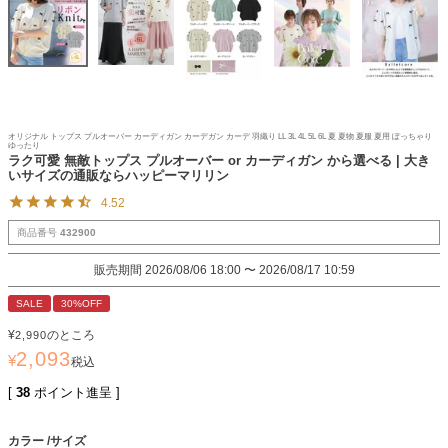
オリジナル トップス プルオーバー カーディガン カーデガン カーデ 羽織り LL 3L 4L 5L 6L 夏 夏物 夏服 夏用 ぽっちゃり
ゆったり
ラク可愛 無敵トップス プルオーバー or カーディガン から選べる | 大き
いサイズの通販ならハッピーマリリン
4.52
商品番号
432900
販売期間
2026/08/06 18:00
〜
2026/08/17 10:59
SALE
30%OFF
¥
のところ
2,990
2,093
¥
税込
[
38
ポイント進呈 ]
カラー
サイズ