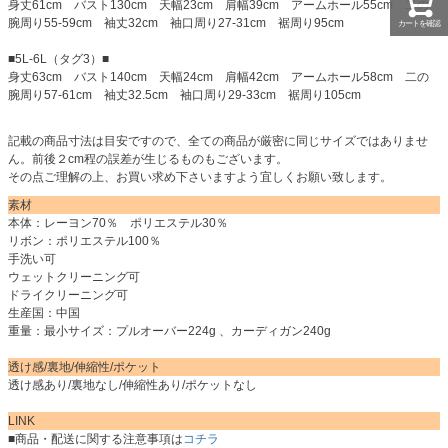
身丈61cm バスト130cm 天幅23cm 肩幅39cm アームホール55cm 二の
腕周り55-59cm 袖丈32cm 袖口周り27-31cm 裾周り95cm
カートを確認
■5L-6L（タグ3）■
身丈63cm バスト140cm 天幅24cm 肩幅42cm アームホール58cm 二の
腕周り57-61cm 袖丈32.5cm 袖口周り29-33cm 裾周り105cm
記載の商品寸法は目安ですので、全ての商品が厳密に同じサイズではありませ
ん。前後２cm程の誤差が生じるものもございます。
その点ご理解の上、お買い求め下さいますよう宜しくお願い致します。
素材
本体：レーヨン70％ ポリエステル30％
リボン：ポリエステル100％
手洗い可
ウェットクリーニング可
ドライクリーニング可
生産国：中国
重量：最小サイズ：プルオーバー224g 、カーディガン240g
透け感/裏地/伸縮性/ポケット
透け感あり/裏地なし/伸縮性あり/ポケットなし
LINK
■商品・配送に関する注意事項は
コチラ