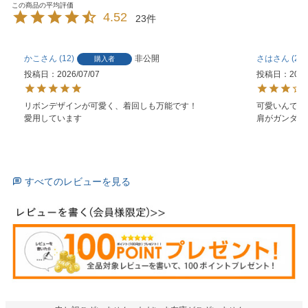
4.52
23
かこ
12
非公開
さは
2
購入者
投稿日
2026/07/07
投稿日
2026
リボンデザインが可愛く、着回しも万能です！

可愛いんです
愛用しています
肩がガンダム
すべてのレビューを見る