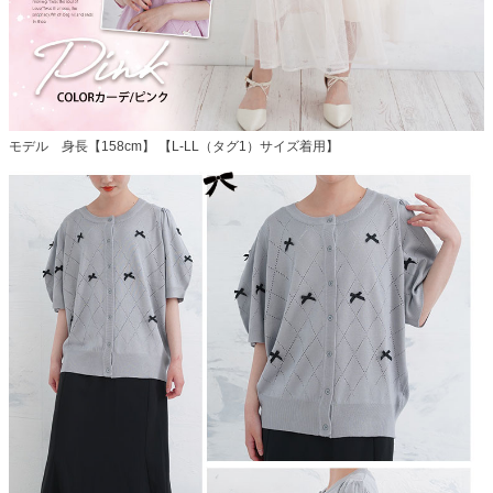
モデル 身長【158cm】 【L-LL（タグ1）サイズ着用】