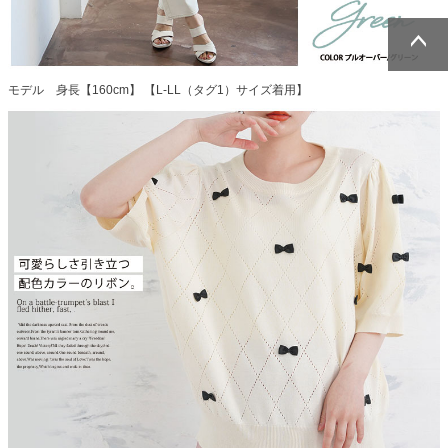
ページトッ
ページトッ
モデル 身長【160cm】 【L-LL（タグ1）サイズ着用】
プへ
プへ