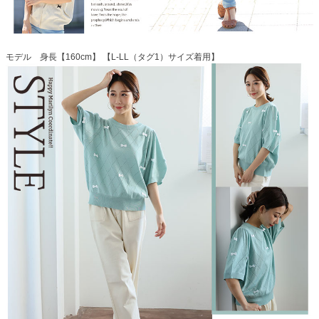
モデル 身長【160cm】 【L-LL（タグ1）サイズ着用】