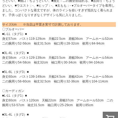
うどいい、■袖口：ちょうどいい、■袖丈：二の腕全部隠れる、■首回り：ちょう
どいい、■ウエスト：-、■ヒップ：-、■太もも：- ●プルオーバータイプを着用し
ました。コンパクトな着丈ですが、体のラインを拾いすぎず抵抗なく着られま
す。子供っぽくなりすぎなくデザインも気に入りました。
サイズ/cm ※当店は平置き実寸で計測しております。
〇プルオーバー
■L-LL（タグ1）■
身丈57cm バスト119-129cm 天幅22.5cm 肩幅36cm アームホール52cm
二の腕周り52-56cm 袖丈31.5cm 袖口周り28-32cm 裾周り84-94cm
■3L-4L（タグ2）■
身丈58cm バスト129-139cm 天幅23.5cm 肩幅39cm アームホール54cm
二の腕周り54-58cm 袖丈32cm 袖口周り30-34cm 裾周り94-104cm
■5L-6L（タグ3）■
身丈60cm バスト139-149cm 天幅24.5cm 肩幅42cm アームホール56cm
二の腕周り56-60cm 袖丈32.5cm 袖口周り32-36cm 裾周り104-114cm
〇カーディガン
■L-LL（タグ1）■
身丈60cm バスト120cm 天幅22cm 肩幅37cm アームホール52cm 二の
腕周り53-57cm 袖丈31.5cm 袖口周り25-29cm 裾周り85cm
■3L-4L（タグ2）■