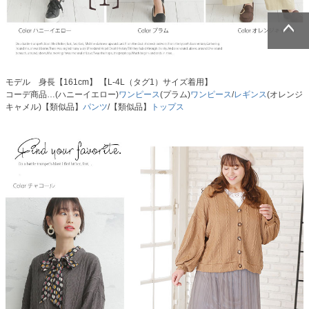
ページトッ
ページトッ
プへ
プへ
モデル 身長【161cm】 【L-4L（タグ1）サイズ着用】
コーデ商品…(ハニーイエロー)
ワンピース
(プラム)
ワンピース
/
レギンス
(オレンジ
キャメル)【類似品】
パンツ
/【類似品】
トップス