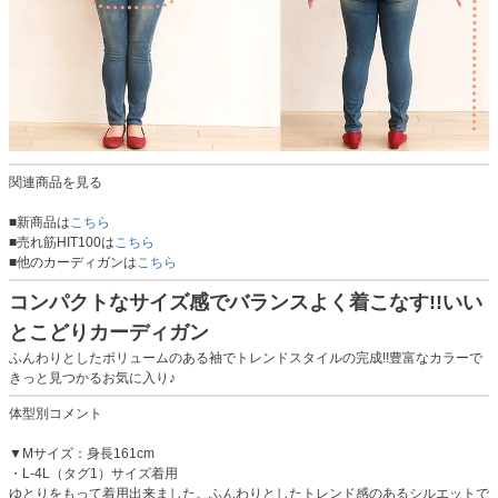
関連商品を見る
■新商品は
こちら
■売れ筋HIT100は
こちら
■他のカーディガンは
こちら
コンパクトなサイズ感でバランスよく着こなす!!いい
とこどりカーディガン
ふんわりとしたボリュームのある袖でトレンドスタイルの完成!!豊富なカラーで
きっと見つかるお気に入り♪
体型別コメント
▼Mサイズ：身長161cm
・L-4L（タグ1）サイズ着用
ゆとりをもって着用出来ました。ふんわりとしたトレンド感のあるシルエットで