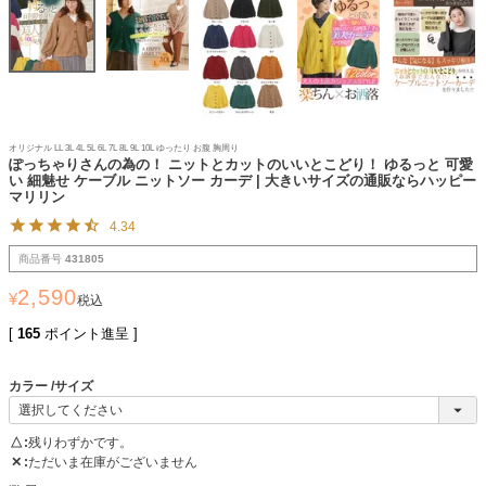
オリジナル LL 3L 4L 5L 6L 7L 8L 9L 10L ゆったり お腹 胸周り
ぽっちゃりさんの為の！ ニットとカットのいいとこどり！ ゆるっと 可愛
い 細魅せ ケーブル ニットソー カーデ | 大きいサイズの通販ならハッピー
マリリン
4.34
商品番号
431805
2,590
¥
税込
[
165
ポイント進呈 ]
カラー
サイズ
△
残りわずかです。
✕
ただいま在庫がございません