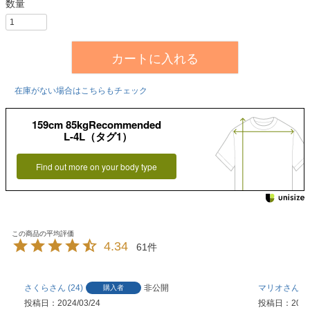
カートに入れる
在庫がない場合はこちらもチェック
159cm 85kgRecommended
L-4L（タグ1）
Find out more on your body type
4.34
61
さくら
24
非公開
マリオ
5
購入者
投稿日
2024/03/24
投稿日
2023