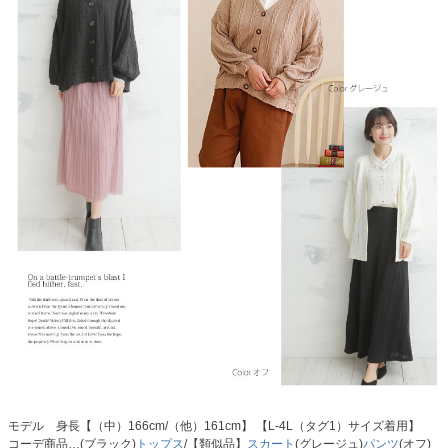
モデル 身長【（中）166cm/（他）161cm】 【L-4L（タグ1）サイズ着用】
コーデ商品…(ブラック)
トップス
/【類似品】
スカート
(グレージュ)
パンツ
(オフ)