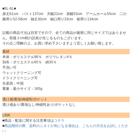
■5L-6L■
身丈61cm バスト137cm 天幅22cm 肩幅53cm アームホール55cm 二の
腕周り52-58cm 袖丈30cm 袖口周り33cm 裾周り134cm
記載の商品寸法は目安ですので、全ての商品が厳密に同じサイズではありませ
ん。前後２cm程の誤差が生じるものもございます。
その点ご理解の上、お買い求め下さいますよう宜しくお願い致します。
素材
本体：ポリエステル96％ ポリウレタン4％
別布：ポリエステル65％ 綿35％
手洗い可
ウェットクリーニング可
ドライクリーニング可
生産国：中国
重量：最小サイズ：165g
透け感/裏地/伸縮性/ポケット
透け感あり/裏地なし/伸縮性あり/ポケットなし
LINK
■商品・配送に関する注意事項は
コチラ
■
商品開封の際、染料のニオイが気になる場合は、こちらの方法をお試しくださ
い。