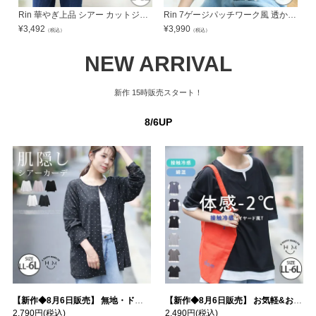
Rin 華やぎ上品 シアー カットジャガードトップス オフィス 大人 着やせ 体型カバー ビジネス 通勤 ママ | 大きいサイズの通販ならハッピーマリリン
Rin 7ゲージパッチワーク風 透かし編み カーデ オフィス 大人 着やせ 体型カバー ビジネス 通勤 ママ | 大きいサイズの通販ならハッピーマリリン
¥
3,492
¥
3,990
¥
（税込）
（税込）
NEW ARRIVAL
新作
15時販売スタート！
8/6UP
【新作◆8月6日販売】 無地・ドット柄から選べる 忍ばせ 活躍 シアー カーデ | 大きいサイズの通販ならハッピーマリリン
【新作◆8月6日販売】 お気軽&お手軽 選べるデザイン 接触冷感 レイヤード風 コットン トップス | 大きいサイズの通販ならハッピーマリリン
2,790円
(税込)
2,490円
(税込)