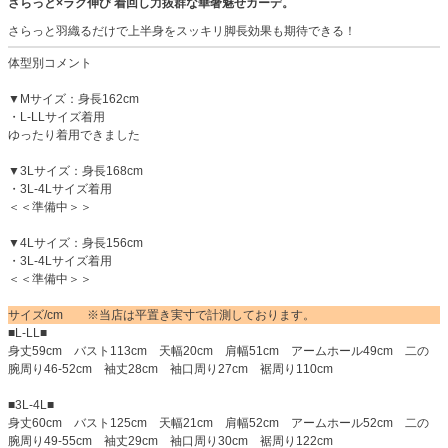
さらっと×ラク伸び 着回し力抜群な華奢魅せカーデ。
さらっと羽織るだけで上半身をスッキリ脚長効果も期待できる！
体型別コメント
▼Mサイズ：身長162cm
・L-LLサイズ着用
ゆったり着用できました
▼3Lサイズ：身長168cm
・3L-4Lサイズ着用
＜＜準備中＞＞
▼4Lサイズ：身長156cm
・3L-4Lサイズ着用
＜＜準備中＞＞
サイズ/cm ※当店は平置き実寸で計測しております。
■L-LL■
身丈59cm バスト113cm 天幅20cm 肩幅51cm アームホール49cm 二の
腕周り46-52cm 袖丈28cm 袖口周り27cm 裾周り110cm
■3L-4L■
身丈60cm バスト125cm 天幅21cm 肩幅52cm アームホール52cm 二の
腕周り49-55cm 袖丈29cm 袖口周り30cm 裾周り122cm