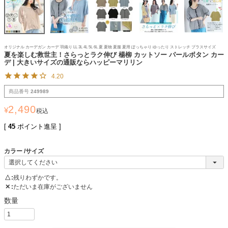
オリジナル カーデガン カーデ 羽織り LL 3L 4L 5L 6L 夏 夏物 夏服 夏用 ぽっちゃり ゆったり ストレッチ プラスサイズ
夏を楽しむ救世主！さらっとラク伸び 楊柳 カットソー パールボタン カー
デ | 大きいサイズの通販ならハッピーマリリン
4.20
商品番号
249989
2,490
¥
税込
[
45
ポイント進呈 ]
カラー
サイズ
△
残りわずかです。
✕
ただいま在庫がございません