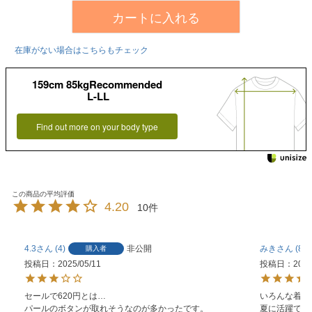
カートに入れる
在庫がない場合はこちらもチェック
159cm 85kgRecommended
L-LL
Find out more on your body type
4.20
10
4.3
4
非公開
みき
8
購入者
投稿日
2025/05/11
投稿日
2024
セールで620円とは… 

いろんな着方
パールのボタンが取れそうなのが多かったです。
夏に活躍でし