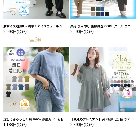
新サイズ追加!! ＜瞬寒！アイスヴェールシリーズ＞ 美脚 ジョガーパンツ 【ウェストゴム】 【ストレッチ】 | 大きいサイズの通販ならハッピーマリリン
楽冷 ひんやり 接触冷感 COOL クール ウエストゴム 楽ちん ストレッチ 美脚 レギパン 【ストレッチ】 | 大きいサイズの通販ならハッピーマリリン
2,093円
(税込)
2,690円
(税込)
涼しくさらっと！ 綿100％ 体型カバーもお洒落も叶える 風合いコットン ゆるシルエット ドルマン | 大きいサイズの通販ならハッピーマリリン
【風通るプレミアム】 綿 楊柳 七分袖 ウエストギャザー ブラウス | 大きいサイズの通販ならハッピーマリリン
1,188円
(税込)
2,890円
(税込)