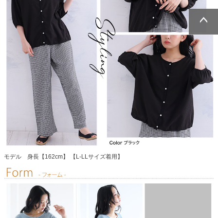
ページトッ
ページトッ
プへ
プへ
モデル 身長【162cm】 【L-LLサイズ着用】