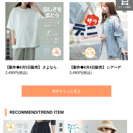
カートを確認
【新作◆8月5日販売】 さよなら猛暑 涼しさを着る 遮熱 接触冷感 吸水・速乾 五分袖 コンフォートメッシュ 配色レイヤード 風ゆる Tシャツ | 大きいサイズの通販ならハッピーマリリン
【新作◆8月4日販売】 シアーデニムで お洒落に肌隠し | 大きいサイズの通販ならハッピーマリリン
2,490円
(税込)
3,490円
(税込)
新作をもっと見る
RECOMMEND/TREND ITEM