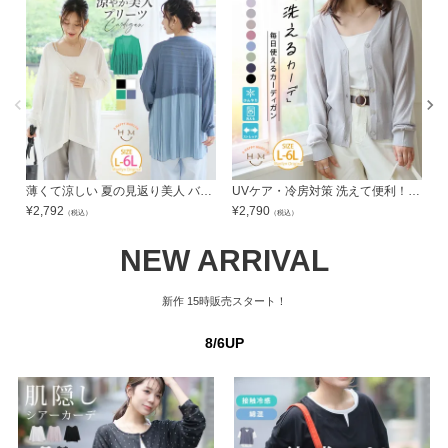
薄くて涼しい 夏の見返り美人 バック プリーツ カーデ | 大きいサイズの通販ならハッピーマリリン
UVケア・冷房対策 洗えて便利！ サラっとひんやり カーディガン | 大きいサイズの通販ならハッピーマリリン
¥
2,792
¥
2,790
¥
（税込）
（税込）
NEW ARRIVAL
新作
15時販売スタート！
8/6UP