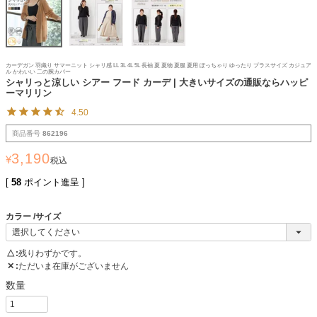
カーデガン 羽織り サマーニット シャリ感 LL 3L 4L 5L 長袖 夏 夏物 夏服 夏用 ぽっちゃり ゆったり プラスサイズ カジュア
ル かわいい 二の腕カバー
シャリっと涼しい シアー フード カーデ | 大きいサイズの通販ならハッピ
ーマリリン
4.50
商品番号
862196
3,190
¥
税込
[
58
ポイント進呈 ]
カラー
サイズ
△
残りわずかです。
✕
ただいま在庫がございません