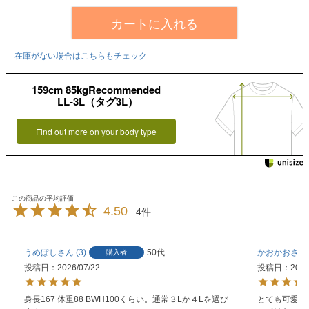
カートに入れる
在庫がない場合はこちらもチェック
159cm 85kgRecommended
LL-3L（タグ3L）
Find out more on your body type
4.50
4
うめぼし
3
50代
かおかお
購入者
投稿日
2026/07/22
投稿日
2026
身長167 体重88 BWH100くらい。通常３Lか４Lを選び
とても可愛い