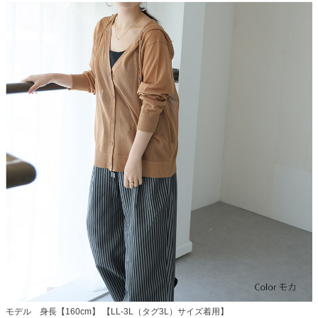
モデル 身長【160cm】 【LL-3L（タグ3L）サイズ着用】