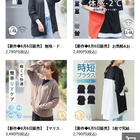
【新作◆8月6日販売】 無地・ドット柄から選べる 忍ばせ 活躍 シアー カーデ | 大きいサイズの通販ならハッピーマリリン
【新作◆8月6日販売】 お気軽&お手軽 選べるデザイン 接触冷感 レイヤード風 コットン トップス | 大きいサイズの通販ならハッピーマリリン
2,790円
(税込)
2,490円
(税込)
【新作◆8月6日販売】 【マリスポーツ】 運動初心者さんのための フード付き パーカー | 大きいサイズの通販ならハッピーマリリン
【新作◆8月5日販売】 1枚で完結 袖口＆バック フハク使い トップス | 大きいサイズの通販ならハッピーマリリン
3,490円
(税込)
2,790円
(税込)