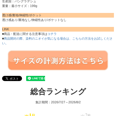
生産国：バングラデシュ
重量：最小サイズ：199g
透け感/裏地/伸縮性/ポケット
透け感あり/裏地なし/伸縮性あり/ポケットなし
LINK
■商品・配送に関する注意事項は
コチラ
■
商品開封の際、染料のニオイが気になる場合は、こちらの方法をお試しくださ
い。
総合ランキング
集計期間：2026/7/27～2026/8/2