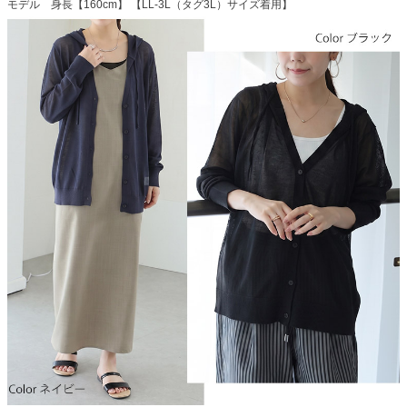
モデル 身長【160cm】 【LL-3L（タグ3L）サイズ着用】