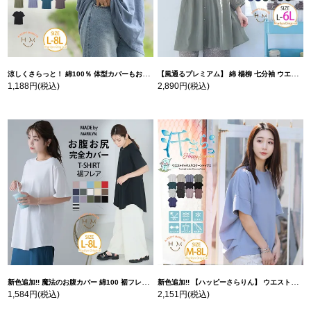
涼しくさらっと！ 綿100％ 体型カバーもお洒落も叶える 風合いコットン ゆるシルエット ドルマン | 大きいサイズの通販ならハッピーマリリン
【風通るプレミアム】 綿 楊柳 七分袖 ウエストギャザー ブラウス | 大きいサイズの通販ならハッピーマリリン
1,188円
(税込)
2,890円
(税込)
新色追加!! 魔法のお腹カバー 綿100 裾フレア Tシャツ | 大きいサイズの通販ならハッピーマリリン
新色追加!! 【ハッピーさらりん】 ウエストタック入り スッキリ魅せ コクーントップス | 大きいサイズの通販ならハッピーマリリン
1,584円
(税込)
2,151円
(税込)