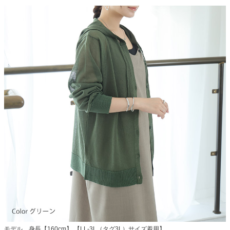
モデル 身長【160cm】 【LL-3L（タグ3L）サイズ着用】