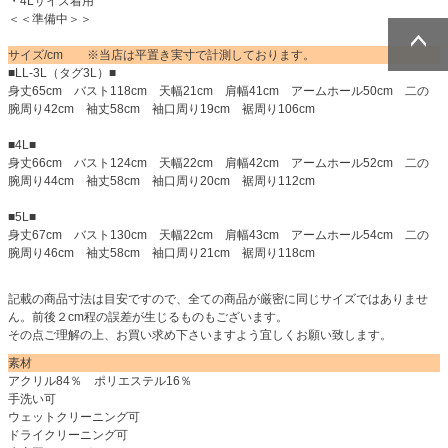
・4Lサイズ着用
＜＜準備中＞＞
サイズ/cm ※当店は平置き実寸で計測しております。
■LL-3L（タグ3L）■
ページトッ
ページトッ
身丈65cm バスト118cm 天幅21cm 肩幅41cm アームホール50cm 二の
プへ
プへ
腕周り42cm 袖丈58cm 袖口周り19cm 裾周り106cm
■4L■
身丈66cm バスト124cm 天幅22cm 肩幅42cm アームホール52cm 二の
腕周り44cm 袖丈58cm 袖口周り20cm 裾周り112cm
■5L■
身丈67cm バスト130cm 天幅22cm 肩幅43cm アームホール54cm 二の
腕周り46cm 袖丈58cm 袖口周り21cm 裾周り118cm
記載の商品寸法は目安ですので、全ての商品が厳密に同じサイズではありませ
ん。前後２cm程の誤差が生じるものもございます。
その点ご理解の上、お買い求め下さいますよう宜しくお願い致します。
素材
アクリル84％ ポリエステル16％
手洗い可
ウェットクリーニング可
ドライクリーニング可