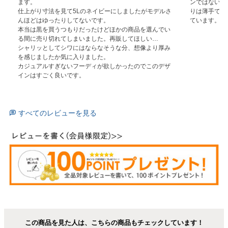
ます。

ンではないの
仕上がり寸法を見て5Lのネイビーにしましたがモデルさ
りは薄手では
んほどはゆったりしてないです。

ています。
本当は黒を買うつもりだったけどほかの商品を選んでい
る間に売り切れてしまいました。再販してほしい…

シャリッとしてシワにはならなそうな分、想像より厚み
を感じましたか気に入りました。

カジュアルすぎないフーディが欲しかったのでこのデザ
インはすごく良いです。
すべてのレビューを見る
この商品を見た人は、こちらの商品もチェックしています！