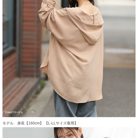
モデル 身長【160cm】 【L-LLサイズ着用】