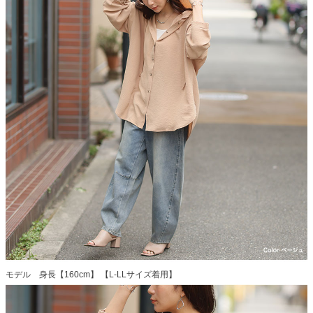
モデル 身長【160cm】 【L-LLサイズ着用】