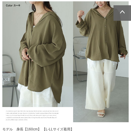
ページトッ
ページトッ
プへ
プへ
モデル 身長【160cm】 【L-LLサイズ着用】