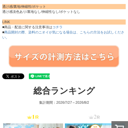
透け感/裏地/伸縮性/ポケット
透け感淡色あり/裏地なし/伸縮性なし/ポケットなし
LINK
■商品・配送に関する注意事項は
コチラ
■
商品開封の際、染料のニオイが気になる場合は、こちらの方法をお試しくださ
い。
総合ランキング
集計期間：2026/7/27～2026/8/2