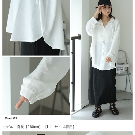
モデル 身長【160cm】 【L-LLサイズ着用】