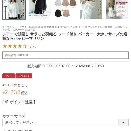
トップス ライトアウター LL 3L 4L 5L 6L 夏 夏物 夏服 夏用 秋 ぽっちゃり ゆったり プラスサイズ お腹 胸周り 二の腕カバ
ー お尻 二の腕カバー お腹 お尻
シアーで肌隠し サラっと羽織る フード付き パーカー | 大きいサイズの通
販ならハッピーマリリン
3.75
商品番号
862186
販売期間
2026/08/06 18:00
〜
2026/08/17 10:59
SALE
30%OFF
¥
のところ
3,190
2,233
¥
税込
[
41
ポイント進呈 ]
カラー
サイズ