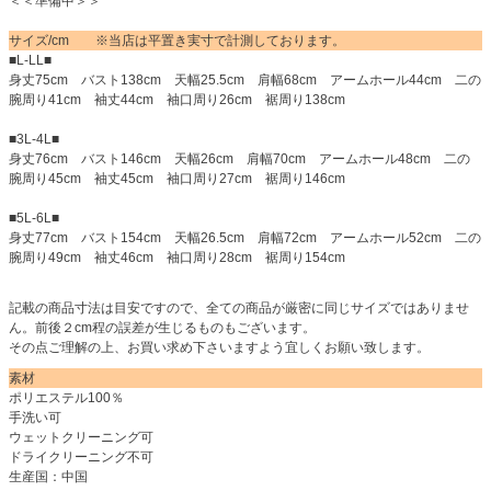
＜＜準備中＞＞
サイズ/cm ※当店は平置き実寸で計測しております。
■L-LL■
身丈75cm バスト138cm 天幅25.5cm 肩幅68cm アームホール44cm 二の
腕周り41cm 袖丈44cm 袖口周り26cm 裾周り138cm
■3L-4L■
身丈76cm バスト146cm 天幅26cm 肩幅70cm アームホール48cm 二の
腕周り45cm 袖丈45cm 袖口周り27cm 裾周り146cm
■5L-6L■
身丈77cm バスト154cm 天幅26.5cm 肩幅72cm アームホール52cm 二の
腕周り49cm 袖丈46cm 袖口周り28cm 裾周り154cm
記載の商品寸法は目安ですので、全ての商品が厳密に同じサイズではありませ
ん。前後２cm程の誤差が生じるものもございます。
その点ご理解の上、お買い求め下さいますよう宜しくお願い致します。
素材
ポリエステル100％
手洗い可
ウェットクリーニング可
ドライクリーニング不可
生産国：中国