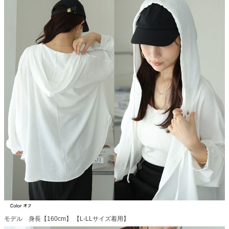
モデル 身長【160cm】 【L-LLサイズ着用】