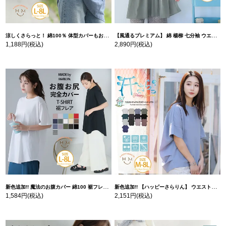
涼しくさらっと！ 綿100％ 体型カバーもお洒落も叶える 風合いコットン ゆるシルエット ドルマン | 大きいサイズの通販ならハッピーマリリン
【風通るプレミアム】 綿 楊柳 七分袖 ウエストギャザー ブラウス | 大きいサイズの通販ならハッピーマリリン
1,188円
(税込)
2,890円
(税込)
新色追加!! 魔法のお腹カバー 綿100 裾フレア Tシャツ | 大きいサイズの通販ならハッピーマリリン
新色追加!! 【ハッピーさらりん】 ウエストタック入り スッキリ魅せ コクーントップス | 大きいサイズの通販ならハッピーマリリン
1,584円
(税込)
2,151円
(税込)