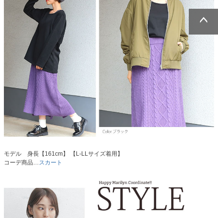
ページトッ
ページトッ
プへ
プへ
モデル 身長【161cm】 【L-LLサイズ着用】
コーデ商品…
スカート