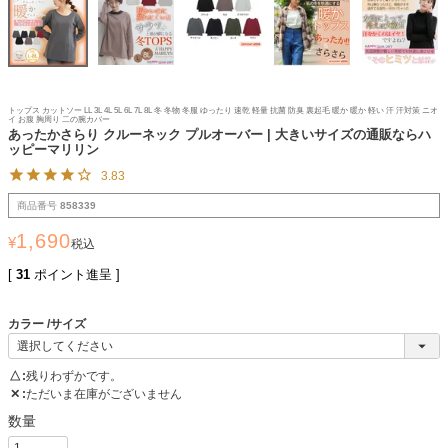
トップス カットソー LL 3L 4L 5L 6L 7L 8L 冬 冬物 冬服 ゆったり 速乾 軽量 抗菌 防臭 裏起毛 暖か 暖か 軽い 汗 汗対策 ニオ
イ お腹 胸周り 二の腕カバー
あったかさらり クルーネック プルオーバー | 大きいサイズの通販ならハ
ッピーマリリン
3.83
商品番号
858339
1,690
¥
税込
[
31
ポイント進呈 ]
カラー
サイズ
△
残りわずかです。
✕
ただいま在庫がございません