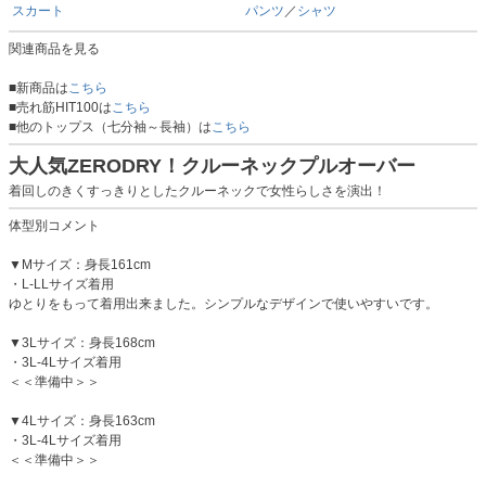
スカート
パンツ
／
シャツ
関連商品を見る
■新商品は
こちら
■売れ筋HIT100は
こちら
■他のトップス（七分袖～長袖）は
こちら
大人気ZERODRY！クルーネックプルオーバー
着回しのきくすっきりとしたクルーネックで女性らしさを演出！
体型別コメント
▼Mサイズ：身長161cm
・L-LLサイズ着用
ゆとりをもって着用出来ました。シンプルなデザインで使いやすいです。
▼3Lサイズ：身長168cm
・3L-4Lサイズ着用
＜＜準備中＞＞
▼4Lサイズ：身長163cm
・3L-4Lサイズ着用
＜＜準備中＞＞