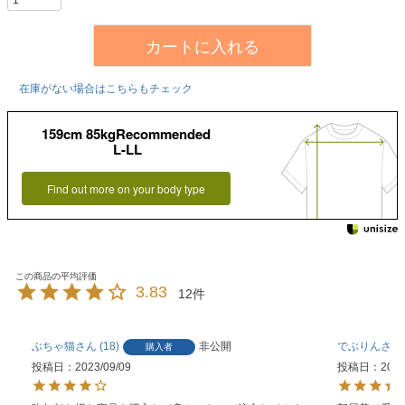
カートに入れる
在庫がない場合はこちらもチェック
159cm 85kgRecommended
L-LL
Find out more on your body type
3.83
12
ぶちゃ猫
18
非公開
でぶりん
購入者
投稿日
2023/09/09
投稿日
2023