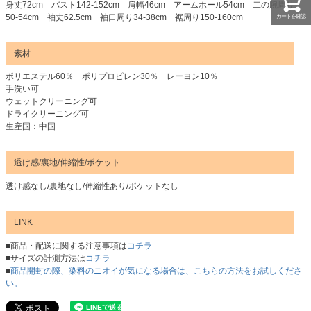
身丈72cm バスト142-152cm 肩幅46cm アームホール54cm 二の腕周り
50-54cm 袖丈62.5cm 袖口周り34-38cm 裾周り150-160cm
カートを確認
素材
ポリエステル60％ ポリプロピレン30％ レーヨン10％
手洗い可
ウェットクリーニング可
ドライクリーニング可
生産国：中国
透け感/裏地/伸縮性/ポケット
透け感なし/裏地なし/伸縮性あり/ポケットなし
LINK
■商品・配送に関する注意事項は
コチラ
■サイズの計測方法は
コチラ
■
商品開封の際、染料のニオイが気になる場合は、こちらの方法をお試しくださ
い。