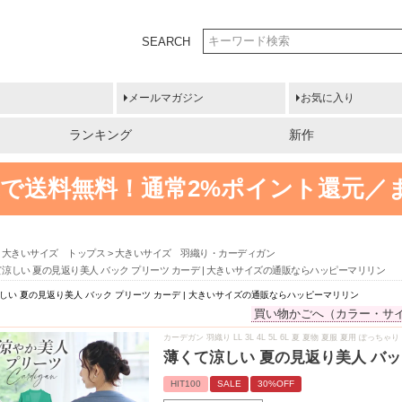
SEARCH
メールマガジン
お気に入り
ランキング
新作
円以上で送料無料！
通常2%ポイント還元／
大きいサイズ トップス
大きいサイズ 羽織り・カーディガン
涼しい 夏の見返り美人 バック プリーツ カーデ | 大きいサイズの通販ならハッピーマリリン
しい 夏の見返り美人 バック プリーツ カーデ | 大きいサイズの通販ならハッピーマリリン
買い物かごへ（カラー・サ
カーデガン 羽織り LL 3L 4L 5L 6L 夏 夏物 夏服 夏用 ぽっ
薄くて涼しい 夏の見返り美人 バッ
HIT100
SALE
30%OFF