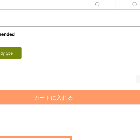
mended
ody type
カートに入れる