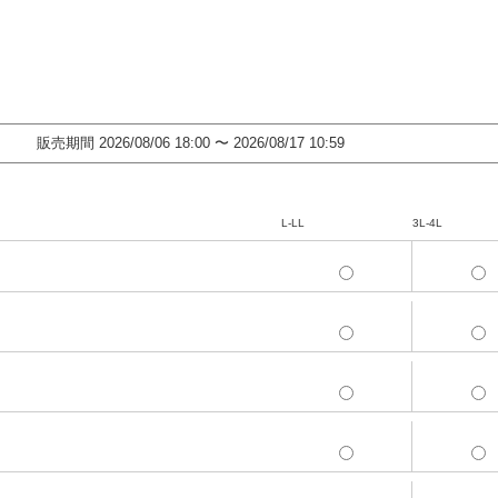
販売期間
2026/08/06 18:00
〜
2026/08/17 10:59
L-LL
3L-4L
L-LL
3L-4L
L-LL
3L-4L
L-LL
3L-4L
L-LL
3L-4L