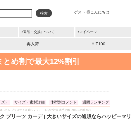
ゲスト 様こんにちは
検索
返品・交換について
マイページ
再入荷
HIT100
まとめ割で最大12%割引
イズ）
サイズ・素材詳細
体型別コメント
週間ランキング
ちゃり ゆったり プラスサイズ 麻 UV シアー 日よけ対策 薄手 お腹 お尻 二の腕カバー
ク プリーツ カーデ | 大きいサイズの通販ならハッピーマ