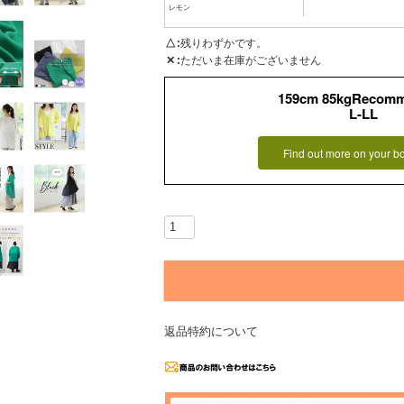
レモン
△
残りわずかです。
✕
ただいま在庫がございません
159cm 85kgRecom
L-LL
Find out more on your b
返品特約について