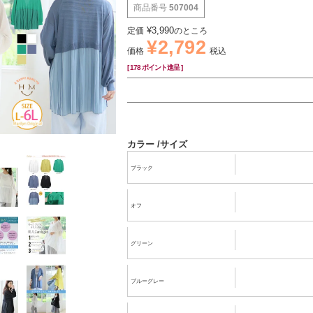
商品番号
507004
¥
3,990
定価
のところ
¥
2,792
価格
税込
[
178
ポイント進呈 ]
カラー
サイズ
ブラック
オフ
グリーン
ブルーグレー