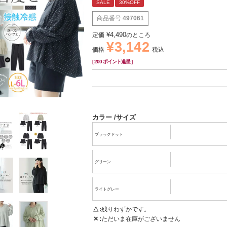
SALE
30%OFF
商品番号
497061
¥
4,490
定価
のところ
¥
3,142
価格
税込
[
200
ポイント進呈 ]
カラー
サイズ
ブラックドット
グリーン
ライトグレー
△
残りわずかです。
✕
ただいま在庫がございません