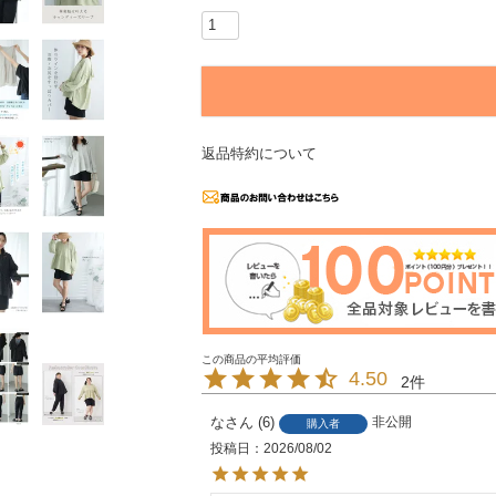
返品特約について
4.50
2
な
6
非公開
購入者
投稿日
2026/08/02