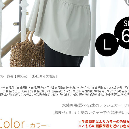
ル 身長【160cm】 【L-LLサイズ着用】
水陸両用/選べる2丈のラッシュガードパー
着痩せが叶う！夏のレジャーでも普段使いも可