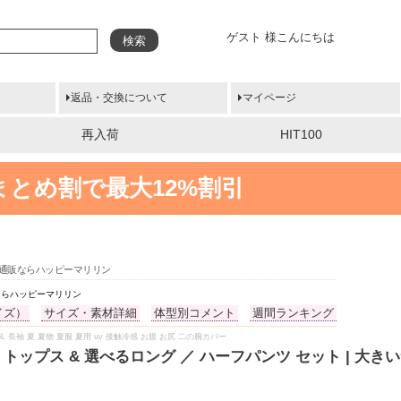
ゲスト 様こんにちは
検索
返品・交換について
マイページ
再入荷
HIT100
まとめ割で最大12%割引
ズの通販ならハッピーマリリン
販ならハッピーマリリン
イズ）
サイズ・素材詳細
体型別コメント
週間ランキング
6L 長袖 夏 夏物 夏服 夏用 uv 接触冷感 お腹 お尻 二の腕カバー
トップス & 選べるロング ／ ハーフパンツ セット | 大