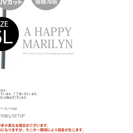
カーset
能なSETUP