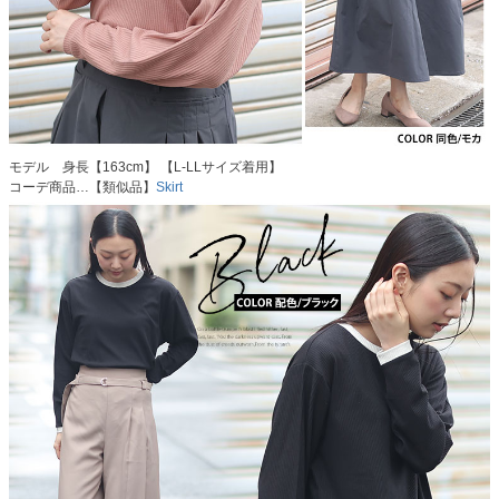
モデル 身長【163cm】 【L-LLサイズ着用】
コーデ商品…【類似品】
Skirt