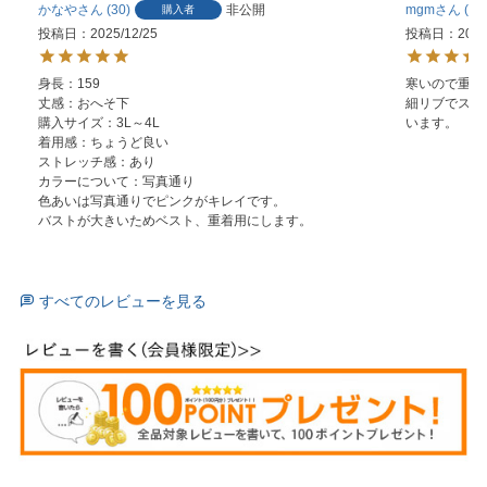
かなや
30
非公開
mgm
14
購入者
投稿日
2025/12/25
投稿日
2024
身長：159

寒いので重ね
丈感：おへそ下

細リブでスッ
購入サイズ：3L～4L

います。
着用感：ちょうど良い

ストレッチ感：あり

カラーについて：写真通り

色あいは写真通りでピンクがキレイです。

バストが大きいためベスト、重着用にします。
すべてのレビューを見る