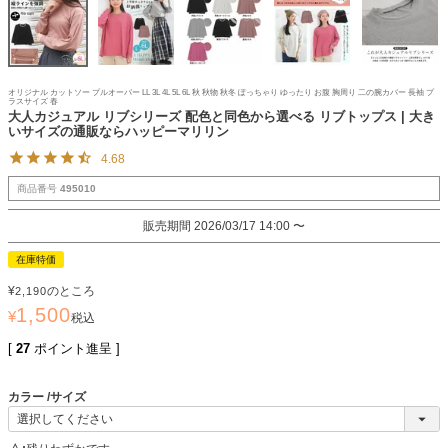
オリジナル カットソー プルオーバー LL 3L 4L 5L 6L 秋 秋物 秋冬 ぽっちゃり ゆったり お腹 胸周り 二の腕カバー 長袖 プ
ラスサイズ 春
大人カジュアル リブシリーズ 配色と同色から選べる リブトップス | 大き
いサイズの通販ならハッピーマリリン
4.68
商品番号
495010
販売期間
2026/03/17 14:00
〜
在庫特価
¥
のところ
2,190
1,500
¥
税込
[
27
ポイント進呈 ]
カラー
サイズ