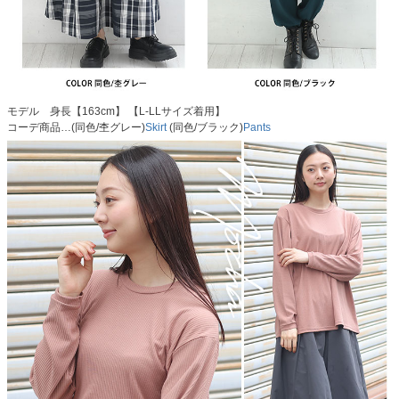
モデル 身長【163cm】 【L-LLサイズ着用】
コーデ商品…(同色/杢グレー)
Skirt
(同色/ブラック)
Pants