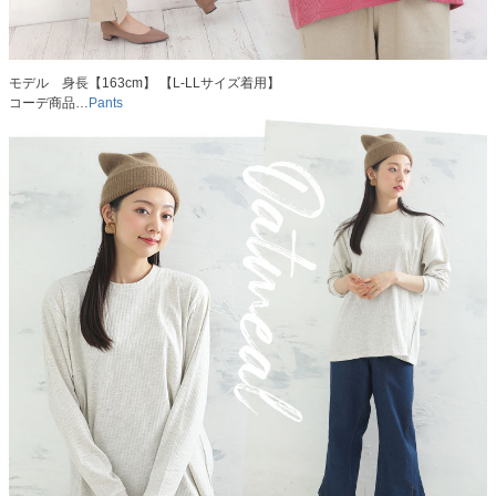
モデル 身長【163cm】 【L-LLサイズ着用】
コーデ商品…
Pants