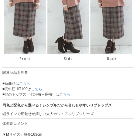
関連商品を見る
■新商品は
こちら
■売れ筋HIT100は
こちら
■他のトップス（七分袖～長袖）は
こちら
同色と配色から選べる！シンプルだから合わせやすいリブトップス
縦ラインで細魅せが嬉しい大人カジュアルリブシリーズ
体型別コメント
▼Mサイズ：身長163cm