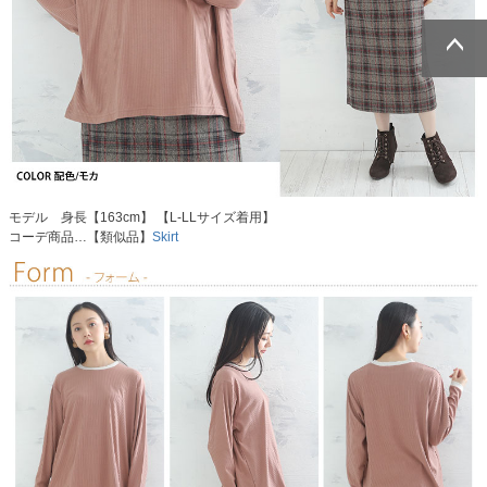
ページトッ
ページトッ
プへ
プへ
モデル 身長【163cm】 【L-LLサイズ着用】
コーデ商品…【類似品】
Skirt