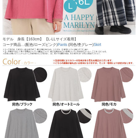
モデル 身長【163cm】 【L-LLサイズ着用】
コーデ商品…(配色/ローズピンク)
Pants
(同色/杢グレー)
Skirt