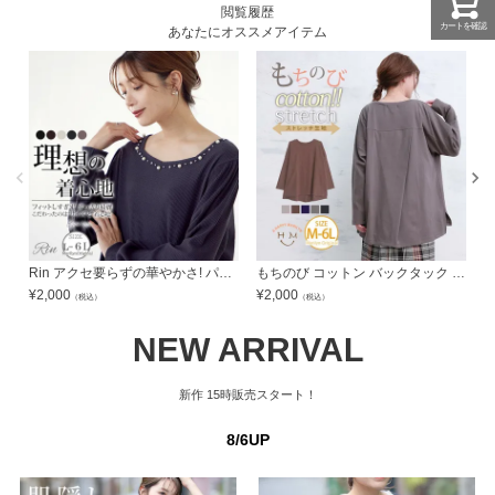
閲覧履歴
カートを確認
あなたにオススメアイテム
Rin アクセ要らずの華やかさ! パフスリーブ ネックビジューつき リブトップス カットソー ママ オフィス 通勤 ビジネス 大人 | 大きいサイズの通販ならハッピーマリリン
もちのび コットン バックタック プルオーバー | 大きいサイズの通販ならハッピーマリリン
¥
2,000
¥
2,000
¥
（税込）
（税込）
NEW ARRIVAL
新作
15時販売スタート！
8/6UP