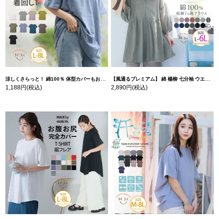
涼しくさらっと！ 綿100％ 体型カバーもお洒落も叶える 風合いコットン ゆるシルエット ドルマン | 大きいサイズの通販ならハッピーマリリン
【風通るプレミアム】 綿 楊柳 七分袖 ウエストギャザー ブラウス | 大きいサイズの通販ならハッピーマリリン
1,188円
(税込)
2,890円
(税込)