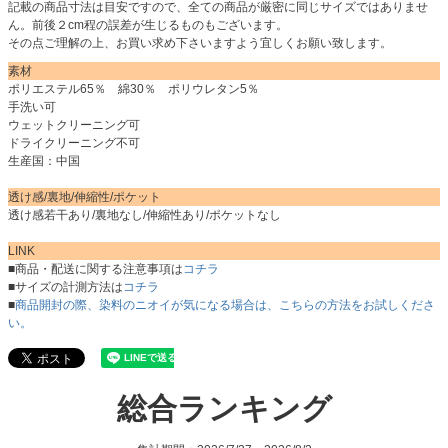
記載の商品寸法は目安ですので、全ての商品が厳密に同じサイズではありませ
ん。前後２cm程の誤差が生じるものもございます。
その点ご理解の上、お買い求め下さいますよう宜しくお願い致します。
素材
ポリエステル65％ 綿30％ ポリウレタン5％
手洗い可
ウェットクリーニング可
ドライクリーニング不可
生産国：中国
透け感/裏地/伸縮性/ポケット
透け感若干あり/裏地なし/伸縮性あり/ポケットなし
LINK
■商品・配送に関する注意事項は
コチラ
■サイズの計測方法は
コチラ
■
商品開封の際、染料のニオイが気になる場合は、こちらの方法をお試しくださ
い。
総合ランキング