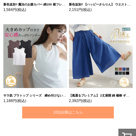
新色追加!! 魔法のお腹カバー 綿100 裾フレア Tシャツ | 大きいサイズの通販ならハッピーマリリン
新色追加!! 【ハッピーさらりん】 ウエストタック入り スッキリ魅せ コクーントップス | 大きいサイズの通販ならハッピーマリリン
1,584円
(税込)
2,151円
(税込)
サラ肌 ブラトップ シリーズ 締め付けない リブ タンクトップ | 大きいサイズの通販ならハッピーマリリン
【風通るプレミアム】 2丈展開 綿 楊柳 ギャザー フレア スカンツ 【ウェストゴム】 | 大きいサイズの通販ならハッピーマリリン
1,188円
(税込)
2,392円
(税込)
10位以降はこちら