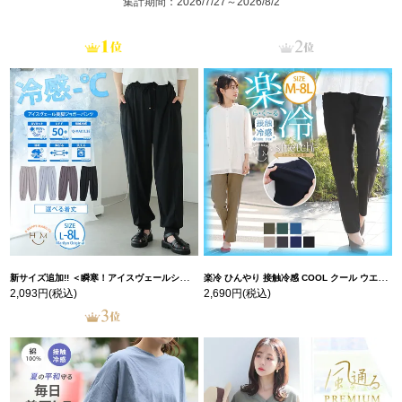
集計期間：2026/7/27～2026/8/2
新サイズ追加!! ＜瞬寒！アイスヴェールシリーズ＞ 美脚 ジョガーパンツ 【ウェストゴム】 【ストレッチ】 | 大きいサイズの通販ならハッピーマリリン
楽冷 ひんやり 接触冷感 COOL クール ウエストゴム 楽ちん ストレッチ 美脚 レギパン 【ストレッチ】 | 大きいサイズの通販ならハッピーマリリン
2,093円
(税込)
2,690円
(税込)