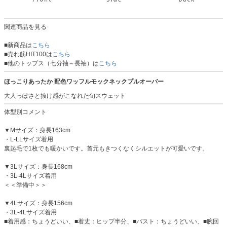
関連商品を見る
■新商品は
こちら
■売れ筋HIT100は
こちら
■他のトップス（七分袖～長袖）は
こちら
ほっこりあったか 配色ワッフルモックネックプルオーバー
大人っぽさと抜け感がこなれた旬スウェット
体型別コメント
▼Mサイズ：身長163cm
・L-LLサイズ着用
裏起毛で1枚でも暖かいです。首元もきつくなくシルエットが可愛いです。
▼3Lサイズ：身長168cm
・3L-4Lサイズ着用
＜＜準備中＞＞
▼4Lサイズ：身長156cm
・3L-4Lサイズ着用
■着用感：ちょうどいい、■着丈：ヒップ半分、■バスト：ちょうどいい、■腕回