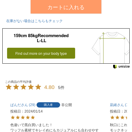
カートに入れる
在庫がない場合はこちらもチェック
159cm 85kgRecommended
L-LL
Find out more on your body type
4.80
5
ぱんだ
29
非公開
凪緒
11
購入者
投稿日
2024/01/14
投稿日
2023
色違いで黒白買いました！

秋口にこれ1
ワッフル素材でキレイめにもカジュアルにも合わせやす
モックネック