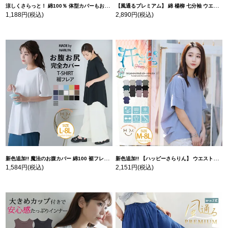
涼しくさらっと！ 綿100％ 体型カバーもお洒落も叶える 風合いコットン ゆるシルエット ドルマン | 大きいサイズの通販ならハッピーマリリン
【風通るプレミアム】 綿 楊柳 七分袖 ウエストギャザー ブラウス | 大きいサイズの通販ならハッピーマリリン
1,188円
(税込)
2,890円
(税込)
新色追加!! 魔法のお腹カバー 綿100 裾フレア Tシャツ | 大きいサイズの通販ならハッピーマリリン
新色追加!! 【ハッピーさらりん】 ウエストタック入り スッキリ魅せ コクーントップス | 大きいサイズの通販ならハッピーマリリン
1,584円
(税込)
2,151円
(税込)