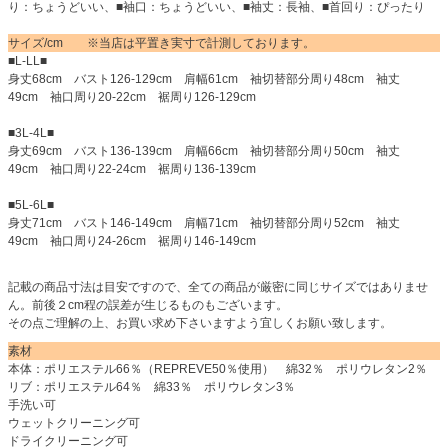
り：ちょうどいい、■袖口：ちょうどいい、■袖丈：長袖、■首回り：ぴったり
サイズ/cm ※当店は平置き実寸で計測しております。
■L-LL■
身丈68cm バスト126-129cm 肩幅61cm 袖切替部分周り48cm 袖丈
49cm 袖口周り20-22cm 裾周り126-129cm
■3L-4L■
身丈69cm バスト136-139cm 肩幅66cm 袖切替部分周り50cm 袖丈
49cm 袖口周り22-24cm 裾周り136-139cm
■5L-6L■
身丈71cm バスト146-149cm 肩幅71cm 袖切替部分周り52cm 袖丈
49cm 袖口周り24-26cm 裾周り146-149cm
記載の商品寸法は目安ですので、全ての商品が厳密に同じサイズではありませ
ん。前後２cm程の誤差が生じるものもございます。
その点ご理解の上、お買い求め下さいますよう宜しくお願い致します。
素材
本体：ポリエステル66％（REPREVE50％使用） 綿32％ ポリウレタン2％
リブ：ポリエステル64％ 綿33％ ポリウレタン3％
手洗い可
ウェットクリーニング可
ドライクリーニング可