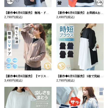
【新作◆8月6日販売】 無地・ドット柄から選べる 忍ばせ 活躍 シアー カーデ | 大きいサイズの通販ならハッピーマリリン
【新作◆8月6日販売】 お気軽&お手軽 選べるデザイン 接触冷感 レイヤード風 コットン トップス | 大きいサイズの通販ならハッピーマリリン
2,790円
(税込)
2,490円
(税込)
【新作◆8月6日販売】 【マリスポーツ】 運動初心者さんのための フード付き パーカー | 大きいサイズの通販ならハッピーマリリン
【新作◆8月5日販売】 1枚で完結 袖口＆バック フハク使い トップス | 大きいサイズの通販ならハッピーマリリン
3,490円
(税込)
2,790円
(税込)