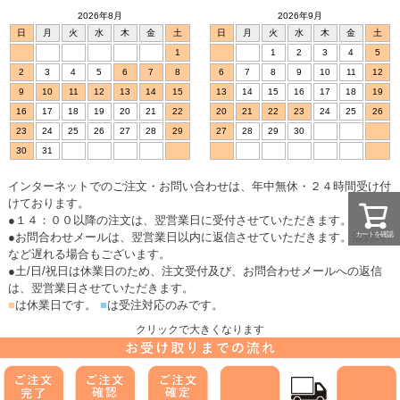
2026年8月
2026年9月
日
月
火
水
木
金
土
日
月
火
水
木
金
土
1
1
2
3
4
5
2
3
4
5
6
7
8
6
7
8
9
10
11
12
9
10
11
12
13
14
15
13
14
15
16
17
18
19
16
17
18
19
20
21
22
20
21
22
23
24
25
26
23
24
25
26
27
28
29
27
28
29
30
30
31
インターネットでのご注文・お問い合わせは、年中無休・２４時間受け付
けております。
●１４：００以降の注文は、翌営業日に受付させていただきます。
●お問合わせメールは、翌営業日以内に返信させていただきます。混雑時
カートを確認
など遅れる場合もございます。
●土/日/祝日は休業日のため、注文受付及び、お問合わせメールへの返信
は、翌営業日させていただきます。
■
は休業日です。
■
は受注対応のみです。
クリックで大きくなります