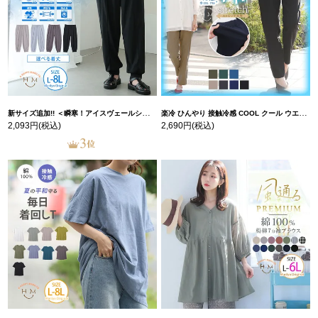
新サイズ追加!! ＜瞬寒！アイスヴェールシリーズ＞ 美脚 ジョガーパンツ 【ウェストゴム】 【ストレッチ】 | 大きいサイズの通販ならハッピーマリリン
楽冷 ひんやり 接触冷感 COOL クール ウエストゴム 楽ちん ストレッチ 美脚 レギパン 【ストレッチ】 | 大きいサイズの通販ならハッピーマリリン
2,093円
(税込)
2,690円
(税込)