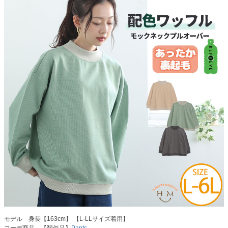
モデル 身長【163cm】 【L-LLサイズ着用】
コーデ商品…【類似品】
Pants