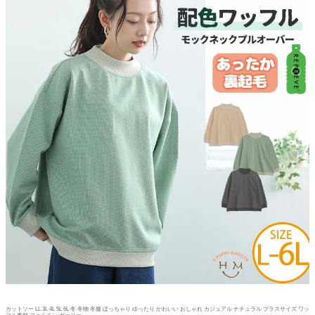
カットソー LL 3L 4L 5L 6L 冬 冬物 冬服 ぽっちゃり ゆったり かわいい おしゃれ カジュアル ナチュラル プラスサイズ ワッ