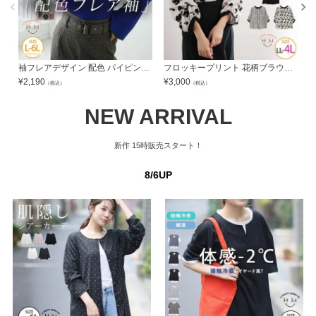
袖フレアデザイン 配色 パイピング ニット | 大きいサイズの通販ならハッピーマリリン
フロッキープリント 花柄ブラウス | 大きいサイズの通販ならハッピーマリリン
¥
2,190
¥
3,000
¥
（税込）
（税込）
NEW ARRIVAL
新作
15時販売スタート！
8/6UP