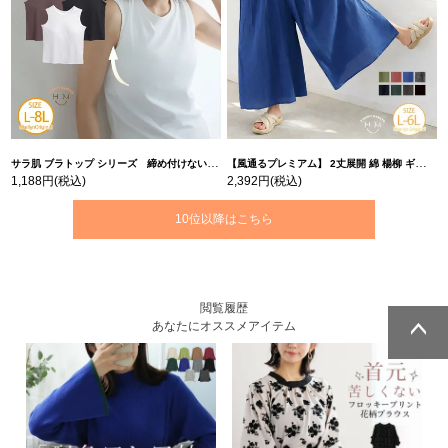
サラ肌 ブラトップ シリーズ 締め付けない リブ タンクトップ | 大きいサイズの通販ならハッピーマリリン
【風通るプレミアム】 2丈展開 綿 楊柳 ギャザー フレア スカンツ 【ウェストゴム】 | 大きいサイズの通販ならハッピーマリリン
1,188円
(税込)
2,392円
(税込)
10位以降はこちら
閲覧履歴
あなたにオススメアイテム
ページトッ
ページトッ
プへ
プへ