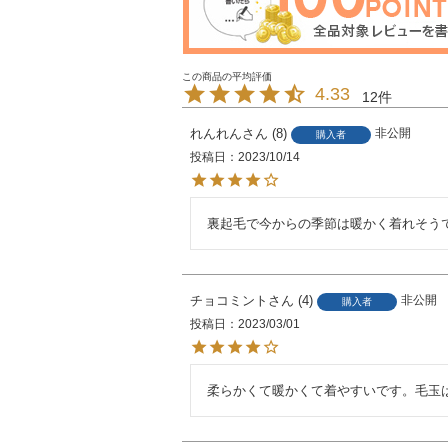
4.33
12
れんれん
8
非公開
購入者
投稿日
2023/10/14
裏起毛で今からの季節は暖かく着れそう
チョコミント
4
非公開
購入者
投稿日
2023/03/01
柔らかくて暖かくて着やすいです。毛玉