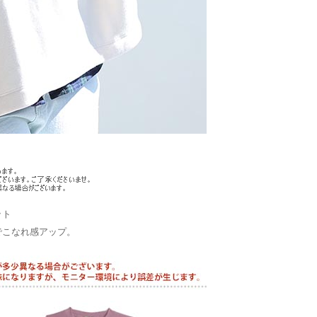
ット
でこなれ感アップ。