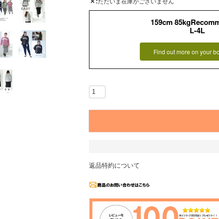
✕
ただいま在庫がございません
159cm 85kgRecom
L-4L
Find out more on your b
返品特約について