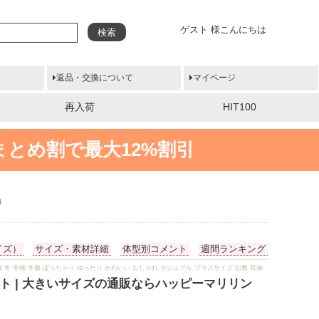
ゲスト 様こんにちは
検索
返品・交換について
マイページ
再入荷
HIT100
まとめ割で最大12%割引
袖
イズ）
サイズ・素材詳細
体型別コメント
週間ランキング
物 秋服 冬 冬物 冬服 ぽっちゃり ゆったり かわいい おしゃれ カジュアル プラスサイズ お腹 長袖
ト | 大きいサイズの通販ならハッピーマリリン