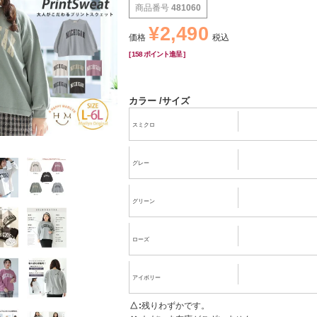
商品番号
481060
¥
2,490
価格
税込
[
158
ポイント進呈 ]
カラー
サイズ
スミクロ
グレー
グリーン
ローズ
アイボリー
△
残りわずかです。