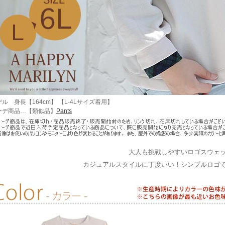
ル 身長【164cm】 【L-4Lサイズ着用】
ーデ商品…【類似品】
Pants
大人も挑戦しやすいロゴスウェ
カジュアルスタイルに丁度いい！シンプルロゴ