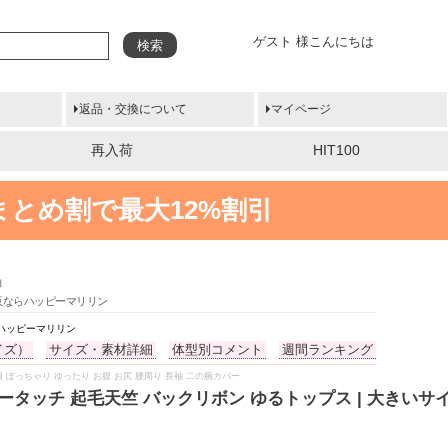
ゲスト 様こんにちは
検索
返品・交換について
マイページ
再入荷
HIT100
まとめ割で最大12%割引
袖
通販ならハッピーマリリン
らハッピーマリリン
イズ）
サイズ・素材詳細
体型別コメント
週間ランキング
物 春服 ぽっちゃり ゆったり お腹 お尻 腰周り 長袖 二の腕カバー
ウダータッチ 起毛天竺 バックリボン ゆるトップス | 大きい