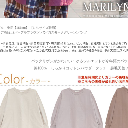
ル 身長【161cm】 【L-4Lサイズ着用】
ーデ商品…(パープルブラウン)
パンツ
(スモークグリーン)
パンツ
バックリボンがかわいい！ゆるシルエットが今年顔のパウダ
綿100％ しっかりコットンパウダータッチ 起毛天竺 