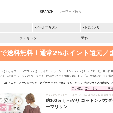
SEARCH
メールマガジン
お気に入り
ランキング
新作
円以上で送料無料！
通常2%ポイント還元／
大きいサイズ トップス
大きいサイズ カットソー・Tシャツ
大きいサイズ 七分袖～長
0％ しっかり コットン パウダータッチ 起毛天竺 バックリボン ゆるトップス | 大きいサイズの
％ しっかり コットン パウダータッチ 起毛天竺 バックリボン ゆるトップス | 大きいサイズの通販な
買い物かごへ（カラー・サ
オリジナル カットソー プルオーバー LL 3L 4L 5L 6L 春 春
綿100％ しっかり コットン パ
ーマリリン