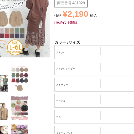
商品番号
481029
¥
2,190
価格
税込
[
40
ポイント進呈 ]
カラー
サイズ
スミクロ
スミクロネイビー
アイボリー
ベージュ
モカ
ダスティピンク