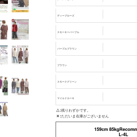
ディープローズ
スモーキーパープル
パープルブラウン
ブラウン
スモークグリーン
マイルドカーキ
△
残りわずかです。
✕
ただいま在庫がございません
159cm 85kgRecom
L-4L