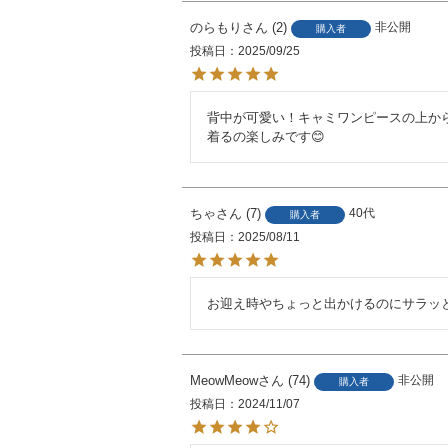
のらもり
2
非公開
購入者
投稿日
2025/09/25
背中が可愛い！キャミワンピースの上から
着るの楽しみです😊
ちゃ
7
40代
購入者
投稿日
2025/08/11
お迎え時やちょっと出かけるのにサラッ
MeowMeow
74
非公開
購入者
投稿日
2024/11/07