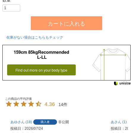
カートに入れる
在庫がない場合はこちらもチェック
159cm 85kgRecommended
L-LL
Find out more on your body type
4.36
14
あゆ
18
非公開
あ
1
購入者
投稿日
2026/07/24
投稿日
2026