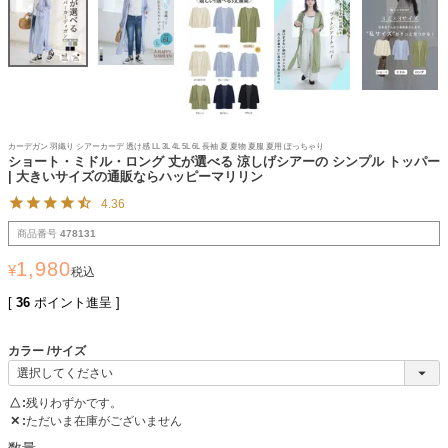
カーデガン 羽織り シアーカーデ 透け感 LL 3L 4L 5L 6L 長袖 夏 夏物 夏服 夏用 ぽっちゃり
ショート・ミドル・ロング 丈が選べる 涼しげシアーの シンプル トッパー
| 大きいサイズの通販ならハッピーマリリン
4.36
商品番号
478131
1,980
¥
税込
[
36
ポイント進呈 ]
カラー
サイズ
△
残りわずかです。
✕
ただいま在庫がございません