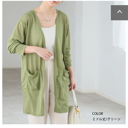
ページトッ
ページトッ
プへ
プへ