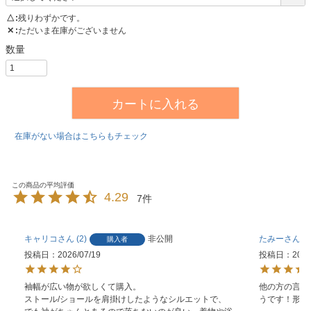
△
残りわずかです。
✕
ただいま在庫がございません
カートに入れる
在庫がない場合はこちらもチェック
4.29
7
キャリコ
2
非公開
たみー
2
購入者
投稿日
2026/07/19
投稿日
2026
袖幅が広い物が欲しくて購入。

他の方の言う
ストール/ショールを肩掛けしたようなシルエットで、
うです！形も