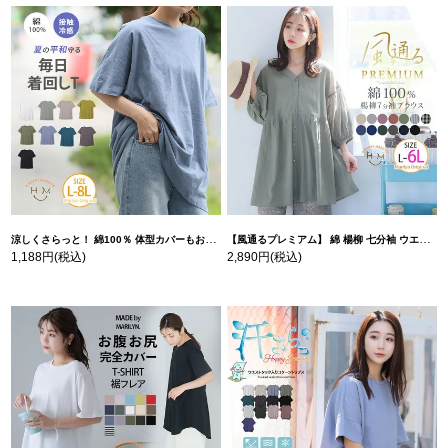
涼しくさらっと！ 綿100％ 体型カバーもお洒落も叶える 風合いコットン ゆるシルエット ドルマン | 大きいサイズの通販ならハッピーマリリン
【風通るプレミアム】 綿 楊柳 七分袖 ウエストギャザー ブラウス | 大きいサイズの通販ならハッピーマリリン
1,188円
(税込)
2,890円
(税込)