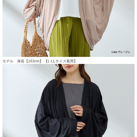
モデル 身長【163cm】 【L-LLサイズ着用】