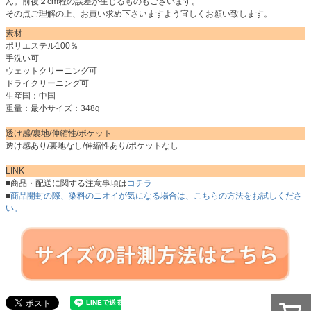
ん。前後２cm程の誤差が生じるものもございます。
その点ご理解の上、お買い求め下さいますよう宜しくお願い致します。
素材
ポリエステル100％
手洗い可
ウェットクリーニング可
ドライクリーニング可
生産国：中国
重量：最小サイズ：348g
透け感/裏地/伸縮性/ポケット
透け感あり/裏地なし/伸縮性あり/ポケットなし
LINK
■商品・配送に関する注意事項は
コチラ
■
商品開封の際、染料のニオイが気になる場合は、こちらの方法をお試しくださ
い。