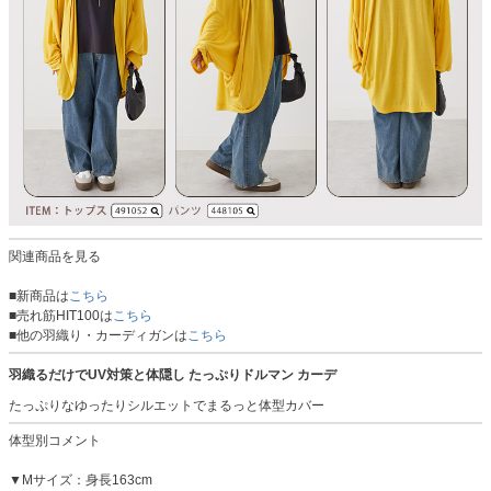
関連商品を見る
■新商品は
こちら
■売れ筋HIT100は
こちら
■他の羽織り・カーディガンは
こちら
羽織るだけでUV対策と体隠し たっぷりドルマン カーデ
たっぷりなゆったりシルエットでまるっと体型カバー
体型別コメント
▼Mサイズ：身長163cm