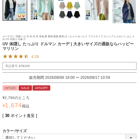
カーデガン 羽織り LL 3L 4L 5L 6L 長袖 夏 夏物 夏服 夏用 ぽっちゃり ゆったり プラスサイズ カジュアル かわいい おしゃ
れ UV 日焼け 日傘 汗
UV 体隠し たっぷり ドルマン カーデ | 大きいサイズの通販ならハッピー
マリリン
4.29
商品番号
478129
販売期間
2026/08/06 18:00
〜
2026/08/17 10:59
HIT100
SALE
40%OFF
¥
のところ
2,790
1,674
¥
税込
[
30
ポイント進呈 ]
カラー
サイズ