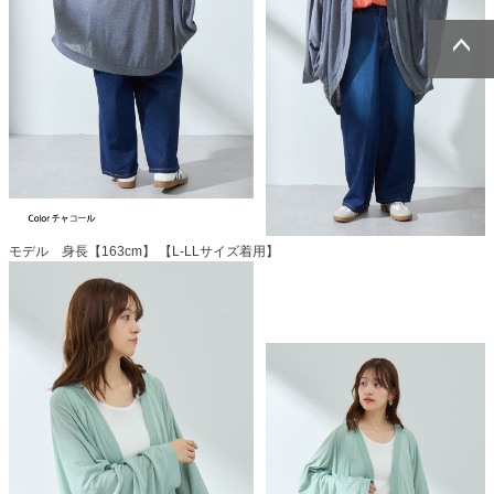
ページトッ
ページトッ
プへ
プへ
モデル 身長【163cm】 【L-LLサイズ着用】