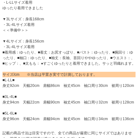
・L-LLサイズ着用
ゆったり着用できました
▼3Lサイズ：身長168cm
・3L-4Lサイズ着用
＜＜準備中＞＞
▼4Lサイズ：身長156cm
・3L-4Lサイズ着用
■着用感：ゆったり、■着丈：お尻すっぽり、■バスト：ゆったり、■腕回り：ゆ
ったり、■袖口：ゆったり、■袖丈：長袖、首回りややゆったり、■ウエスト：、
■ヒップ：、■太もも： ●すごくゆったりと着用できました。サッと羽織れます。
サイズ/cm ※当店は平置き実寸で計測しております。
■L-LL■
身丈92cm 天幅20cm 肩幅86cm 袖丈45cm 袖口周り30cm 裾周り120cm
■3L-4L■
身丈94cm 天幅22cm 肩幅90cm 袖丈45cm 袖口周り32cm 裾周り128cm
■5L-6L■
身丈96cm 天幅24cm 肩幅94cm 袖丈45cm 袖口周り34cm 裾周り136cm
記載の商品寸法は目安ですので、全ての商品が厳密に同じサイズではありませ