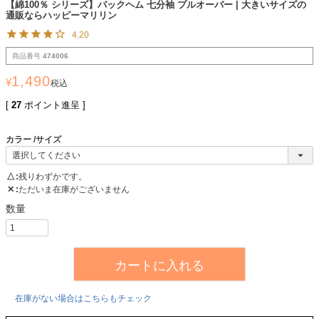
【綿100％ シリーズ】バックヘム 七分袖 プルオーバー | 大きいサイズの
通販ならハッピーマリリン
4.20
商品番号
474006
1,490
¥
税込
[
27
ポイント進呈 ]
カラー
サイズ
△
残りわずかです。
✕
ただいま在庫がございません
カートに入れる
在庫がない場合はこちらもチェック