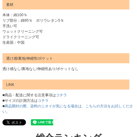
素材
本体：綿100％
リブ部分：綿95％ ポリウレタン5％
手洗い可
ウェットクリーニング可
ドライクリーニング可
生産国：中国
透け感/裏地/伸縮性/ポケット
透け感なし/裏地なし/伸縮性あり/ポケットなし
LINK
■商品・配送に関する注意事項は
コチラ
■サイズの計測方法は
コチラ
■
商品開封の際、染料のニオイが気になる場合は、こちらの方法をお試しくださ
い。