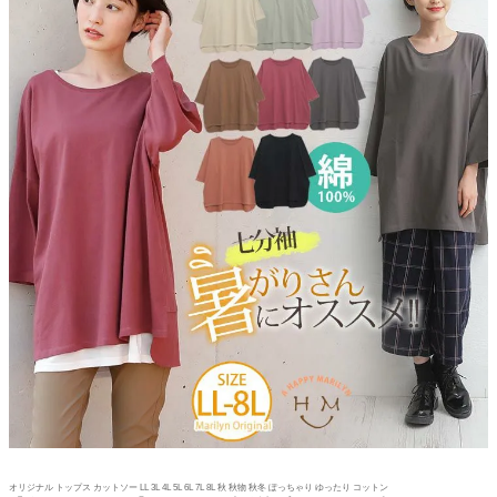
オリジナル トップス カットソー LL 3L 4L 5L 6L 7L 8L 秋 秋物 秋冬 ぽっちゃり ゆったり コットン