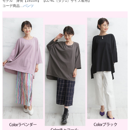
モデル 身長【161cm】 【LL-4L（タグ1）サイズ着用】
コーデ商品…
パンツ