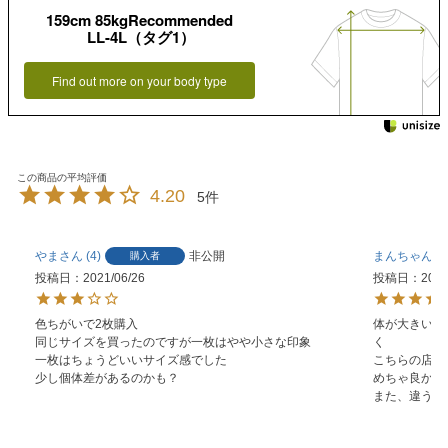
159cm 85kgRecommended
LL-4L（タグ1）
Find out more on your body type
4.20
5
やま
4
非公開
まんちゃん
購入者
投稿日
2021/06/26
投稿日
2021
色ちがいで2枚購入

体が大きいの
同じサイズを買ったのですが一枚はやや小さな印象

く

一枚はちょうどいいサイズ感でした

こちらの店舗を
少し個体差があるのかも？
めちゃ良かっ
また、違うの