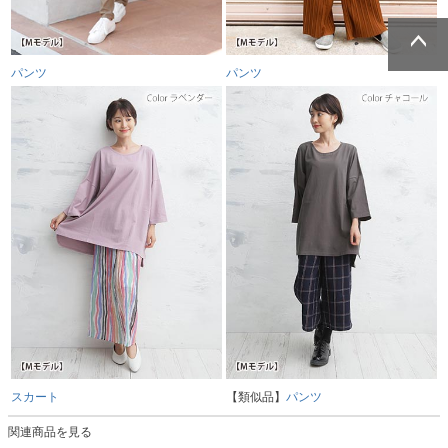
パンツ
パンツ
ページトッ
ページトッ
プへ
プへ
スカート
【類似品】
パンツ
関連商品を見る