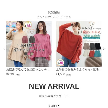
閲覧履歴
あなたにオススメアイテム
お悩みで選んでお腹ぽっこりをスッキリに！ 使いやすいから 「安心ブラウス」 | 大きいサイズの通販ならハッピーマリリン
上半身のお悩みさようなら♪ 魔法にかかる ドルマントップス ニットソーバージョン | 大きいサイズの通販ならハッピーマリリン
¥
2,990
¥
1,500
¥
（税込）
（税込）
NEW ARRIVAL
新作
15時販売スタート！
8/6UP