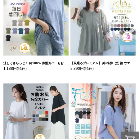
涼しくさらっと！ 綿100％ 体型カバーもお洒落も叶える 風合いコットン ゆるシルエット ドルマン | 大きいサイズの通販ならハッピーマリリン
【風通るプレミアム】 綿 楊柳 七分袖 ウエストギャザー ブラウス | 大きいサイズの通販ならハッピーマリリン
1,188円
(税込)
2,890円
(税込)