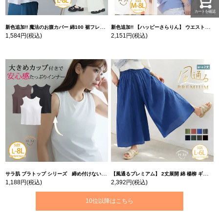
カートを確認
新色追加!! 魔法のお腹カバー 綿100 裾フレア Tシャツ | 大きいサイズの通販ならハッピーマリリン
新色追加!! 【ハッピーさらりん】 ウエストタック入り スッキリ魅せ コクーントップス | 大きいサイズの通販ならハッピーマリリン
1,584円
(税込)
2,151円
(税込)
サラ肌 ブラトップ シリーズ 締め付けない リブ タンクトップ | 大きいサイズの通販ならハッピーマリリン
【風通るプレミアム】 2丈展開 綿 楊柳 ギャザー フレア スカンツ 【ウェストゴム】 | 大きいサイズの通販ならハッピーマリリン
1,188円
(税込)
2,392円
(税込)
10位以降はこちら