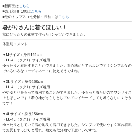
■新商品は
こちら
■売れ筋HIT100は
こちら
■他のトップス（七分袖～長袖）は
こちら
暑がりさんに着てほしい！
秋にぴったりの素材で作ったTシャツができました。
体型別コメント
▼Mサイズ：身長161cm
・LL-4L（タグ1）サイズ着用
ゆったりと着用することができました。着心地がとてもよいです！シンプルなの
でいろいろなコーディネートに使えそうですね。
▼3Lサイズ：身長168cm
・LL-4L（タグ1）サイズ着用
ややゆとりをもって着用することができました。ゆるっと着たいのでワンサイズ
上もほしいです！着心地がさらりとしていてレイヤードしても暑くなりにくそう
です！
▼4Lサイズ：身長156cm
・LL-4L（タグ1）サイズ着用
ゆったりとしていて着心地良く着用できました。シンプルで使いやすく重ね着風
でお尻もすっぽりと隠れ、袖丈も七分袖で丁度いいですね。