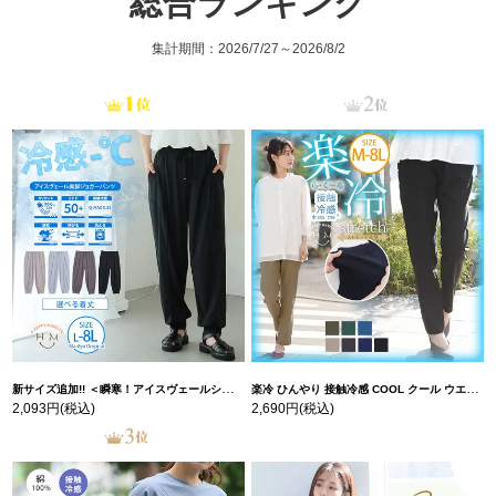
総合ランキング
集計期間：2026/7/27～2026/8/2
新サイズ追加!! ＜瞬寒！アイスヴェールシリーズ＞ 美脚 ジョガーパンツ 【ウェストゴム】 【ストレッチ】 | 大きいサイズの通販ならハッピーマリリン
楽冷 ひんやり 接触冷感 COOL クール ウエストゴム 楽ちん ストレッチ 美脚 レギパン 【ストレッチ】 | 大きいサイズの通販ならハッピーマリリン
2,093円
(税込)
2,690円
(税込)