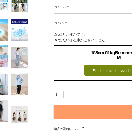
ライトブルー
ラベンダー
△
残りわずかです。
✕
ただいま在庫がございません
158cm 51kgRecom
M
Find out more on your b
返品特約について