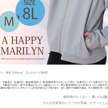
ル 身長【160cm】 【L-LLサイズ着用】
絶対焼けたくない！暑いのは嫌
そんな方必見のシリーズが完成。ヒヤッとし