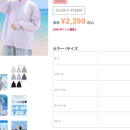
HIT100
商品番号
473435
¥
2,390
価格
税込
[
152
ポイント進呈 ]
カラー
サイズ
オフ
ブラック
グレージュ
チャコール
グレー