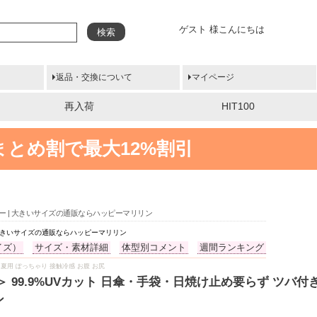
ゲスト 様こんにちは
検索
返品・交換について
マイページ
再入荷
HIT100
まとめ割で最大12%割引
カー | 大きいサイズの通販ならハッピーマリリン
| 大きいサイズの通販ならハッピーマリリン
イズ）
サイズ・素材詳細
体型別コメント
週間ランキング
物 夏服 夏用 ぽっちゃり 接触冷感 お腹 お尻
99.9%UVカット 日傘・手袋・日焼け止め要らず ツバ付き 
ン