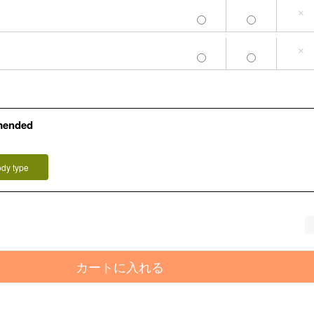
×
M
L-LL
3L-4L
×
mended
ody type
カートに入れる