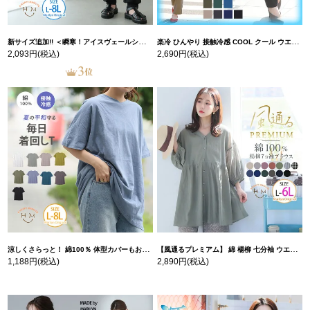
新サイズ追加!! ＜瞬寒！アイスヴェールシリーズ＞ 美脚 ジョガーパンツ 【ウェストゴム】 【ストレッチ】 | 大きいサイズの通販ならハッピーマリリン
楽冷 ひんやり 接触冷感 COOL クール ウエストゴム 楽ちん ストレッチ 美脚 レギパン 【ストレッチ】 | 大きいサイズの通販ならハッピーマリリン
2,093円
(税込)
2,690円
(税込)
涼しくさらっと！ 綿100％ 体型カバーもお洒落も叶える 風合いコットン ゆるシルエット ドルマン | 大きいサイズの通販ならハッピーマリリン
【風通るプレミアム】 綿 楊柳 七分袖 ウエストギャザー ブラウス | 大きいサイズの通販ならハッピーマリリン
1,188円
(税込)
2,890円
(税込)