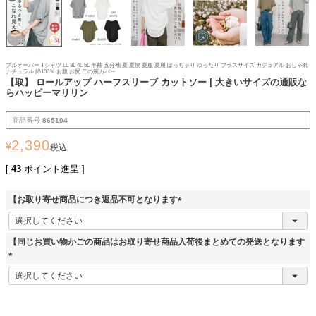
プルオーバー Tシャツ LL 3L 4L 5L 半袖 五分袖 夏 夏物 夏服 夏用 ぽっちゃり ゆったり プラスサイズ カジュアル おしゃれ
ナチュラル 綿100％ お腹 お尻 二の腕カバー
【取】 ロールアップ ハーフスリーブ カットソー | 大きいサイズの通販な
らハッピーマリリン
商品番号
865104
2,390
¥
税込
[
43
ポイント進呈 ]
【お取り寄せ商品につき返品不可となります
(
必
須
【同じお買い物かごの商品はお取り寄せ商品入荷後まとめての発送となります
)
(
必
須
)