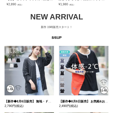
¥
2,890
¥
1,980
¥
（税込）
（税込）
NEW ARRIVAL
新作
15時販売スタート！
8/6UP
【新作◆8月6日販売】 無地・ドット柄から選べる 忍ばせ 活躍 シアー カーデ | 大きいサイズの通販ならハッピーマリリン
【新作◆8月6日販売】 お気軽&お手軽 選べるデザイン 接触冷感 レイヤード風 コットン トップス | 大きいサイズの通販ならハッピーマリリン
2,790円
(税込)
2,490円
(税込)