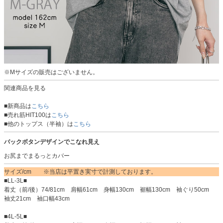
※Mサイズの販売はございません。
関連商品を見る
■新商品は
こちら
■売れ筋HIT100は
こちら
■他のトップス（半袖）は
こちら
バックボタンデザインでこなれ見え
お尻までまるっとカバー
サイズ/cm ※当店は平置き実寸で計測しております。
■LL-3L■
着丈（前/後）74/81cm 肩幅61cm 身幅130cm 裾幅130cm 袖ぐり50cm
袖丈21cm 袖口幅43cm
■4L-5L■