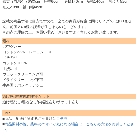
着丈（前/後）76/83cm 肩幅66cm 身幅140cm 裾幅140cm 袖ぐり52cm
袖丈21cm 袖口幅46cm
記載の商品寸法は目安ですので、全ての商品が厳密に同じサイズではありませ
ん。前後２cm程の誤差が生じるものもございます。
その点ご理解の上、お買い求め下さいますよう宜しくお願い致します。
素材
〇杢グレー
コットン83％ レーヨン17％
〇その他
コットン100％
手洗い可
ウェットクリーニング可
ドライクリーニング不可
生産国：バングラデシュ
透け感/裏地/伸縮性/ポケット
透け感なし/裏地なし/伸縮性あり/ポケットあり
LINK
■商品・配送に関する注意事項は
コチラ
■
商品開封の際、染料のニオイが気になる場合は、こちらの方法をお試しくださ
い。