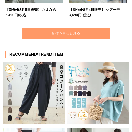
【新作◆8月5日販売】 さよなら猛暑 涼しさを着る 遮熱 接触冷感 吸水・速乾 五分袖 コンフォートメッシュ 配色レイヤード 風ゆる Tシャツ | 大きいサイズの通販ならハッピーマリリン
【新作◆8月4日販売】 シアーデニムで お洒落に肌隠し | 大きいサイズの通販ならハッピーマリリン
2,490円
(税込)
3,490円
(税込)
新作をもっと見る
RECOMMEND/TREND ITEM