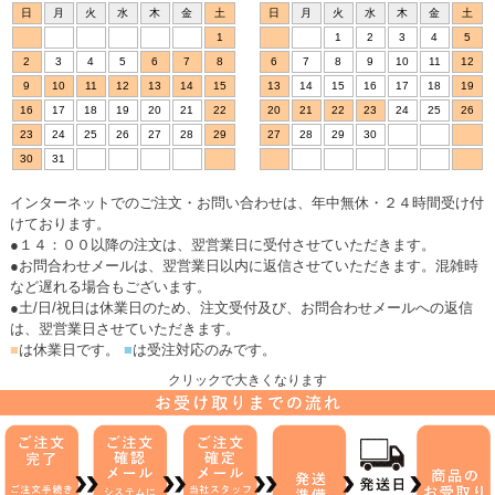
日
月
火
水
木
金
土
日
月
火
水
木
金
土
1
1
2
3
4
5
2
3
4
5
6
7
8
6
7
8
9
10
11
12
9
10
11
12
13
14
15
13
14
15
16
17
18
19
16
17
18
19
20
21
22
20
21
22
23
24
25
26
23
24
25
26
27
28
29
27
28
29
30
30
31
インターネットでのご注文・お問い合わせは、年中無休・２４時間受け付
けております。
●１４：００以降の注文は、翌営業日に受付させていただきます。
●お問合わせメールは、翌営業日以内に返信させていただきます。混雑時
など遅れる場合もございます。
●土/日/祝日は休業日のため、注文受付及び、お問合わせメールへの返信
は、翌営業日させていただきます。
■
は休業日です。
■
は受注対応のみです。
クリックで大きくなります