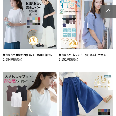
ページトッ
ページトッ
プへ
プへ
新色追加!! 魔法のお腹カバー 綿100 裾フレア Tシャツ | 大きいサイズの通販ならハッピーマリリン
新色追加!! 【ハッピーさらりん】 ウエストタック入り スッキリ魅せ コクーントップス | 大きいサイズの通販ならハッピーマリリン
1,584円
(税込)
2,151円
(税込)