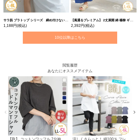
サラ肌 ブラトップ シリーズ 締め付けない リブ タンクトップ | 大きいサイズの通販ならハッピーマリリン
【風通るプレミアム】 2丈展開 綿 楊柳 ギャザー フレア スカンツ 【ウェストゴム】 | 大きいサイズの通販ならハッピーマリリン
1,188円
(税込)
2,392円
(税込)
10位以降はこちら
閲覧履歴
あなたにオススメアイテム
【取】 コットンワッフル 7分袖 ドルマン Tシャツ | 大きいサイズの通販ならハッピーマリリン
涼しくさらっと！ 綿100％ フレア カーブ コットン チュニック | 大きいサイズの通販ならハッピーマリリン