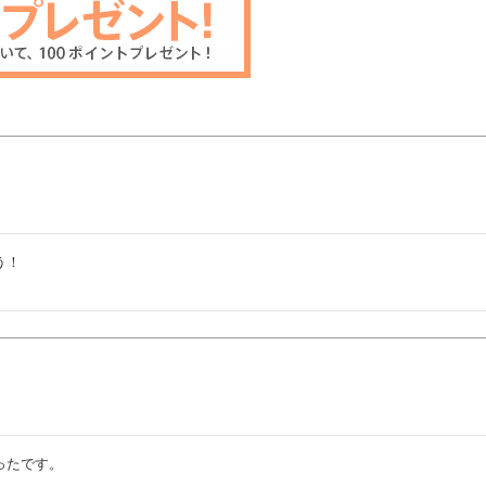
！

ったです。