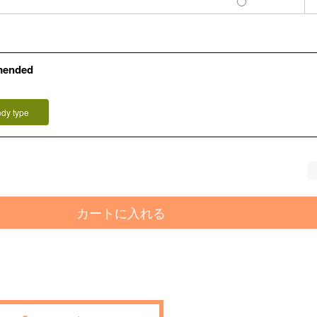
mended
ody type
カートに入れる