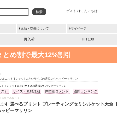
ゲスト 様こんにちは
検索
返品・交換について
マイページ
再入荷
HIT100
まとめ割で最大12%割引
袖
シルエット Tシャツ | 大きいサイズの通販ならハッピーマリリン
ト Tシャツ | 大きいサイズの通販ならハッピーマリリン
イズ）
サイズ・素材詳細
体型別コメント
週間ランキング
 お腹 お尻 二の腕カバー
ます 選べるプリント プレーティングセミシルケット天竺 
ハッピーマリリン