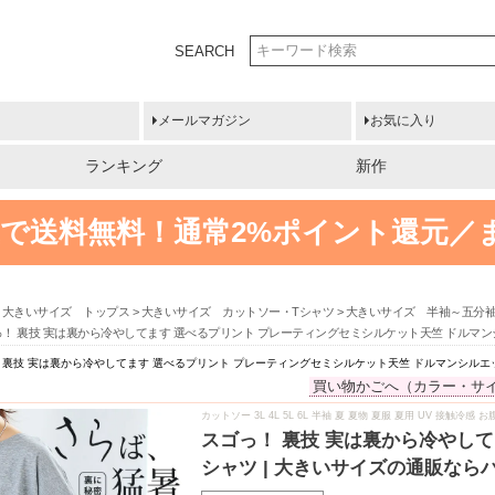
SEARCH
メールマガジン
お気に入り
ランキング
新作
円以上で送料無料！
通常2%ポイント還元／
大きいサイズ トップス
大きいサイズ カットソー・Tシャツ
大きいサイズ 半袖～五分
っ！ 裏技 実は裏から冷やしてます 選べるプリント プレーティングセミシルケット天竺 ドルマン
 裏技 実は裏から冷やしてます 選べるプリント プレーティングセミシルケット天竺 ドルマンシルエッ
買い物かごへ（カラー・サ
カットソー 3L 4L 5L 6L 半袖 夏 夏物 夏服 夏用 UV 接触冷感
スゴっ！ 裏技 実は裏から冷やして
シャツ | 大きいサイズの通販なら