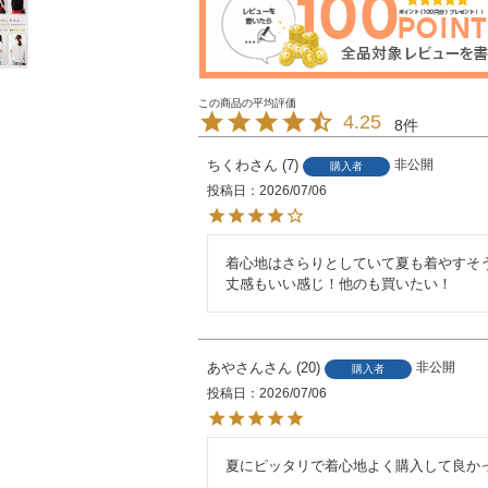
4.25
8
ちくわ
7
非公開
購入者
投稿日
2026/07/06
着心地はさらりとしていて夏も着やすそう
丈感もいい感じ！他のも買いたい！
あやさん
20
非公開
購入者
投稿日
2026/07/06
夏にピッタリで着心地よく購入して良か