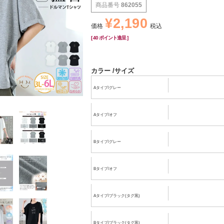
商品番号
862055
¥
2,190
価格
税込
[
40
ポイント進呈 ]
カラー
サイズ
Aタイプ/グレー
Aタイプ/オフ
Bタイプ/グレー
Bタイプ/オフ
Aタイプ/ブラック(タグ黒)
Bタイプ/ブラック(タグ黒)