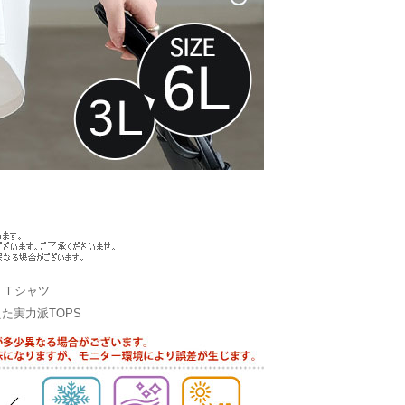
トＴシャツ
た実力派TOPS