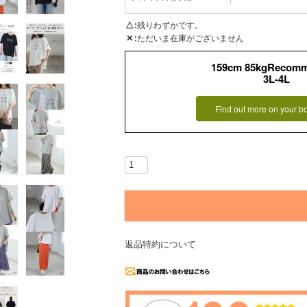
△
残りわずかです。
✕
ただいま在庫がございません
159cm 85kgRecom
3L-4L
Find out more on your b
返品特約について