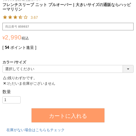
ラスサイズ きれいめ 上品 ガーリー
フレンチスリーブ ニット プルオーバー | 大きいサイズの通販ならハッピ
ーマリリン
3.67
商品番号
859937
2,990
¥
税込
[
54
ポイント進呈 ]
カラー
サイズ
△
残りわずかです。
✕
ただいま在庫がございません
カートに入れる
在庫がない場合はこちらもチェック