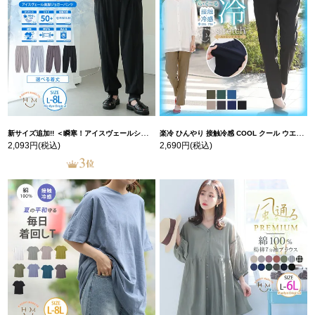
新サイズ追加!! ＜瞬寒！アイスヴェールシリーズ＞ 美脚 ジョガーパンツ 【ウェストゴム】 【ストレッチ】 | 大きいサイズの通販ならハッピーマリリン
楽冷 ひんやり 接触冷感 COOL クール ウエストゴム 楽ちん ストレッチ 美脚 レギパン 【ストレッチ】 | 大きいサイズの通販ならハッピーマリリン
2,093円
(税込)
2,690円
(税込)