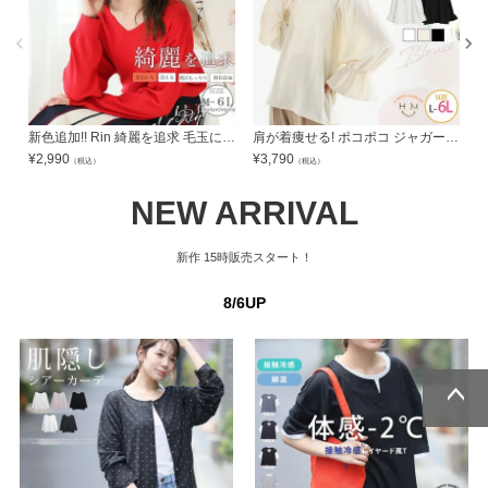
新色追加!! Rin 綺麗を追求 毛玉にならない サイズ感にこだわった シンプル Vネック ニット プルオーバー 毛玉レス | 大きいサイズの通販ならハッピーマリリン
肩が着痩せる! ポコポコ ジャガード キャンディスリーブ プルオーバー | 大きいサイズの通販ならハッピーマリリン
¥
2,990
¥
3,790
¥
（税込）
（税込）
NEW ARRIVAL
新作
15時販売スタート！
8/6UP
ページトッ
ページトッ
プへ
プへ