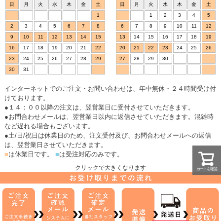
日
月
火
水
木
金
土
日
月
火
水
木
金
土
1
1
2
3
4
5
2
3
4
5
6
7
8
6
7
8
9
10
11
12
9
10
11
12
13
14
15
13
14
15
16
17
18
19
16
17
18
19
20
21
22
20
21
22
23
24
25
26
23
24
25
26
27
28
29
27
28
29
30
30
31
インターネットでのご注文・お問い合わせは、年中無休・２４時間受け付
けております。
●１４：００以降の注文は、翌営業日に受付させていただきます。
●お問合わせメールは、翌営業日以内に返信させていただきます。混雑時
など遅れる場合もございます。
●土/日/祝日は休業日のため、注文受付及び、お問合わせメールへの返信
は、翌営業日させていただきます。
■
は休業日です。
■
は受注対応のみです。
クリックで大きくなります
カートを確認