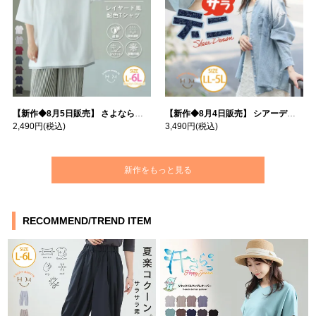
【新作◆8月5日販売】 さよなら猛暑 涼しさを着る 遮熱 接触冷感 吸水・速乾 五分袖 コンフォートメッシュ 配色レイヤード 風ゆる Tシャツ | 大きいサイズの通販ならハッピーマリリン
【新作◆8月4日販売】 シアーデニムで お洒落に肌隠し | 大きいサイズの通販ならハッピーマリリン
2,490円
(税込)
3,490円
(税込)
新作をもっと見る
RECOMMEND/TREND ITEM