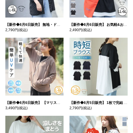
【新作◆8月6日販売】 無地・ドット柄から選べる 忍ばせ 活躍 シアー カーデ | 大きいサイズの通販ならハッピーマリリン
【新作◆8月6日販売】 お気軽&お手軽 選べるデザイン 接触冷感 レイヤード風 コットン トップス | 大きいサイズの通販ならハッピーマリリン
2,790円
(税込)
2,490円
(税込)
【新作◆8月6日販売】 【マリスポーツ】 運動初心者さんのための フード付き パーカー | 大きいサイズの通販ならハッピーマリリン
【新作◆8月5日販売】 1枚で完結 袖口＆バック フハク使い トップス | 大きいサイズの通販ならハッピーマリリン
3,490円
(税込)
2,790円
(税込)