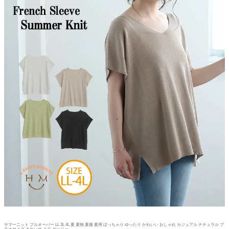
サマーニット プルオーバー LL 3L 4L 夏 夏物 夏服 夏用 ぽっちゃり ゆったり かわいい おしゃれ カジュアル ナチュラル プ