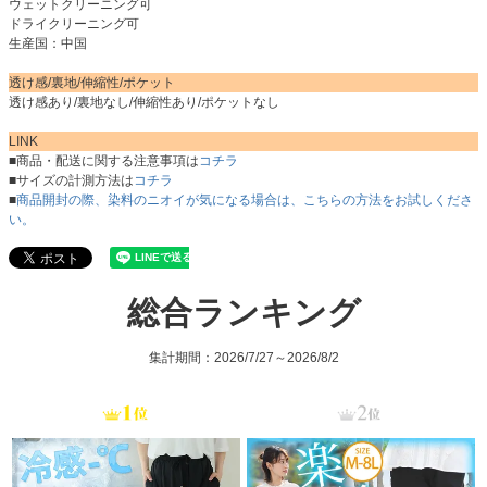
ウェットクリーニング可
ドライクリーニング可
生産国：中国
透け感/裏地/伸縮性/ポケット
透け感あり/裏地なし/伸縮性あり/ポケットなし
LINK
■商品・配送に関する注意事項は
コチラ
■サイズの計測方法は
コチラ
■
商品開封の際、染料のニオイが気になる場合は、こちらの方法をお試しくださ
い。
総合ランキング
集計期間：2026/7/27～2026/8/2