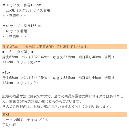
▼3Lサイズ：身長168cm
・LL-3L（タグ3L）サイズ着用
＜＜準備中＞＞
▼4Lサイズ：身長156cm
・4Lサイズ着用
＜＜準備中＞＞
サイズ/cm ※当店は平置き実寸で計測しております。
■LL-3L（タグ3L）■
身丈67cm バスト132-142cm ゆき丈37.5cm 袖口周り40cm 裾周り
112cm スリット丈9cm
■4L■
身丈68cm バスト144-154cm ゆき丈38.5cm 袖口周り44cm 裾周り
124cm スリット丈9cm
記載の商品寸法は目安ですので、全ての商品が厳密に同じサイズではありませ
ん。前後２cm程の誤差が生じるものもございます。
その点ご理解の上、お買い求め下さいますよう宜しくお願い致します。
素材
レーヨン89％ ナイロン11％
手洗い可