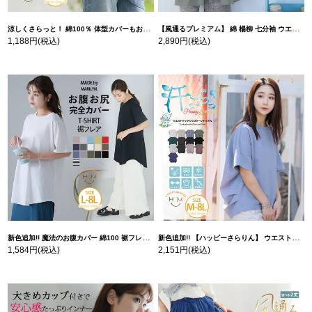
涼しくさらっと！ 綿100％ 体型カバーもお洒落も叶える 風合いコットン ゆるシルエット ドルマン | 大きいサイズの通販ならハッピーマリリン
【風通るプレミアム】 綿 楊柳 七分袖 ウエストギャザー ブラウス | 大きいサイズの通販ならハッピーマリリン
1,188円
(税込)
2,890円
(税込)
新色追加!! 魔法のお腹カバー 綿100 裾フレア Tシャツ | 大きいサイズの通販ならハッピーマリリン
新色追加!! 【ハッピーさらりん】 ウエストタック入り スッキリ魅せ コクーントップス | 大きいサイズの通販ならハッピーマリリン
1,584円
(税込)
2,151円
(税込)