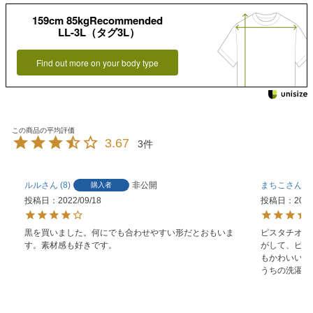
159cm 85kgRecommended
LL-3L（タグ3L）
Find out more on your body type
3.67
3
ルル
8
非公開
まちこ
7
購入者
投稿日
2022/09/18
投稿日
2022
黒を買いました。何にでも合わせやすい形だとおもいま
ピスタチオを
す。素材感も好きです。
がして、ピス
もかわいい。

うちの洗濯機