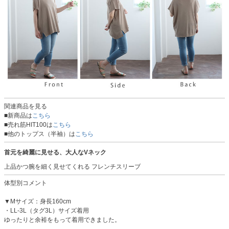
関連商品を見る
■新商品は
こちら
■売れ筋HIT100は
こちら
■他のトップス（半袖）は
こちら
首元を綺麗に見せる、大人なVネック
上品かつ腕を細く見せてくれる フレンチスリーブ
体型別コメント
▼Mサイズ：身長160cm
・LL-3L（タグ3L）サイズ着用
ゆったりと余裕をもって着用できました。