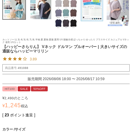
カットソー LL 3L 4L 5L 6L 7L 8L 半袖 夏 夏物 夏服 夏用 UV 接触冷感 ぽっちゃり ゆったり プラスサイズ カジュアル Vネッ
ク 速乾 UVカット
【ハッピーさらりん】 Vネック ドルマン プルオーバー | 大きいサイズの
通販ならハッピーマリリン
3.89
商品番号
491088
販売期間
2026/08/06 18:00
〜
2026/08/17 10:59
HIT100
SALE
50%OFF
¥
のところ
2,490
1,245
¥
税込
[
23
ポイント進呈 ]
カラー
サイズ