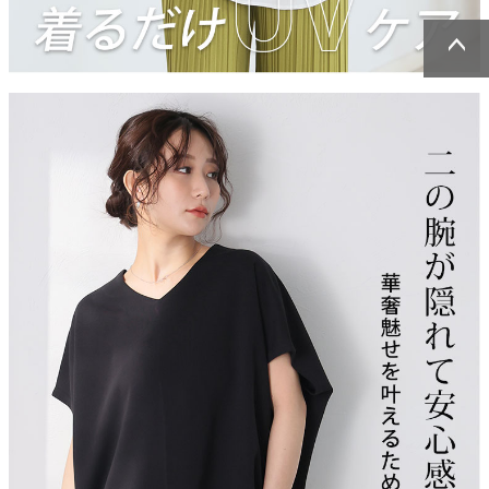
ページトッ
ページトッ
プへ
プへ