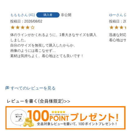
ももも
41
非公開
ゆー
2
購入者
投稿日
2026/08/02
投稿日
2026
体のラインがかくれるように、1番大きなサイズを購入
迅速な対応あ
しました。

着心地はサラ
自分のサイズを無視して購入したからか、

画像のようには着こなせず…

素材は気持ちよく、着心地はとても良いです！
すべてのレビューを見る