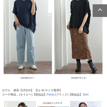
ページトッ
ページトッ
プへ
プへ
モデル 身長【163cm】 【LL-4Lサイズ着用】
コーデ商品…(ネイビー)【類似品】
Pants
(ブラック)【類似品】
Skirt