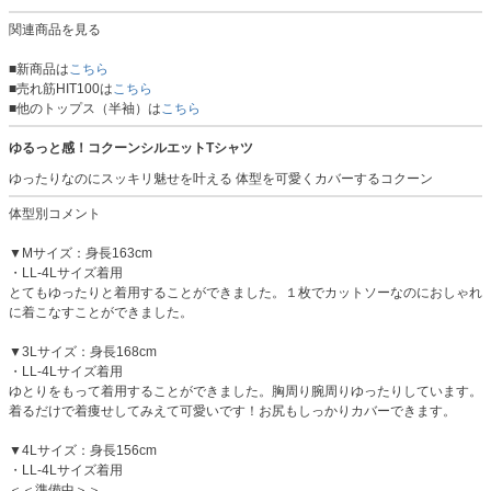
関連商品を見る
■新商品は
こちら
■売れ筋HIT100は
こちら
■他のトップス（半袖）は
こちら
ゆるっと感！コクーンシルエットTシャツ
ゆったりなのにスッキリ魅せを叶える 体型を可愛くカバーするコクーン
体型別コメント
▼Mサイズ：身長163cm
・LL-4Lサイズ着用
とてもゆったりと着用することができました。１枚でカットソーなのにおしゃれ
に着こなすことができました。
▼3Lサイズ：身長168cm
・LL-4Lサイズ着用
ゆとりをもって着用することができました。胸周り腕周りゆったりしています。
着るだけで着痩せしてみえて可愛いです！お尻もしっかりカバーできます。
▼4Lサイズ：身長156cm
・LL-4Lサイズ着用
＜＜準備中＞＞