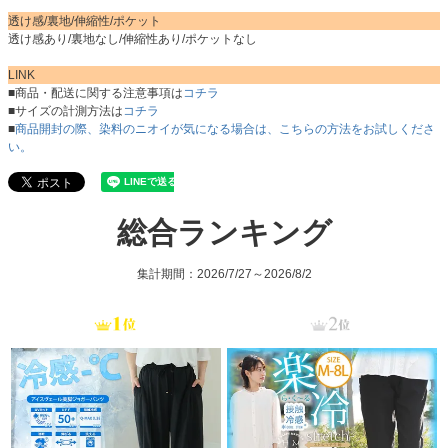
透け感/裏地/伸縮性/ポケット
透け感あり/裏地なし/伸縮性あり/ポケットなし
LINK
■商品・配送に関する注意事項は
コチラ
■サイズの計測方法は
コチラ
■
商品開封の際、染料のニオイが気になる場合は、こちらの方法をお試しくださ
い。
総合ランキング
集計期間：2026/7/27～2026/8/2