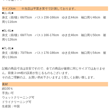
サイズ/cm ※当店は平置き実寸で計測しております。
■LL-4L■
身丈（前/後）66/75cm バスト156-166cm ゆき丈44cm 袖口周り46cm 裾
周り116cm
■5L-6L■
身丈（前/後）68/77cm バスト166-176cm ゆき丈46cm 袖口周り50cm 裾
周り126cm
■7L-8L■
身丈（前/後）70/79cm バスト176-186cm ゆき丈48cm 袖口周り54cm 裾
周り136cm
記載の商品寸法は目安ですので、全ての商品が厳密に同じサイズではありませ
ん。前後２cm程の誤差が生じるものもございます。
その点ご理解の上、お買い求め下さいますよう宜しくお願い致します。
素材
綿100％
手洗い可
ウェットクリーニング可
ドライクリーニング可
生産国：中国