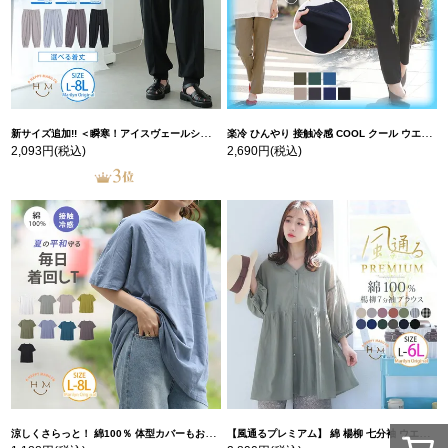
新サイズ追加!! ＜瞬寒！アイスヴェールシリーズ＞ 美脚 ジョガーパンツ 【ウェストゴム】 【ストレッチ】 | 大きいサイズの通販ならハッピーマリリン
楽冷 ひんやり 接触冷感 COOL クール ウエストゴム 楽ちん ストレッチ 美脚 レギパン 【ストレッチ】 | 大きいサイズの通販ならハッピーマリリン
2,093円
(税込)
2,690円
(税込)
涼しくさらっと！ 綿100％ 体型カバーもお洒落も叶える 風合いコットン ゆるシルエット ドルマン | 大きいサイズの通販ならハッピーマリリン
【風通るプレミアム】 綿 楊柳 七分袖 ウエストギャザー ブラウス | 大きいサイズの通販ならハッピーマリリン