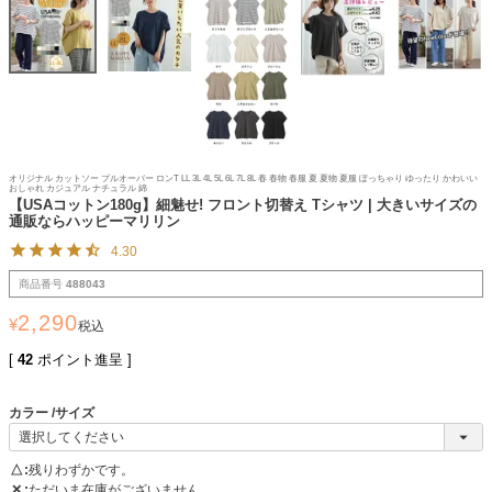
オリジナル カットソー プルオーバー ロンT LL 3L 4L 5L 6L 7L 8L 春 春物 春服 夏 夏物 夏服 ぽっちゃり ゆったり かわいい
おしゃれ カジュアル ナチュラル 綿
【USAコットン180g】細魅せ! フロント切替え Tシャツ | 大きいサイズの
通販ならハッピーマリリン
4.30
商品番号
488043
2,290
¥
税込
[
42
ポイント進呈 ]
カラー
サイズ
△
残りわずかです。
✕
ただいま在庫がございません