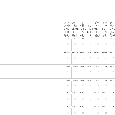
バ
フレ
フレ
フレ
ポケ
ポケ
ク
ア袖/
ア袖/
ア袖/
ポケ
T/5L-
T/7L-
リル
L-4L
5L-6L
7L-8L
T/L-4
6L
8L
L-4
（タ
（タ
（タ
L（タ
（タ
（タ
（
バ
グ1）
グ3）
グ5）
グ1）
グ3）
グ5）
グ1
フレ
フレ
フレ
ポケ
ポケ
ク
ア袖/
ア袖/
ア袖/
ポケ
T/5L-
T/7L-
リル
L-4L
5L-6L
7L-8L
T/L-4
6L
8L
L-4
×
×
×
×
×
×
×
（タ
（タ
（タ
L（タ
（タ
（タ
（
バ
グ1）
グ3）
グ5）
グ1）
グ3）
グ5）
グ1
フレ
フレ
フレ
ポケ
ポケ
ク
ア袖/
ア袖/
ア袖/
ポケ
T/5L-
T/7L-
リル
L-4L
5L-6L
7L-8L
T/L-4
6L
8L
L-4
×
×
×
×
×
×
×
（タ
（タ
（タ
L（タ
（タ
（タ
（
バ
グ1）
グ3）
グ5）
グ1）
グ3）
グ5）
グ1
フレ
フレ
フレ
ポケ
ポケ
ク
ア袖/
ア袖/
ア袖/
ポケ
T/5L-
T/7L-
リル
L-4L
5L-6L
7L-8L
T/L-4
6L
8L
L-4
×
×
×
×
×
×
×
（タ
（タ
（タ
L（タ
（タ
（タ
（
バ
グ1）
グ3）
グ5）
グ1）
グ3）
グ5）
グ1
フレ
フレ
フレ
ポケ
ポケ
ク
ア袖/
ア袖/
ア袖/
ポケ
T/5L-
T/7L-
リル
L-4L
5L-6L
7L-8L
T/L-4
6L
8L
L-4
×
×
×
×
×
×
×
（タ
（タ
（タ
L（タ
（タ
（タ
（
バ
グ1）
グ3）
グ5）
グ1）
グ3）
グ5）
グ1
フレ
フレ
フレ
ポケ
ポケ
ク
ア袖/
ア袖/
ア袖/
ポケ
T/5L-
T/7L-
リル
L-4L
5L-6L
7L-8L
T/L-4
6L
8L
L-4
×
×
×
×
×
×
×
（タ
（タ
（タ
L（タ
（タ
（タ
（
バ
グ1）
グ3）
グ5）
グ1）
グ3）
グ5）
グ1
フレ
フレ
フレ
ポケ
ポケ
ク
ア袖/
ア袖/
ア袖/
ポケ
T/5L-
T/7L-
リル
L-4L
5L-6L
7L-8L
T/L-4
6L
8L
L-4
×
×
×
×
×
×
×
（タ
（タ
（タ
L（タ
（タ
（タ
（