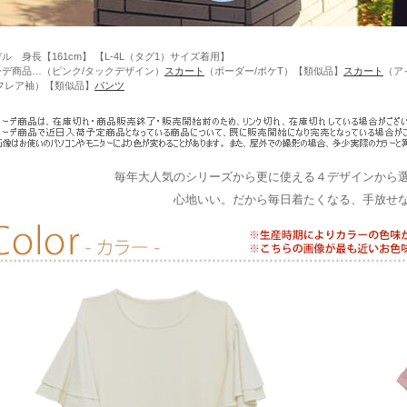
ル 身長【161cm】 【L-4L（タグ1）サイズ着用】
ーデ商品…（ピンク/タックデザイン）
スカート
（ボーダー/ポケT）【類似品】
スカート
（ア
/フレア袖）【類似品】
パンツ
毎年大人気のシリーズから更に使える４デザインから
心地いい。だから毎日着たくなる、手放せ