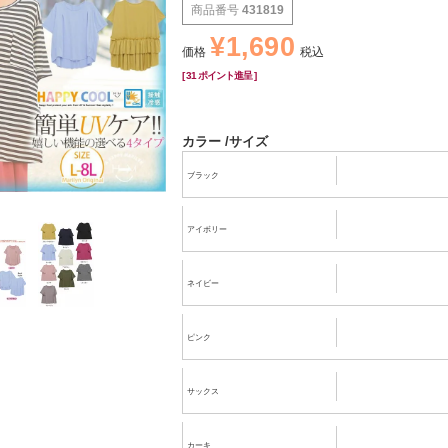
商品番号
431819
¥
1,690
価格
税込
[
31
ポイント進呈 ]
カラー
サイズ
ブラック
アイボリー
ネイビー
ピンク
サックス
カーキ