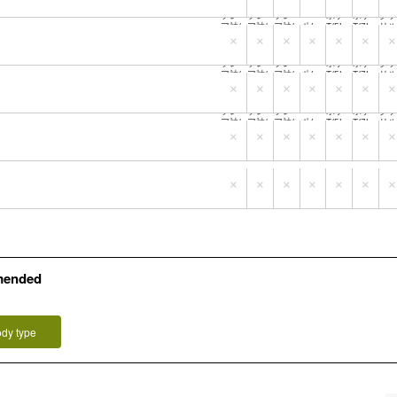
バ
グ1）
グ3）
グ5）
グ1）
グ3）
グ5）
グ1
フレ
フレ
フレ
ポケ
ポケ
ク
ア袖/
ア袖/
ア袖/
ポケ
T/5L-
T/7L-
リル
L-4L
5L-6L
7L-8L
T/L-4
6L
8L
L-4
×
×
×
×
×
×
×
（タ
（タ
（タ
L（タ
（タ
（タ
（
バ
グ1）
グ3）
グ5）
グ1）
グ3）
グ5）
グ1
フレ
フレ
フレ
ポケ
ポケ
ク
ア袖/
ア袖/
ア袖/
ポケ
T/5L-
T/7L-
リル
L-4L
5L-6L
7L-8L
T/L-4
6L
8L
L-4
×
×
×
×
×
×
×
（タ
（タ
（タ
L（タ
（タ
（タ
（
バ
グ1）
グ3）
グ5）
グ1）
グ3）
グ5）
グ1
フレ
フレ
フレ
ポケ
ポケ
ク
ア袖/
ア袖/
ア袖/
ポケ
T/5L-
T/7L-
リル
L-4L
5L-6L
7L-8L
T/L-4
6L
8L
L-4
×
×
×
×
×
×
×
（タ
（タ
（タ
L（タ
（タ
（タ
（
グ1）
グ3）
グ5）
グ1）
グ3）
グ5）
グ1
×
×
×
×
×
×
×
mended
）
ody type