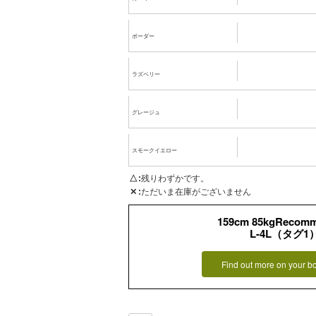
ボーダー
ラズベリー
グレージュ
スモークイエロー
△
残りわずかです。
✕
ただいま在庫がございません
159cm 85kgRecom
L-4L（タグ1
Find out more on your b