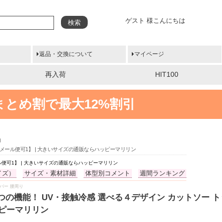
ゲスト 様こんにちは
検索
返品・交換について
マイページ
再入荷
HIT100
まとめ割で最大12%割引
袖
ス【メール便可1】 | 大きいサイズの通販ならハッピーマリリン
ール便可1】 | 大きいサイズの通販ならハッピーマリリン
イズ）
サイズ・素材詳細
体型別コメント
週間ランキング
腕カバー 腰周り
い7つの機能！ UV・接触冷感 選べる４デザイン カットソー
ッピーマリリン