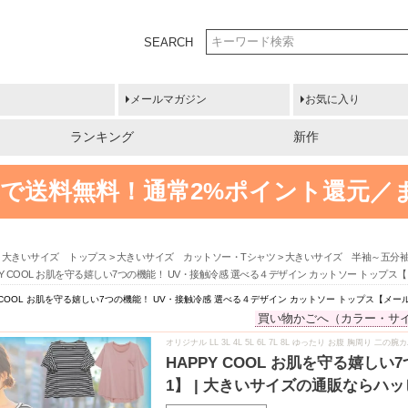
SEARCH
メールマガジン
お気に入り
ランキング
新作
円以上で送料無料！
通常2%ポイント還元／
大きいサイズ トップス
大きいサイズ カットソー・Tシャツ
大きいサイズ 半袖～五分
PY COOL お肌を守る嬉しい7つの機能！ UV・接触冷感 選べる４デザイン カットソー トップ
Y COOL お肌を守る嬉しい7つの機能！ UV・接触冷感 選べる４デザイン カットソー トップス【メ
買い物かごへ（カラー・サ
オリジナル LL 3L 4L 5L 6L 7L 8L ゆったり お腹 胸周り 二の
HAPPY COOL お肌を守る嬉し
1】 | 大きいサイズの通販ならハ