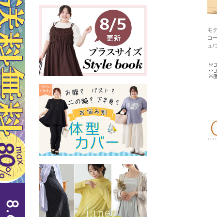
モデ
コ
ュ