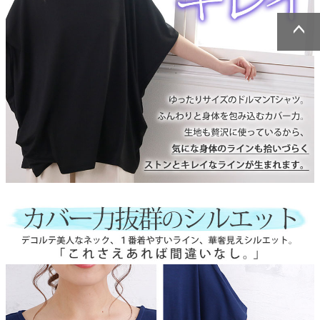
ページトッ
ページトッ
プへ
プへ