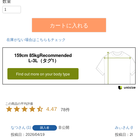
カートに入れる
在庫がない場合はこちらもチェック
159cm 85kgRecommended
L-3L（タグ1）
Find out more on your body type
4.47
78
なつ
1
非公開
みぃ
8
購入者
投稿日
2026/04/19
投稿日
2026