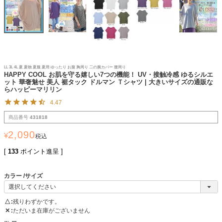
LL 3L 4L 夏 夏物 夏服 夏用 ゆったり お腹 胸周り 二の腕カバー 腰周り
HAPPY COOL お肌を守る嬉しい7つの機能！ UV・接触冷感 ゆるシルエ
ット 華奢魅せ 美人 裾タック ドルマン Ｔシャツ | 大きいサイズの通販な
らハッピーマリリン
4.47
商品番号
431818
2,090
¥
税込
[
133
ポイント進呈 ]
カラー
サイズ
△
残りわずかです。
✕
ただいま在庫がございません