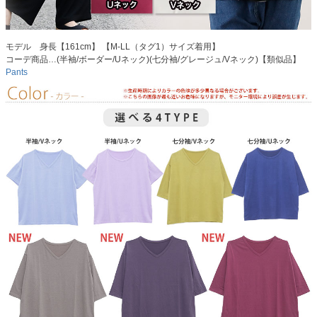
モデル 身長【161cm】 【M-LL（タグ1）サイズ着用】
コーデ商品…(半袖/ボーダー/Uネック)(七分袖/グレージュ/Vネック)【類似品】
Pants