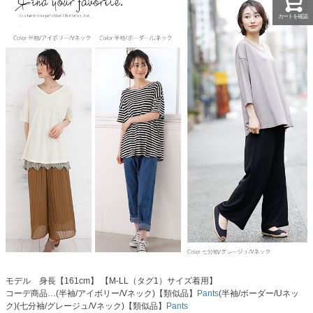
カートを確認
モデル 身長【161cm】 【M-LL（タグ1）サイズ着用】
コーデ商品…(半袖/アイボリー/Vネック)【類似品】
Pants
(半袖/ボーダー/Uネッ
ク)(七分袖/グレージュ/Vネック)【類似品】
Pants