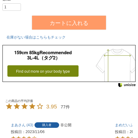
カートに入れる
在庫がない場合はこちらもチェック
159cm 85kgRecommended
3L-4L（タグ2）
Find out more on your body type
3.95
77
まあ
43
非公開
まめだいふく
購入者
投稿日
2023/11/06
投稿日
2023