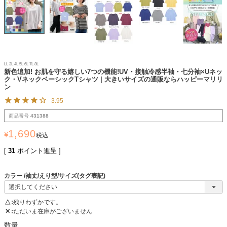
LL 3L 4L 5L 6L 7L 8L
新色追加! お肌を守る嬉しい7つの機能!UV・接触冷感半袖・七分袖×Uネッ
ク・VネックベーシックTシャツ | 大きいサイズの通販ならハッピーマリリ
ン
3.95
商品番号
431388
1,690
¥
税込
[
31
ポイント進呈 ]
カラー
袖丈/えり型/サイズ(タグ表記)
△
残りわずかです。
✕
ただいま在庫がございません