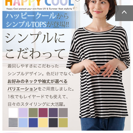
ページトッ
ページトッ
プへ
プへ