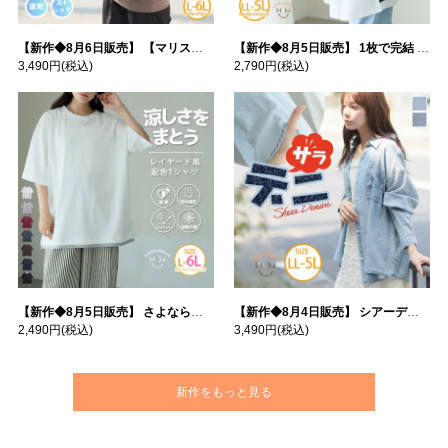
【新作◆8月6日販売】 【マリスポーツ】 運動初心者さんのための フード付き パーカー | 大きいサイズの通販ならハッピーマリリン
【新作◆8月5日販売】 1枚で完結 袖口＆バック フハク使い トップス | 大きいサイズの通販ならハッピーマリリン
3,490円
(税込)
2,790円
(税込)
【新作◆8月5日販売】 さよなら猛暑 涼しさを着る 遮熱 接触冷感 吸水・速乾 五分袖 コンフォートメッシュ 配色レイヤード 風ゆる Tシャツ | 大きいサイズの通販ならハッピーマリリン
【新作◆8月4日販売】 シアーデニムで お洒落に肌隠し | 大きいサイズの通販ならハッピーマリリン
2,490円
(税込)
3,490円
(税込)
新作をもっと見る