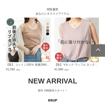
閲覧履歴
あなたにオススメアイテム
ページトッ
ページトッ
プへ
プへ
【取】 コットン100％ 前後2WAY ランダムリブ タンクトップ | 大きいサイズの通販ならハッピーマリリン
【取】 Vネック ワッフル タンクトップ | 大きいサイズの通販ならハッピーマリリン
¥
1,590
¥
1,980
¥
（税込）
（税込）
NEW ARRIVAL
新作
15時販売スタート！
8/6UP