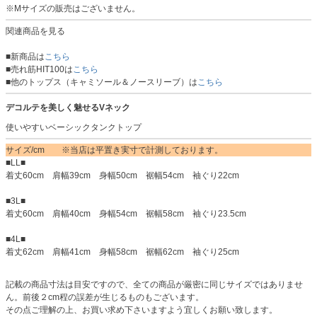
※Mサイズの販売はございません。
関連商品を見る
■新商品は
こちら
■売れ筋HIT100は
こちら
■他のトップス（キャミソール＆ノースリーブ）は
こちら
デコルテを美しく魅せるVネック
使いやすいベーシックタンクトップ
サイズ/cm ※当店は平置き実寸で計測しております。
■LL■
着丈60cm 肩幅39cm 身幅50cm 裾幅54cm 袖ぐり22cm
■3L■
着丈60cm 肩幅40cm 身幅54cm 裾幅58cm 袖ぐり23.5cm
■4L■
着丈62cm 肩幅41cm 身幅58cm 裾幅62cm 袖ぐり25cm
記載の商品寸法は目安ですので、全ての商品が厳密に同じサイズではありませ
ん。前後２cm程の誤差が生じるものもございます。
その点ご理解の上、お買い求め下さいますよう宜しくお願い致します。