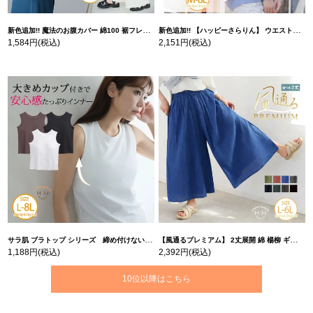
新色追加!! 魔法のお腹カバー 綿100 裾フレア Tシャツ | 大きいサイズの通販ならハッピーマリリン
新色追加!! 【ハッピーさらりん】 ウエストタック入り スッキリ魅せ コクーントップス | 大きいサイズの通販ならハッピーマリリン
1,584円
(税込)
2,151円
(税込)
サラ肌 ブラトップ シリーズ 締め付けない リブ タンクトップ | 大きいサイズの通販ならハッピーマリリン
【風通るプレミアム】 2丈展開 綿 楊柳 ギャザー フレア スカンツ 【ウェストゴム】 | 大きいサイズの通販ならハッピーマリリン
1,188円
(税込)
2,392円
(税込)
10位以降はこちら