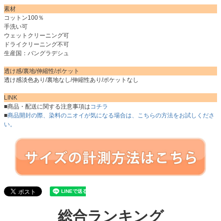
素材
コットン100％
手洗い可
ウェットクリーニング可
ドライクリーニング不可
生産国：バングラデシュ
透け感/裏地/伸縮性/ポケット
透け感淡色あり/裏地なし/伸縮性あり/ポケットなし
LINK
■商品・配送に関する注意事項は
コチラ
■
商品開封の際、染料のニオイが気になる場合は、こちらの方法をお試しくださ
い。
総合ランキング