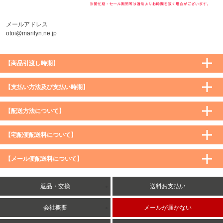
メールアドレス
otoi@marilyn.ne.jp
【商品引渡し時期】
【支払い方法及び支払い時期】
【配送方法について】
【宅配便配送料について】
購入価格 ／ 地域
通常
沖縄・離島など一部地域
【メール便配送料について】
5,900円（税込）未満
590円（税込）
1,200円（税込）
5,900円（税込）以上
購入価格 ／ 地域
全国一律
送料無料
返品・交換
送料お支払い
8,500円（税込）以上
無料
5,900円（税込）未満
260円（税込）
5,900円（税込）以上
送料無料
会社概要
メールが届かない