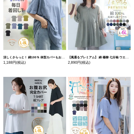
涼しくさらっと！ 綿100％ 体型カバーもお洒落も叶える 風合いコットン ゆるシルエット ドルマン | 大きいサイズの通販ならハッピーマリリン
【風通るプレミアム】 綿 楊柳 七分袖 ウエストギャザー ブラウス | 大きいサイズの通販ならハッピーマリリン
1,188円
(税込)
2,890円
(税込)