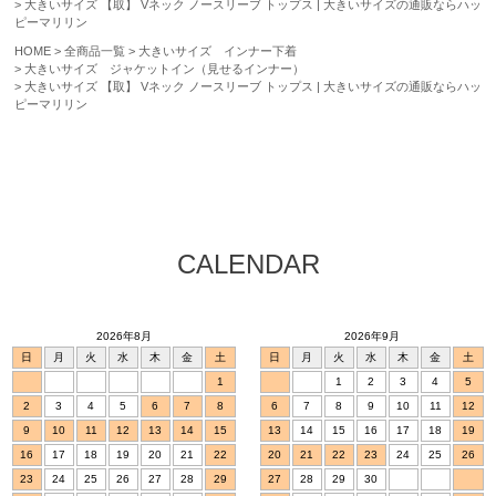
大きいサイズ 【取】 Vネック ノースリーブ トップス | 大きいサイズの通販ならハッ
ピーマリリン
HOME
全商品一覧
大きいサイズ インナー下着
大きいサイズ ジャケットイン（見せるインナー）
大きいサイズ 【取】 Vネック ノースリーブ トップス | 大きいサイズの通販ならハッ
ピーマリリン
CALENDAR
2026年8月
2026年9月
日
月
火
水
木
金
土
日
月
火
水
木
金
土
1
1
2
3
4
5
2
3
4
5
6
7
8
6
7
8
9
10
11
12
9
10
11
12
13
14
15
13
14
15
16
17
18
19
16
17
18
19
20
21
22
20
21
22
23
24
25
26
23
24
25
26
27
28
29
27
28
29
30