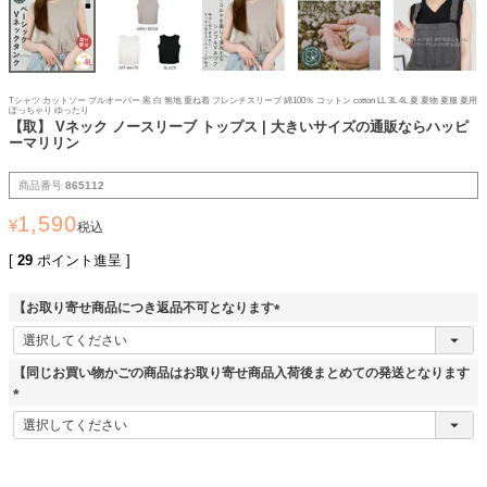
Tシャツ カットソー プルオーバー 黒 白 無地 重ね着 フレンチスリーブ 綿100％ コットン cotton LL 3L 4L 夏 夏物 夏服 夏用
ぽっちゃり ゆったり
【取】 Vネック ノースリーブ トップス | 大きいサイズの通販ならハッピ
ーマリリン
商品番号
865112
1,590
¥
税込
[
29
ポイント進呈 ]
【お取り寄せ商品につき返品不可となります
(
必
須
【同じお買い物かごの商品はお取り寄せ商品入荷後まとめての発送となります
)
(
必
須
)