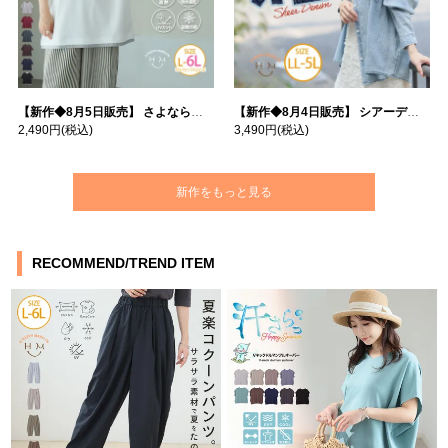
【新作◆8月5日販売】 さよなら猛暑 涼しさを着る 遮熱 接触冷感 吸水・速乾 五分袖 コンフォートメッシュ 配色レイヤード 風ゆる Tシャツ | 大きいサイズの通販ならハッピーマリリン
【新作◆8月4日販売】 シアーデニムで お洒落に肌隠し | 大きいサイズの通販ならハッピーマリリン
2,490円
(税込)
3,490円
(税込)
新作をもっと見る
RECOMMEND/TREND ITEM