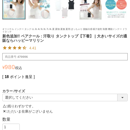
オリジナル インナー タンク LL 3L 4L 5L 6L 7L 8L 夏 夏物 夏服 夏用 ぽっちゃり 接触冷感 吸汗速乾 制菌 機能インナー ドラ
イタッチ
新色追加!! ペアクール : 汗取り タンクトップ【下着】 | 大きいサイズの通
販ならハッピーマリリン
4.41
商品番号
470006
980
¥
税込
[
18
ポイント進呈 ]
カラー
サイズ
△
残りわずかです。
✕
ただいま在庫がございません