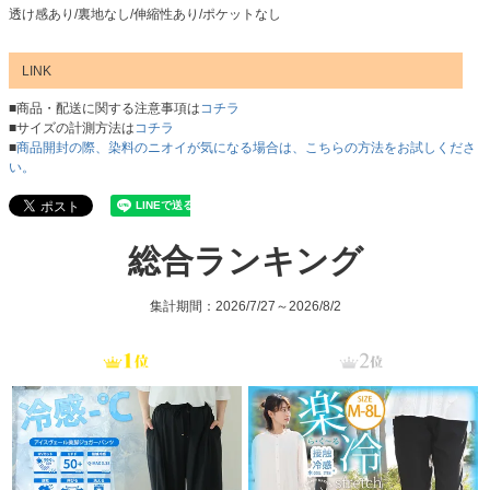
透け感あり/裏地なし/伸縮性あり/ポケットなし
LINK
■商品・配送に関する注意事項は
コチラ
■サイズの計測方法は
コチラ
■
商品開封の際、染料のニオイが気になる場合は、こちらの方法をお試しくださ
い。
総合ランキング
集計期間：2026/7/27～2026/8/2