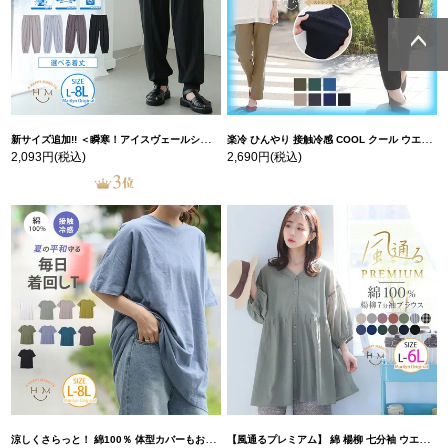
ページトッ
ページトッ
プへ
プへ
新サイズ追加!! ＜瞬寒！アイスヴェールシリーズ＞ 美脚 ジョガーパンツ 【ウェストゴム】 【ストレッチ】 | 大きいサイズの通販ならハッピーマリリン
楽冷 ひんやり 接触冷感 COOL クール ウエストゴム 楽ちん ストレッチ 美脚 レギパン 【ストレッチ】 | 大きいサイズの通販ならハッピーマリリン
2,093円
(税込)
2,690円
(税込)
涼しくさらっと！ 綿100％ 体型カバーもお洒落も叶える 風合いコットン ゆるシルエット ドルマン | 大きいサイズの通販ならハッピーマリリン
【風通るプレミアム】 綿 楊柳 七分袖 ウエストギャザー ブラウス | 大きいサイズの通販ならハッピーマリリン