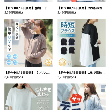
【新作◆8月6日販売】 無地・ドット柄から選べる 忍ばせ 活躍 シアー カーデ | 大きいサイズの通販ならハッピーマリリン
【新作◆8月6日販売】 お気軽&お手軽 選べるデザイン 接触冷感 レイヤード風 コットン トップス | 大きいサイズの通販ならハッピーマリリン
2,790円
(税込)
2,490円
(税込)
【新作◆8月6日販売】 【マリスポーツ】 運動初心者さんのための フード付き パーカー | 大きいサイズの通販ならハッピーマリリン
【新作◆8月5日販売】 1枚で完結 袖口＆バック フハク使い トップス | 大きいサイズの通販ならハッピーマリリン
3,490円
(税込)
2,790円
(税込)