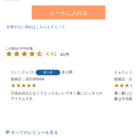
カートに入れる
在庫がない場合はこちらもチェック
4.41
41
たいこ
1
非公開
まぁ
23
購入者
投稿日
2023/06/04
投稿日
2023
汗染み目立たなくてとってもいいです！夏にピッタリの
暑い夏にぴっ
アイテムです。
夏は大活躍で
すべてのレビューを見る