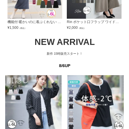
機能付 暖かいのに着ぶくれない シルエットが選べる 温柔スカート | 大きいサイズの通販ならハッピーマリリン
Rin ポケット口フラップ ワイドパンツ オフィス 大人 ビジネス 通勤 ママ | 大きいサイズの通販ならハッピーマリリン
¥
1,500
¥
2,000
¥
（税込）
（税込）
NEW ARRIVAL
新作
15時販売スタート！
8/6UP