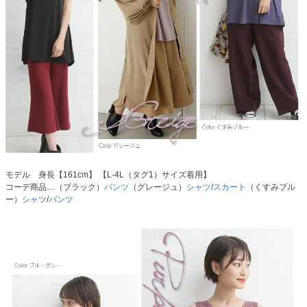
モデル 身長【161cm】 【L-4L（タグ1）サイズ着用】
コーデ商品…（ブラック）
パンツ
（グレージュ）
シャツ
/
スカート
（くすみブル
ー）
シャツ
/
パンツ