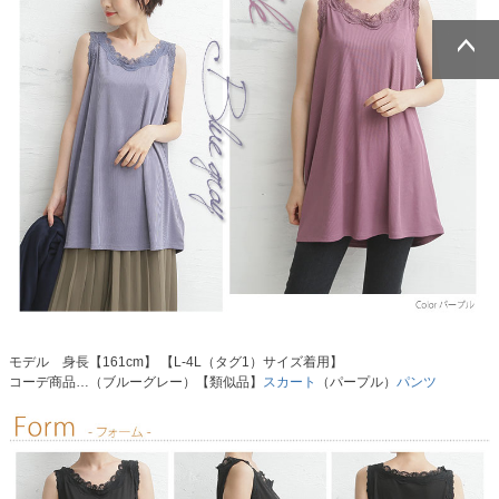
ページトッ
ページトッ
プへ
プへ
モデル 身長【161cm】 【L-4L（タグ1）サイズ着用】
コーデ商品…（ブルーグレー）【類似品】
スカート
（パープル）
パンツ