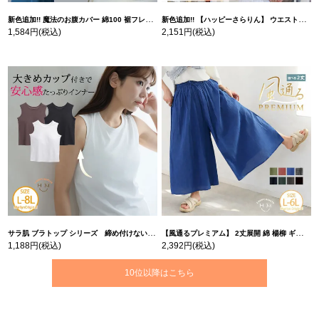
新色追加!! 魔法のお腹カバー 綿100 裾フレア Tシャツ | 大きいサイズの通販ならハッピーマリリン
新色追加!! 【ハッピーさらりん】 ウエストタック入り スッキリ魅せ コクーントップス | 大きいサイズの通販ならハッピーマリリン
1,584円
(税込)
2,151円
(税込)
サラ肌 ブラトップ シリーズ 締め付けない リブ タンクトップ | 大きいサイズの通販ならハッピーマリリン
【風通るプレミアム】 2丈展開 綿 楊柳 ギャザー フレア スカンツ 【ウェストゴム】 | 大きいサイズの通販ならハッピーマリリン
1,188円
(税込)
2,392円
(税込)
10位以降はこちら