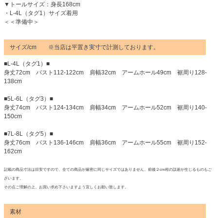
▼トールサイズ：身長168cm
・L-4L（タグ1）サイズ着用
＜＜準備中＞
サイズ/cm ※当店は平置き実寸で計測しております。
■L-4L（タグ1）■
身丈72cm バスト112-122cm 肩幅32cm アームホール49cm 裾周り128-
138cm
■5L-6L（タグ3）■
身丈74cm バスト124-134cm 肩幅34cm アームホール52cm 裾周り140-
150cm
■7L-8L（タグ5）■
身丈76cm バスト136-146cm 肩幅36cm アームホール55cm 裾周り152-
162cm
記載の商品寸法は目安ですので、全ての商品が厳密に同じサイズではありません。前後２cm程の誤差が生じるものもご
ざいます。
その点ご理解の上、お買い求め下さいますよう宜しくお願い致します。
素材