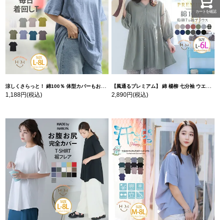
カートを確認
涼しくさらっと！ 綿100％ 体型カバーもお洒落も叶える 風合いコットン ゆるシルエット ドルマン | 大きいサイズの通販ならハッピーマリリン
【風通るプレミアム】 綿 楊柳 七分袖 ウエストギャザー ブラウス | 大きいサイズの通販ならハッピーマリリン
1,188円
(税込)
2,890円
(税込)