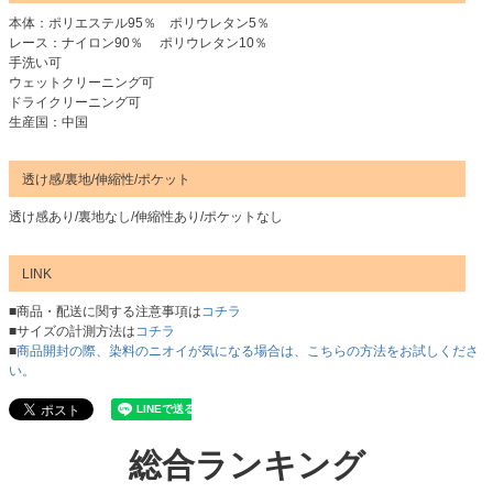
本体：ポリエステル95％ ポリウレタン5％
レース：ナイロン90％ ポリウレタン10％
手洗い可
ウェットクリーニング可
ドライクリーニング可
生産国：中国
透け感/裏地/伸縮性/ポケット
透け感あり/裏地なし/伸縮性あり/ポケットなし
LINK
■商品・配送に関する注意事項は
コチラ
■サイズの計測方法は
コチラ
■
商品開封の際、染料のニオイが気になる場合は、こちらの方法をお試しくださ
い。
総合ランキング