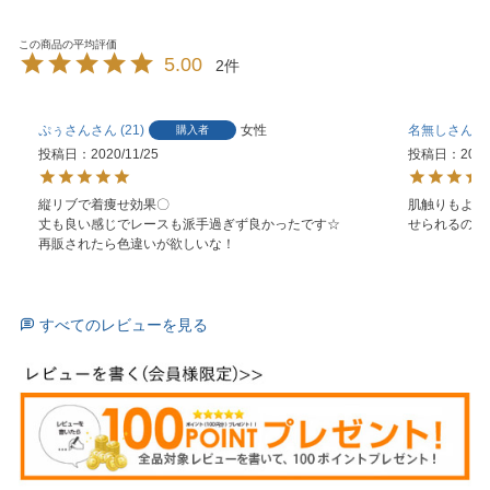
5.00
2
ぷぅさん
21
女性
名無し
2
購入者
投稿日
2020/11/25
投稿日
2020
縦リブで着痩せ効果〇

肌触りもよく
丈も良い感じでレースも派手過ぎず良かったです☆

せられるので
再販されたら色違いが欲しいな！
すべてのレビューを見る