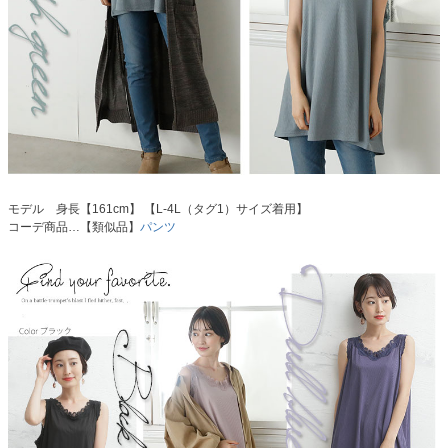
モデル 身長【161cm】 【L-4L（タグ1）サイズ着用】
コーデ商品…【類似品】
パンツ