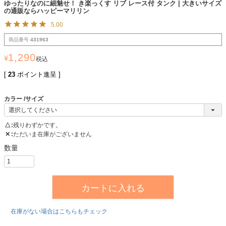
ゆったりなのに細魅せ！ き楽っくす リブ レース付 タンク | 大きいサイズ
の通販ならハッピーマリリン
5.00
商品番号
431963
1,290
¥
税込
[
23
ポイント進呈 ]
カラー
サイズ
△
残りわずかです。
✕
ただいま在庫がございません
カートに入れる
在庫がない場合はこちらもチェック