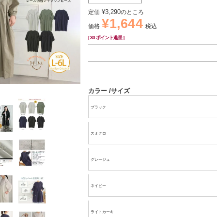
¥
3,290
定価
のところ
¥
1,644
価格
税込
[
30
ポイント進呈 ]
カラー
サイズ
ブラック
スミクロ
グレージュ
ネイビー
ライトカーキ