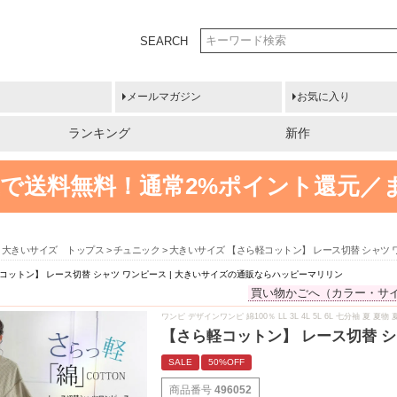
SEARCH
メールマガジン
お気に入り
ランキング
新作
円以上で送料無料！
通常2%ポイント還元／
大きいサイズ トップス
チュニック
大きいサイズ 【さら軽コットン】 レース切替 シャツ 
コットン】 レース切替 シャツ ワンピース | 大きいサイズの通販ならハッピーマリリン
買い物かごへ（カラー・サ
ワンピ デザインワンピ 綿100％ LL 3L 4L 5L 6L 七分袖 
【さら軽コットン】 レース切替 シ
SALE
50%OFF
商品番号
496052