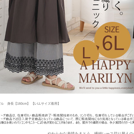
ル 身長【160cm】 【L-LLサイズ着用】
やわらかな表情をまとう、繊細レース切り替えの