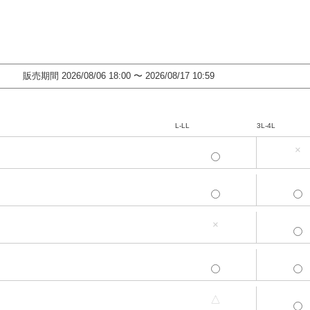
販売期間
2026/08/06 18:00
〜
2026/08/17 10:59
L-LL
3L-4L
×
L-LL
3L-4L
L-LL
3L-4L
×
L-LL
3L-4L
L-LL
3L-4L
△