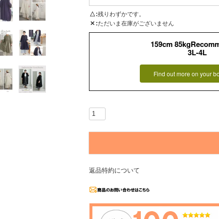
△
残りわずかです。
✕
ただいま在庫がございません
159cm 85kgRecom
3L-4L
Find out more on your b
返品特約について