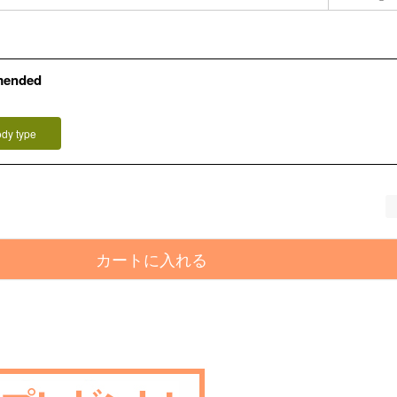
mended
ody type
カートに入れる