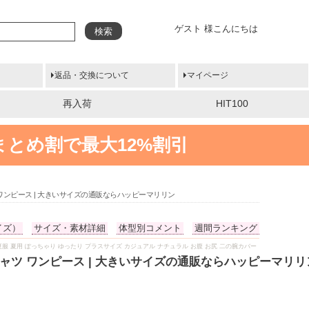
ゲスト 様こんにちは
検索
返品・交換について
マイページ
再入荷
HIT100
まとめ割で最大12%割引
ワンピース | 大きいサイズの通販ならハッピーマリリン
イズ）
サイズ・素材詳細
体型別コメント
週間ランキング
夏 夏物 夏服 夏用 ぽっちゃり ゆったり プラスサイズ カジュアル ナチュラル お腹 お尻 二の腕カバー
ャツ ワンピース | 大きいサイズの通販ならハッピーマリリ