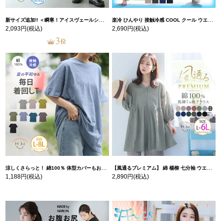
新サイズ追加!! ＜瞬寒！アイスヴェールシリーズ＞ 美脚 ジョガーパンツ 【ウェストゴム】 【ストレッチ】 | 大きいサイズの通販ならハッピーマリリン
楽冷 ひんやり 接触冷感 COOL クール ウエストゴム 楽ちん ストレッチ 美脚 レギパン 【ストレッチ】 | 大きいサイズの通販ならハッピーマリリン
2,093円
(税込)
2,690円
(税込)
涼しくさらっと！ 綿100％ 体型カバーもお洒落も叶える 風合いコットン ゆるシルエット ドルマン | 大きいサイズの通販ならハッピーマリリン
【風通るプレミアム】 綿 楊柳 七分袖 ウエストギャザー ブラウス | 大きいサイズの通販ならハッピーマリリン
1,188円
(税込)
2,890円
(税込)