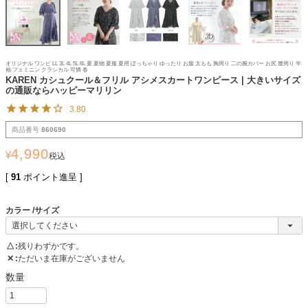
オリジナル ワンピ LL 3L 4L 5L 6L 夏 夏物 夏服 夏用 ぽっちゃり ゆったり お腹 太もも 胸周り 二の腕カバー お尻 腰周り 半
袖 フェミニン クラシカル 可憐 春
KAREN カシュクール＆フリル アシメスカートワンピース | 大きいサイズ
の通販ならハッピーマリリン
3.80
商品番号
860690
4,990
¥
税込
[
91
ポイント進呈 ]
カラー
サイズ
△
残りわずかです。
✕
ただいま在庫がございません