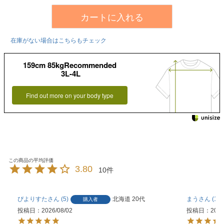
カートに入れる
在庫がない場合はこちらもチェック
159cm 85kgRecommended
3L-4L
Find out more on your body type
3.80
10
ぴよりすた
5
北海道
20代
まう
11
購入者
投稿日
2026/08/02
投稿日
2026