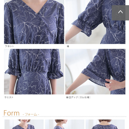
ページトッ
ページトッ
プへ
プへ