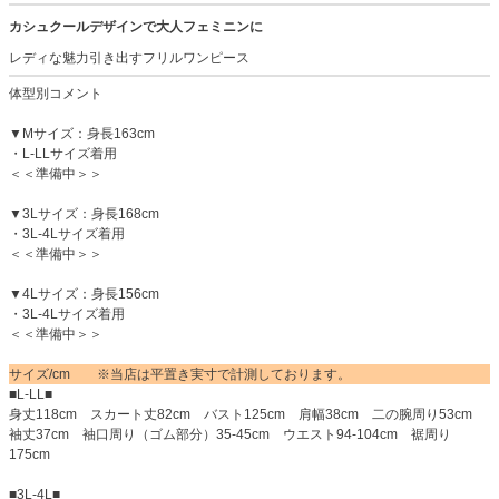
カシュクールデザインで大人フェミニンに
レディな魅力引き出すフリルワンピース
体型別コメント
▼Mサイズ：身長163cm
・L-LLサイズ着用
＜＜準備中＞＞
▼3Lサイズ：身長168cm
・3L-4Lサイズ着用
＜＜準備中＞＞
▼4Lサイズ：身長156cm
・3L-4Lサイズ着用
＜＜準備中＞＞
サイズ/cm ※当店は平置き実寸で計測しております。
■L-LL■
身丈118cm スカート丈82cm バスト125cm 肩幅38cm 二の腕周り53cm
袖丈37cm 袖口周り（ゴム部分）35-45cm ウエスト94-104cm 裾周り
175cm
■3L-4L■