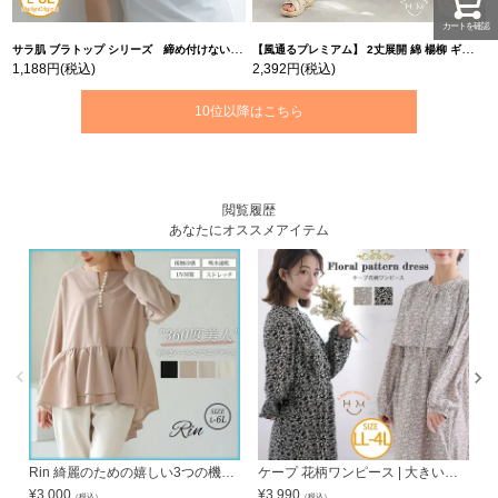
カートを確認
サラ肌 ブラトップ シリーズ 締め付けない リブ タンクトップ | 大きいサイズの通販ならハッピーマリリン
【風通るプレミアム】 2丈展開 綿 楊柳 ギャザー フレア スカンツ 【ウェストゴム】 | 大きいサイズの通販ならハッピーマリリン
1,188円
(税込)
2,392円
(税込)
10位以降はこちら
閲覧履歴
あなたにオススメアイテム
Rin 綺麗のための嬉しい3つの機能! カットジョーゼット パール付 ペプラムブラウス オフィス 着やせ 体型カバー ビジネス ママ 接触冷感 | 大きいサイズの通販ならハッピーマリリン
ケープ 花柄ワンピース | 大きいサイズの通販ならハッピーマリリン
¥
3,000
¥
3,990
¥
（税込）
（税込）