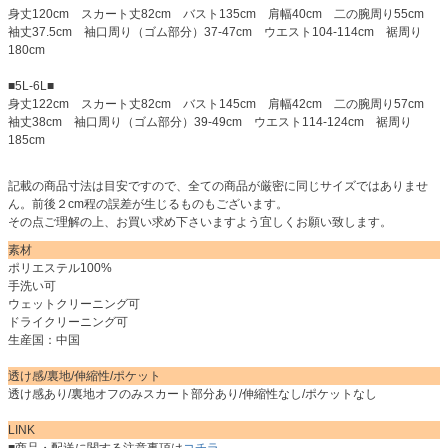
身丈120cm スカート丈82cm バスト135cm 肩幅40cm 二の腕周り55cm
袖丈37.5cm 袖口周り（ゴム部分）37-47cm ウエスト104-114cm 裾周り
180cm
■5L-6L■
身丈122cm スカート丈82cm バスト145cm 肩幅42cm 二の腕周り57cm
袖丈38cm 袖口周り（ゴム部分）39-49cm ウエスト114-124cm 裾周り
185cm
記載の商品寸法は目安ですので、全ての商品が厳密に同じサイズではありませ
ん。前後２cm程の誤差が生じるものもございます。
その点ご理解の上、お買い求め下さいますよう宜しくお願い致します。
素材
ポリエステル100%
手洗い可
ウェットクリーニング可
ドライクリーニング可
生産国：中国
透け感/裏地/伸縮性/ポケット
透け感あり/裏地オフのみスカート部分あり/伸縮性なし/ポケットなし
LINK