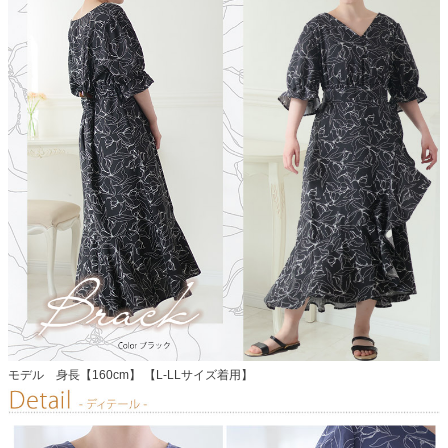
モデル 身長【160cm】 【L-LLサイズ着用】