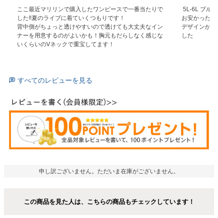
ここ最近マリリンで購入したワンピースで一番当たりで
 5L-6L ブルー

した‼️夏のライブに着ていくつもりです！

お安かったの
背中側がちょっと透けやすいので透けても大丈夫なイン
デザインが予
ナーを用意するのがよいかも！胸元もだらしなく感じな
した
いくらいのVネックで重宝してます！
すべてのレビューを見る
申し訳ございません。ただいま在庫がございません。
この商品を見た人は、こちらの商品もチェックしています！