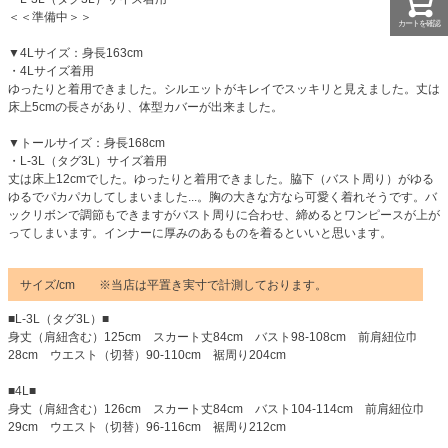
＜＜準備中＞＞
カートを確認
▼4Lサイズ：身長163cm
・4Lサイズ着用
ゆったりと着用できました。シルエットがキレイでスッキリと見えました。丈は
床上5cmの長さがあり、体型カバーが出来ました。
▼トールサイズ：身長168cm
・L-3L（タグ3L）サイズ着用
丈は床上12cmでした。ゆったりと着用できました。脇下（バスト周り）がゆる
ゆるでパカパカしてしまいました...。胸の大きな方なら可愛く着れそうです。バ
ックリボンで調節もできますがバスト周りに合わせ、締めるとワンピースが上が
ってしまいます。インナーに厚みのあるものを着るといいと思います。
サイズ/cm ※当店は平置き実寸で計測しております。
■L-3L（タグ3L）■
身丈（肩紐含む）125cm スカート丈84cm バスト98-108cm 前肩紐位巾
28cm ウエスト（切替）90-110cm 裾周り204cm
■4L■
身丈（肩紐含む）126cm スカート丈84cm バスト104-114cm 前肩紐位巾
29cm ウエスト（切替）96-116cm 裾周り212cm