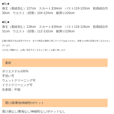
■5L■
身丈（肩紐含む）127cm スカート丈84cm バスト110-120cm 前肩紐位巾
30cm ウエスト（切替）104-124cm 裾周り220cm
■6L■
身丈（肩紐含む）128cm スカート丈84cm バスト116-126cm 前肩紐位巾
31cm ウエスト（切替）112-132cm 裾周り228cm
記載の商品寸法は目安ですので、全ての商品が厳密に同じサイズではありません。前後２cm程の誤差が生じるものもご
ざいます。
その点ご理解の上、お買い求め下さいますよう宜しくお願い致します。
素材
ポリエステル100%
手洗い可
ウェットクリーニング可
ドライクリーニング可
生産国：中国
透け感/裏地/伸縮性/ポケット
透け感なし/裏地なし/伸縮性なし/ポケットなし