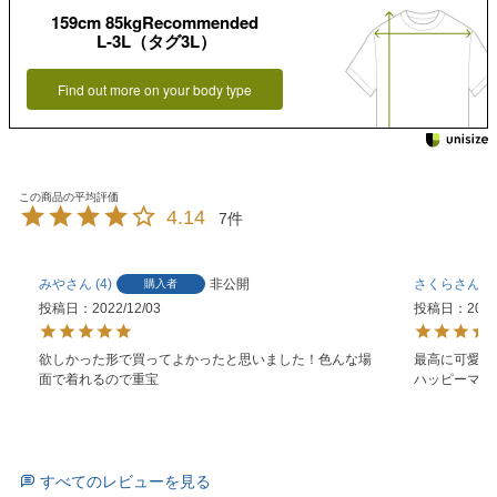
159cm 85kgRecommended
L-3L（タグ3L）
Find out more on your body type
4.14
7
みや
4
非公開
さくら
1
購入者
投稿日
2022/12/03
投稿日
2022
欲しかった形で買ってよかったと思いました！色んな場
最高に可愛いで
面で着れるので重宝
ハッピーマリ
すべてのレビューを見る