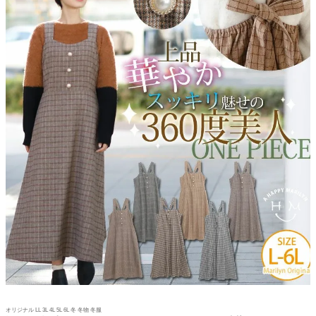
オリジナル LL 3L 4L 5L 6L 冬 冬物 冬服