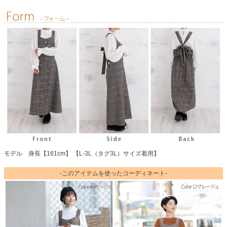
モデル 身長【161cm】 【L-3L（タグ3L）サイズ着用】
-このアイテムを使ったコーディネート-