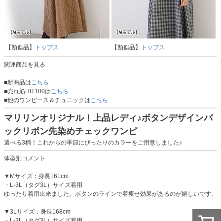
【類似品】
トップス
【類似品】
トップス
関連商品を見る
■新商品は
こちら
■売れ筋HIT100は
こちら
■他のワンピース＆チュニックは
こちら
マリリンオリジナル！上品レディ♪ボタンデザインバ
ックリボン先染めチェックワンピ
選べる3柄！これからの季節にぴったりのカラーをご用意しました♪
体型別コメント
▼Mサイズ：身長161cm
・L-3L（タグ3L）サイズ着用
ゆったり着用出来ました。ボタンのラインで着痩せ効果があるのが嬉しいです。
▼3Lサイズ：身長168cm
・L-3L（タグ3L）サイズ着用