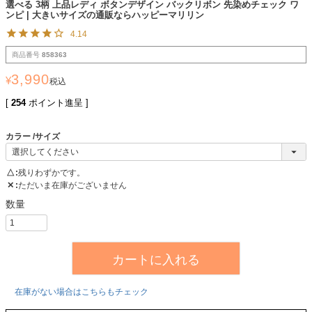
選べる 3柄 上品レディ ボタンデザイン バックリボン 先染めチェック ワ
ンピ | 大きいサイズの通販ならハッピーマリリン
4.14
商品番号
858363
3,990
¥
税込
[
254
ポイント進呈 ]
カラー
サイズ
△
残りわずかです。
✕
ただいま在庫がございません
カートに入れる
在庫がない場合はこちらもチェック