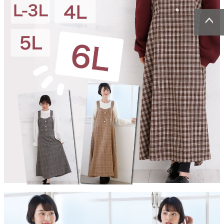
ページトッ
ページトッ
プへ
プへ