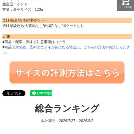
生産国：インド
カートを確認
重量：最小サイズ：120g
透け感/裏地/伸縮性/ポケット
透け感淡色あり/裏地なし/伸縮性なし/ポケットなし
LINK
■商品・配送に関する注意事項は
コチラ
■
商品開封の際、染料のニオイが気になる場合は、こちらの方法をお試しくださ
い。
総合ランキング
集計期間：2026/7/27～2026/8/2