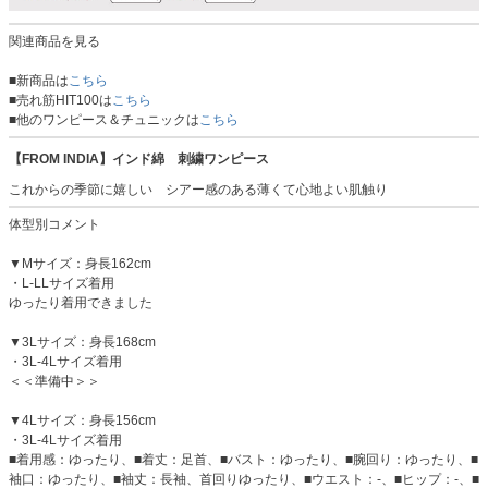
関連商品を見る
■新商品は
こちら
■売れ筋HIT100は
こちら
■他のワンピース＆チュニックは
こちら
【FROM INDIA】インド綿 刺繍ワンピース
これからの季節に嬉しい シアー感のある薄くて心地よい肌触り
体型別コメント
▼Mサイズ：身長162cm
・L-LLサイズ着用
ゆったり着用できました
▼3Lサイズ：身長168cm
・3L-4Lサイズ着用
＜＜準備中＞＞
▼4Lサイズ：身長156cm
・3L-4Lサイズ着用
■着用感：ゆったり、■着丈：足首、■バスト：ゆったり、■腕回り：ゆったり、■
袖口：ゆったり、■袖丈：長袖、首回りゆったり、■ウエスト：-、■ヒップ：-、■