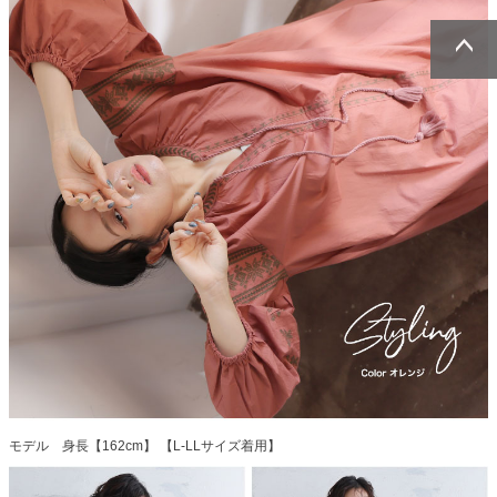
ページトッ
ページトッ
プへ
プへ
モデル 身長【162cm】 【L-LLサイズ着用】