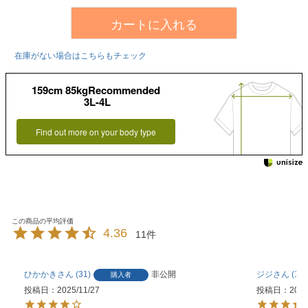
カートに入れる
在庫がない場合はこちらもチェック
159cm 85kgRecommended
3L-4L
Find out more on your body type
4.36
11
ひかかき
31
非公開
ジジ
1
購入者
投稿日
2025/11/27
投稿日
2025