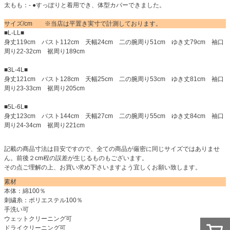
太もも：- ●すっぽりと着用でき、体型カバーできました。
サイズ/cm ※当店は平置き実寸で計測しております。
■L-LL■
身丈119cm バスト112cm 天幅24cm 二の腕周り51cm ゆき丈79cm 袖口
周り22-32cm 裾周り189cm
■3L-4L■
身丈121cm バスト128cm 天幅25cm 二の腕周り53cm ゆき丈81cm 袖口
周り23-33cm 裾周り205cm
■5L-6L■
身丈123cm バスト144cm 天幅27cm 二の腕周り55cm ゆき丈84cm 袖口
周り24-34cm 裾周り221cm
記載の商品寸法は目安ですので、全ての商品が厳密に同じサイズではありませ
ん。前後２cm程の誤差が生じるものもございます。
その点ご理解の上、お買い求め下さいますよう宜しくお願い致します。
素材
本体：綿100％
刺繍糸：ポリエステル100％
手洗い可
ウェットクリーニング可
ドライクリーニング可