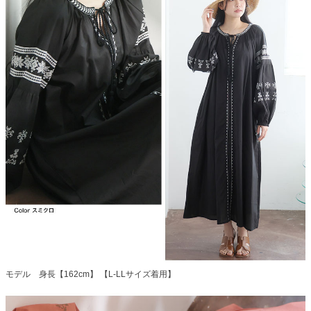
モデル 身長【162cm】 【L-LLサイズ着用】