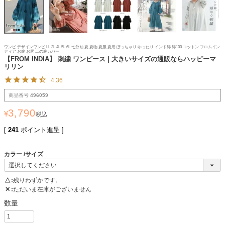
ワンピ デザインワンピ LL 3L 4L 5L 6L 七分袖 夏 夏物 夏服 夏用 ぽっちゃり ゆったり インド綿 綿100 コットン フロムイン
ディア お腹 お尻 二の腕カバー
【FROM INDIA】 刺繍 ワンピース | 大きいサイズの通販ならハッピーマ
リリン
4.36
商品番号
496059
3,790
¥
税込
[
241
ポイント進呈 ]
カラー
サイズ
△
残りわずかです。
✕
ただいま在庫がございません