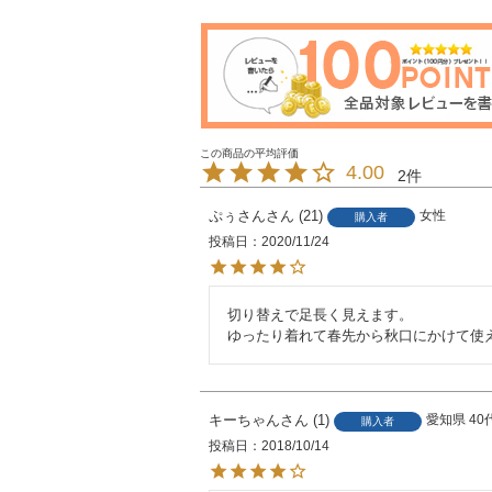
4.00
2
ぷぅさん
21
女性
購入者
投稿日
2020/11/24
切り替えで足長く見えます。

ゆったり着れて春先から秋口にかけて使
キーちゃん
1
愛知県
40
購入者
投稿日
2018/10/14