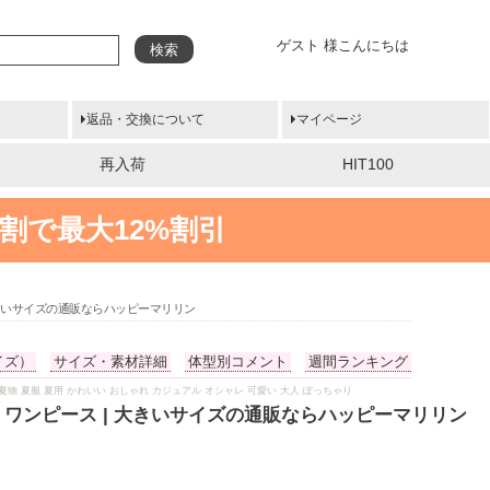
ゲスト 様こんにちは
検索
返品・交換について
マイページ
再入荷
HIT100
割で最大12%割引
 大きいサイズの通販ならハッピーマリリン
イズ）
サイズ・素材詳細
体型別コメント
週間ランキング
7L 夏 夏物 夏服 夏用 かわいい おしゃれ カジュアル オシャレ 可愛い 大人 ぽっちゃり
ン ワンピース | 大きいサイズの通販ならハッピーマリリン