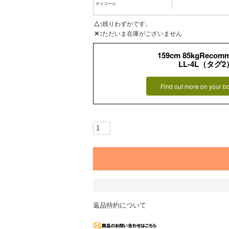
チャコール
△
残りわずかです。
✕
ただいま在庫がございません
159cm 85kgRecom
LL-4L（タグ2
Find out more on your b
返品特約について