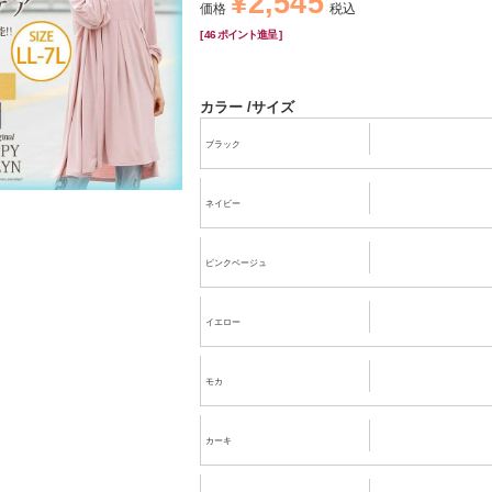
¥
2,545
価格
税込
[
46
ポイント進呈 ]
カラー
サイズ
ブラック
ネイビー
ピンクベージュ
イエロー
モカ
カーキ