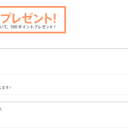
えます♪
代