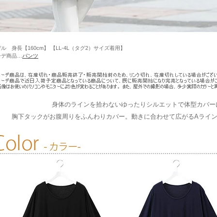
ル 身長【160cm】 【LL-4L（タグ2）サイズ着用】
ーデ商品…
パンツ
身体のラインを拾わないゆったりシルエットで体型カバー
胸下タックがお腹周りをふんわりカバー。動きに合わせて広がるAライ