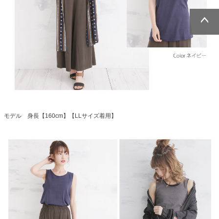
ページトッ
ページトッ
プへ
プへ
モデル 身長【160cm】【LLサイズ着用】