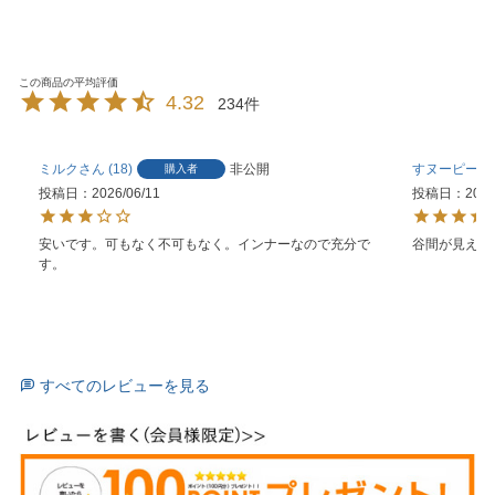
4.32
234
ミルク
18
非公開
すヌーピー
購入者
投稿日
2026/06/11
投稿日
2026
安いです。可もなく不可もなく。インナーなので充分で
谷間が見える
す。
すべてのレビューを見る