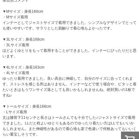
体型別コメント
▼Mサイズ：身長160cm
・Mサイズ着用
インナーとしてジャストサイズで着用できました。シンプルなデザインでとって
も使いやすいです。サラリとした肌触りで着心地もよかったです。
▼3Lサイズ：身長168cm
・3Lサイズ着用
ほどよくゆとりをもって着用することができました。インナーにぴったりだと思
います。
▼4Lサイズ：身長163cm
・4Lサイズ着用
ゆったり着用できました。良い具合に伸縮して、自分のサイズに合ってくれま
す。ストレスを感じる所はありません。インナーなどで使う場合や、ピタッと着
たいときはもうワンサイズ落としても良いかもしれませんね。絶対買いの1枚で
すね♪
▼トールサイズ：身長168cm
・Lサイズ着用
丈は腰骨下11センチと長さはトールさんでも十分でした♪ジャストサイズで着用
できました。LLだと程よいゆとりもあるのでゆったり着たい方はLLでもいいか
もしれません。また伸縮性があるので着心地も楽で色違いで何枚あってもいいく
らい重宝しそうです。