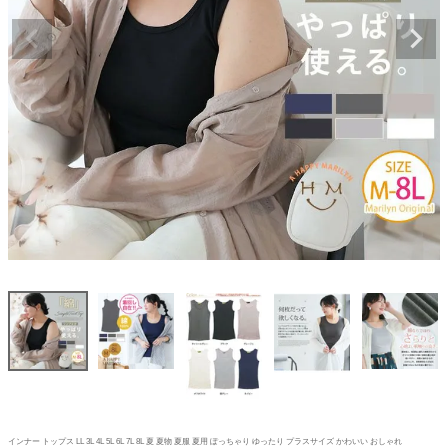
インナー トップス LL 3L 4L 5L 6L 7L 8L 夏 夏物 夏服 夏用 ぽっちゃり ゆったり プラスサイズ かわいい おしゃれ