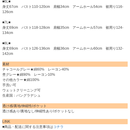
■6L■
身丈67cm バスト110-120cm 肩幅34cm アームホール54cm 裾周り116-
126cm
■7L■
身丈69cm バスト118-128cm 肩幅35cm アームホール57cm 裾周り124-
134cm
■8L■
身丈69cm バスト126-136cm 肩幅36cm アームホール60cm 裾周り132-
142cm
素材
チャコールグレー★綿60% レーヨン40%
杢グレー★綿90% レーヨン10%
その他カラー★綿100%
手洗い可
ウェットクリーニング可
生産国：バングラデシュ
透け感/裏地/伸縮性/ポケット
透け感あり/裏地なし/伸縮性あり/ポケットなし
LINK
■商品・配送に関する注意事項は
コチラ