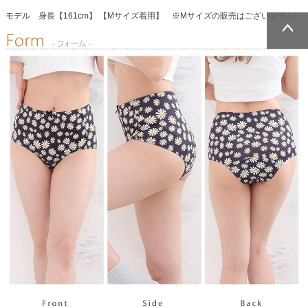
モデル 身長【161cm】 【Mサイズ着用】 ※Mサイズの販売はございません。
ページトッ
ページトッ
プへ
プへ