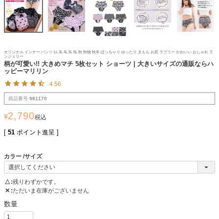
オリジナル インナー パンツ LL 3L 4L 5L 6L 秋 秋物 秋冬 ぽっちゃり ゆったり 太もも お尻 ラブリー かわいい おしゃれ ラ
ンジェリー
柄が可愛い!! 大きめマチ 5枚セット ショーツ | 大きいサイズの通販ならハ
ッピーマリリン
4.56
商品番号
981170
2,790
¥
税込
[
51
ポイント進呈 ]
カラー
サイズ
△
残りわずかです。
✕
ただいま在庫がございません