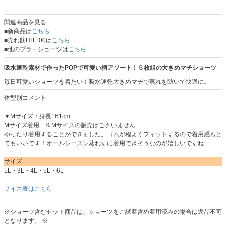
関連商品を見る
■新商品は
こちら
■売れ筋HIT100は
こちら
■他のブラ・ショーツは
こちら
吸水速乾素材で作ったPOPで可愛い柄アソート！５枚組の大きめマチショーツ
毎日可愛いショーツを着たい！吸水速乾大きめマチで蒸れを防いで快適に。
体型別コメント
▼Mサイズ：身長161cm
Mサイズ着用 ※Mサイズの販売はございません
ゆったり着用することができました。ゴムが程よくフィットするので着用感もと
てもいいです！オールシーズン蒸れずに着用できそうなのが嬉しいですね
サイズ
LL・3L・4L・5L・6L
サイズ表はこちら
※ショーツ含むセット商品は、ショーツをご試着含め着用済みの場合は返品不可
となります。 ※