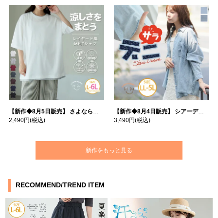
【新作◆8月5日販売】 さよなら猛暑 涼しさを着る 遮熱 接触冷感 吸水・速乾 五分袖 コンフォートメッシュ 配色レイヤード 風ゆる Tシャツ | 大きいサイズの通販ならハッピーマリリン
【新作◆8月4日販売】 シアーデニムで お洒落に肌隠し | 大きいサイズの通販ならハッピーマリリン
2,490円
(税込)
3,490円
(税込)
新作をもっと見る
RECOMMEND/TREND ITEM