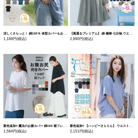
涼しくさらっと！ 綿100％ 体型カバーもお洒落も叶える 風合いコットン ゆるシルエット ドルマン | 大きいサイズの通販ならハッピーマリリン
【風通るプレミアム】 綿 楊柳 七分袖 ウエストギャザー ブラウス | 大きいサイズの通販ならハッピーマリリン
1,188円
(税込)
2,890円
(税込)
新色追加!! 魔法のお腹カバー 綿100 裾フレア Tシャツ | 大きいサイズの通販ならハッピーマリリン
新色追加!! 【ハッピーさらりん】 ウエストタック入り スッキリ魅せ コクーントップス | 大きいサイズの通販ならハッピーマリリン
1,584円
(税込)
2,151円
(税込)