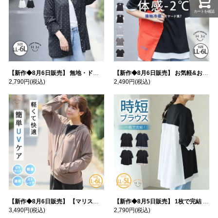
カートを確認
【新作◆8月6日販売】 無地・ドット柄から選べる 忍ばせ 活躍 シアー カーデ | 大きいサイズの通販ならハッピーマリリン
【新作◆8月6日販売】 お気軽&お手軽 選べるデザイン 接触冷感 レイヤード風 コットン トップス | 大きいサイズの通販ならハッピーマリリン
2,790円
(税込)
2,490円
(税込)
【新作◆8月6日販売】 【マリスポーツ】 運動初心者さんのための フード付き パーカー | 大きいサイズの通販ならハッピーマリリン
【新作◆8月5日販売】 1枚で完結 袖口＆バック フハク使い トップス | 大きいサイズの通販ならハッピーマリリン
3,490円
(税込)
2,790円
(税込)