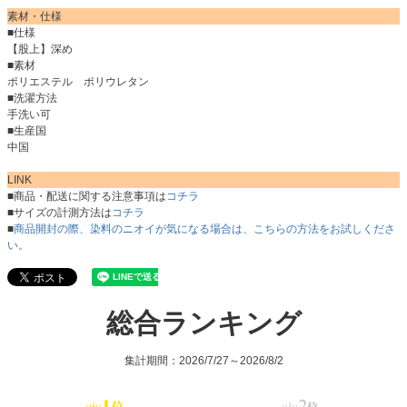
素材・仕様
■仕様
【股上】深め
■素材
ポリエステル ポリウレタン
■洗濯方法
手洗い可
■生産国
中国
LINK
■商品・配送に関する注意事項は
コチラ
■サイズの計測方法は
コチラ
■
商品開封の際、染料のニオイが気になる場合は、こちらの方法をお試しくださ
い。
総合ランキング
集計期間：2026/7/27～2026/8/2