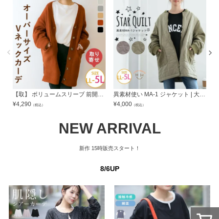
【取】 ボリュームスリーブ 前開き カーディガン シンプル vネック | 大きいサイズの通販ならハッピーマリリン
異素材使い MA-1 ジャケット | 大きいサイズの通販ならハッピーマリリン
¥
4,290
¥
4,000
¥
（税込）
（税込）
NEW ARRIVAL
新作
15時販売スタート！
8/6UP