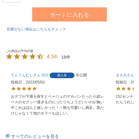
カートに入れる
在庫がない場合はこちらもチェック
4.56
18
てんてんむし
52
非公開
まさみ
3
購入者
投稿日
2023/05/02
投稿日
2023
おデブが下着を探すとベージュのデカパンだったり総レ
151センチ
ースのセクシー過ぎるのだったりちょうどいいのが無い
たらうれしい
中これはほんと嬉しかった！！柄も可愛いし満足。黒だ
けじゃなくて他のカラーもほしい。
すべてのレビューを見る