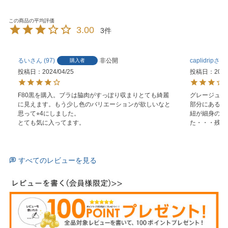
3.00
3
るい
97
非公開
caplidrip
購入者
投稿日
2024/04/25
投稿日
2021
F80黒を購入。ブラは脇肉がすっぽり収まりとても綺麗
グレージュの
に見えます。もう少し色のバリエーションが欲しいなと
部分にあるレ
思って⭐︎4にしました。

紐が細身のた
とても気に入ってます。
た・・・残念
すべてのレビューを見る