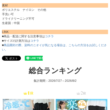
素材
ポリエステル ナイロン その他
手洗い可
ドライクリーニング不可
生産国：中国
LINK
■商品・配送に関する注意事項は
コチラ
■サイズの計測方法は
コチラ
■
商品開封の際、染料のニオイが気になる場合は、こちらの方法をお試しくださ
い。
総合ランキング
集計期間：2026/7/27～2026/8/2