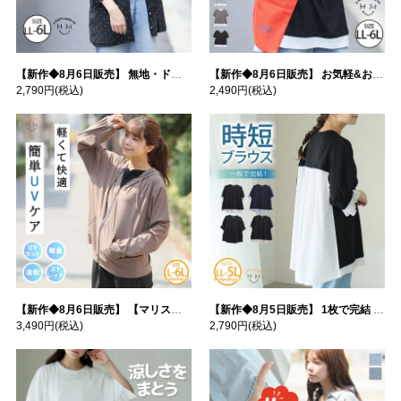
【新作◆8月6日販売】 無地・ドット柄から選べる 忍ばせ 活躍 シアー カーデ | 大きいサイズの通販ならハッピーマリリン
【新作◆8月6日販売】 お気軽&お手軽 選べるデザイン 接触冷感 レイヤード風 コットン トップス | 大きいサイズの通販ならハッピーマリリン
2,790円
(税込)
2,490円
(税込)
【新作◆8月6日販売】 【マリスポーツ】 運動初心者さんのための フード付き パーカー | 大きいサイズの通販ならハッピーマリリン
【新作◆8月5日販売】 1枚で完結 袖口＆バック フハク使い トップス | 大きいサイズの通販ならハッピーマリリン
3,490円
(税込)
2,790円
(税込)