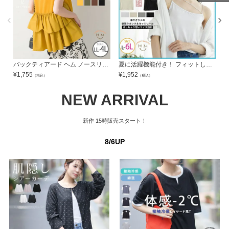
ページトッ
ページトッ
プへ
プへ
バックティアード ヘム ノースリーブ | 大きいサイズの通販ならハッピーマリリン
夏に活躍機能付き！ フィットしないから嬉しい！ 華やぎ美人な欲ばり タンクトップ & キャミソール | 大きいサイズの通販ならハッピーマリリン
¥
1,755
¥
1,952
¥
（税込）
（税込）
NEW ARRIVAL
新作
15時販売スタート！
8/6UP