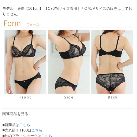
モデル 身長【161cm】 【C70/Mサイズ着用】＊C70/Mサイズの販売はしてお
りません。
関連商品を見る
■新商品は
こちら
■売れ筋HIT100は
こちら
■他のブラ・ショーツは
こちら