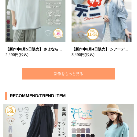
【新作◆8月5日販売】 さよなら猛暑 涼しさを着る 遮熱 接触冷感 吸水・速乾 五分袖 コンフォートメッシュ 配色レイヤード 風ゆる Tシャツ | 大きいサイズの通販ならハッピーマリリン
【新作◆8月4日販売】 シアーデニムで お洒落に肌隠し | 大きいサイズの通販ならハッピーマリリン
2,490円
(税込)
3,490円
(税込)
新作をもっと見る
RECOMMEND/TREND ITEM