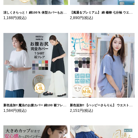
涼しくさらっと！ 綿100％ 体型カバーもお洒落も叶える 風合いコットン ゆるシルエット ドルマン | 大きいサイズの通販ならハッピーマリリン
【風通るプレミアム】 綿 楊柳 七分袖 ウエストギャザー ブラウス | 大きいサイズの通販ならハッピーマリリン
1,188円
(税込)
2,890円
(税込)
新色追加!! 魔法のお腹カバー 綿100 裾フレア Tシャツ | 大きいサイズの通販ならハッピーマリリン
新色追加!! 【ハッピーさらりん】 ウエストタック入り スッキリ魅せ コクーントップス | 大きいサイズの通販ならハッピーマリリン
1,584円
(税込)
2,151円
(税込)