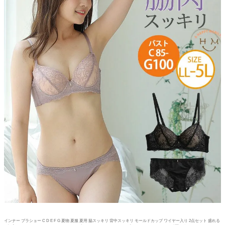
インナー ブラショー C D E F G 夏物 夏服 夏用 脇スッキリ 背中スッキリ モールドカップ ワイヤー入り 2点セット 盛れる