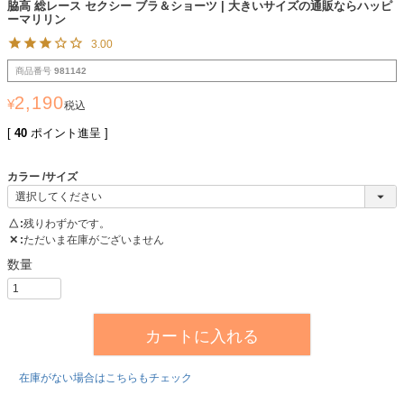
脇高 総レース セクシー ブラ＆ショーツ | 大きいサイズの通販ならハッピ
ーマリリン
3.00
商品番号
981142
2,190
¥
税込
[
40
ポイント進呈 ]
カラー
サイズ
△
残りわずかです。
✕
ただいま在庫がございません
カートに入れる
在庫がない場合はこちらもチェック