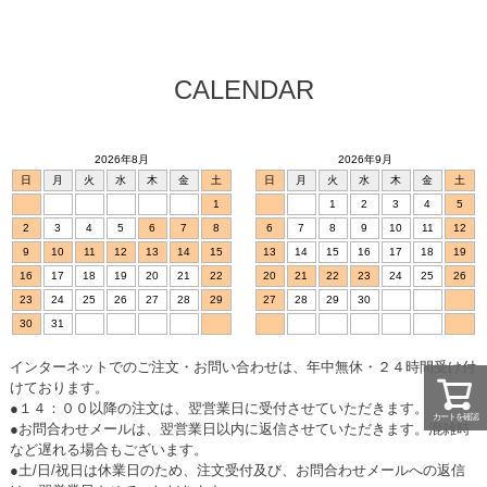
CALENDAR
2026年8月
2026年9月
日
月
火
水
木
金
土
日
月
火
水
木
金
土
1
1
2
3
4
5
2
3
4
5
6
7
8
6
7
8
9
10
11
12
9
10
11
12
13
14
15
13
14
15
16
17
18
19
16
17
18
19
20
21
22
20
21
22
23
24
25
26
23
24
25
26
27
28
29
27
28
29
30
30
31
インターネットでのご注文・お問い合わせは、年中無休・２４時間受け付
けております。
●１４：００以降の注文は、翌営業日に受付させていただきます。
カートを確認
●お問合わせメールは、翌営業日以内に返信させていただきます。混雑時
など遅れる場合もございます。
●土/日/祝日は休業日のため、注文受付及び、お問合わせメールへの返信