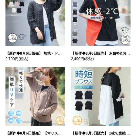
【新作◆8月6日販売】 無地・ドット柄から選べる 忍ばせ 活躍 シアー カーデ | 大きいサイズの通販ならハッピーマリリン
【新作◆8月6日販売】 お気軽&お手軽 選べるデザイン 接触冷感 レイヤード風 コットン トップス | 大きいサイズの通販ならハッピーマリリン
2,790円
(税込)
2,490円
(税込)
【新作◆8月6日販売】 【マリスポーツ】 運動初心者さんのための フード付き パーカー | 大きいサイズの通販ならハッピーマリリン
【新作◆8月5日販売】 1枚で完結 袖口＆バック フハク使い トップス | 大きいサイズの通販ならハッピーマリリン