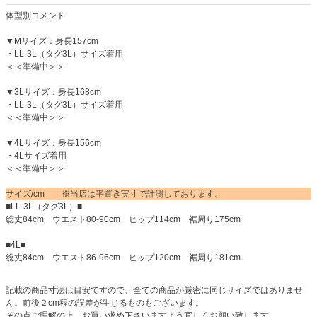
体型別コメント
▼Mサイズ：身長157cm
・LL-3L（タグ3L）サイズ着用
＜＜準備中＞＞
▼3Lサイズ：身長168cm
・LL-3L（タグ3L）サイズ着用
＜＜準備中＞＞
▼4Lサイズ：身長156cm
・4Lサイズ着用
＜＜準備中＞＞
サイズ/cm ※当店は平置き実寸で計測しております。
■LL-3L（タグ3L）■
総丈84cm ウエスト80-90cm ヒップ114cm 裾周り175cm
■4L■
総丈84cm ウエスト86-96cm ヒップ120cm 裾周り181cm
記載の商品寸法は目安ですので、全ての商品が厳密に同じサイズではありませ
ん。前後２cm程の誤差が生じるものもございます。
その点ご理解の上、お買い求め下さいますよう宜しくお願い致します。