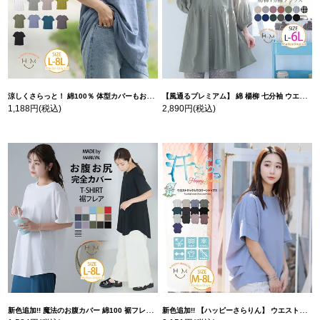
涼しくさらっと！ 綿100％ 体型カバーもお洒落も叶える 風合いコットン ゆるシルエット ドルマン | 大きいサイズの通販ならハッピーマリリン
【風通るプレミアム】 綿 楊柳 七分袖 ウエストギャザー ブラウス | 大きいサイズの通販ならハッピーマリリン
1,188円
(税込)
2,890円
(税込)
新色追加!! 魔法のお腹カバー 綿100 裾フレア Tシャツ | 大きいサイズの通販ならハッピーマリリン
新色追加!! 【ハッピーさらりん】 ウエストタック入り スッキリ魅せ コクーントップス | 大きいサイズの通販ならハッピーマリリン