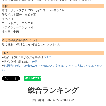
素材
本体：ポリエステル73％ 綿23％ レーヨン4％
飾りベルト部分：合成皮革
手洗い可
ウェットクリーニング可
ドライクリーニング不可
生産国：中国
透け感/裏地/伸縮性/ポケット
透け感あり/裏地なし/伸縮性なし/ポケットなし
LINK
■商品・配送に関する注意事項は
コチラ
■サイズの計測方法は
コチラ
■
商品開封の際、染料のニオイが気になる場合は、こちらの方法をお試しくださ
い。
総合ランキング
集計期間：2026/7/27～2026/8/2