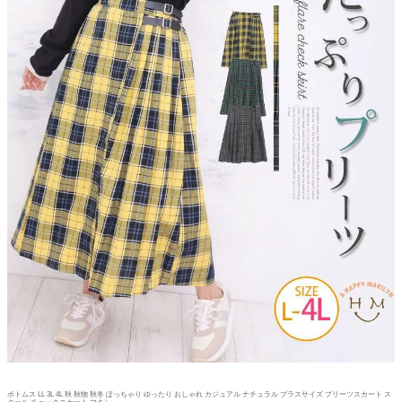
ボトムス LL 3L 4L 秋 秋物 秋冬 ぽっちゃり ゆったり おしゃれ カジュアル ナチュラル プラスサイズ プリーツスカート ス