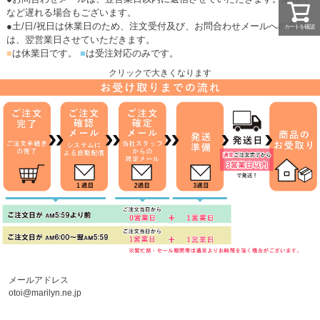
など遅れる場合もございます。
●土/日/祝日は休業日のため、注文受付及び、お問合わせメールへの返信
カートを確認
は、翌営業日させていただきます。
■
は休業日です。
■
は受注対応のみです。
クリックで大きくなります
メールアドレス
otoi@marilyn.ne.jp