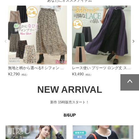
あなたにオススメアイテム
無地と柄から選べる!! シフォン ジョーゼット ロング丈 プリーツ スカート
レース使い プリーツ ロング丈 スカート
¥
2,790
¥
3,490
¥
（税込）
（税込）
NEW ARRIVAL
ページトッ
ページトッ
プへ
プへ
新作
15時販売スタート！
8/6UP