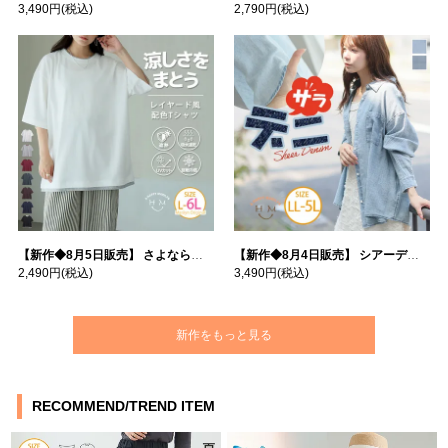
3,490円
(税込)
2,790円
(税込)
【新作◆8月5日販売】 さよなら猛暑 涼しさを着る 遮熱 接触冷感 吸水・速乾 五分袖 コンフォートメッシュ 配色レイヤード 風ゆる Tシャツ | 大きいサイズの通販ならハッピーマリリン
【新作◆8月4日販売】 シアーデニムで お洒落に肌隠し | 大きいサイズの通販ならハッピーマリリン
2,490円
(税込)
3,490円
(税込)
新作をもっと見る
RECOMMEND/TREND ITEM