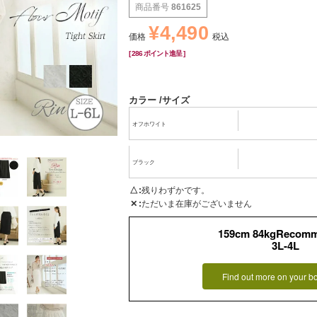
商品番号
861625
¥
4,490
価格
税込
[
286
ポイント進呈 ]
カラー
サイズ
オフホワイト
ブラック
△
残りわずかです。
✕
ただいま在庫がございません
159cm 84kgRecom
3L-4L
Find out more on your b