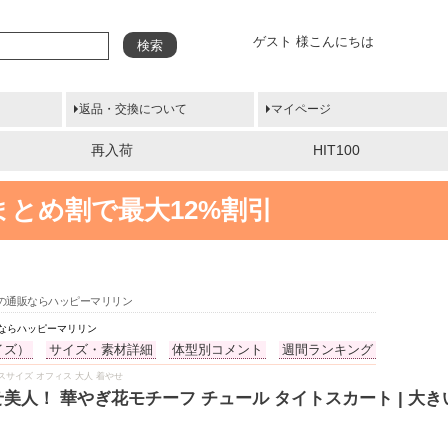
ゲスト 様こんにちは
検索
返品・交換について
マイページ
再入荷
HIT100
まとめ割で最大12%割引
イズの通販ならハッピーマリリン
販ならハッピーマリリン
イズ）
サイズ・素材詳細
体型別コメント
週間ランキング
 プラスサイズ オフィス 大人 着やせ
せ美人！ 華やぎ花モチーフ チュール タイトスカート | 大