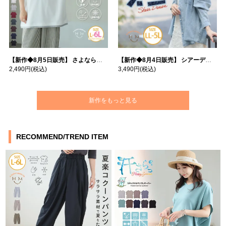
【新作◆8月5日販売】 さよなら猛暑 涼しさを着る 遮熱 接触冷感 吸水・速乾 五分袖 コンフォートメッシュ 配色レイヤード 風ゆる Tシャツ | 大きいサイズの通販ならハッピーマリリン
【新作◆8月4日販売】 シアーデニムで お洒落に肌隠し | 大きいサイズの通販ならハッピーマリリン
2,490円
(税込)
3,490円
(税込)
新作をもっと見る
RECOMMEND/TREND ITEM