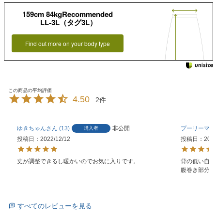
159cm 84kgRecommended
LL-3L（タグ3L）
Find out more on your body type
4.50
2
ゆきちゃん
13
非公開
プーリーママ
購入者
投稿日
2022/12/12
投稿日
2022
丈が調整できるし暖かいのでお気に入りです。
背の低い自分
腹巻き部分も
すべてのレビューを見る