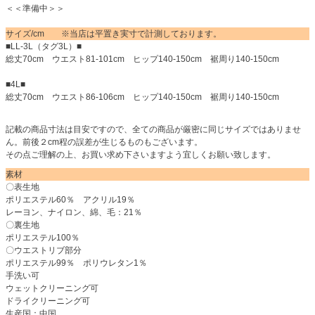
＜＜準備中＞＞
サイズ/cm ※当店は平置き実寸で計測しております。
■LL-3L（タグ3L）■
総丈70cm ウエスト81-101cm ヒップ140-150cm 裾周り140-150cm
■4L■
総丈70cm ウエスト86-106cm ヒップ140-150cm 裾周り140-150cm
記載の商品寸法は目安ですので、全ての商品が厳密に同じサイズではありませ
ん。前後２cm程の誤差が生じるものもございます。
その点ご理解の上、お買い求め下さいますよう宜しくお願い致します。
素材
〇表生地
ポリエステル60％ アクリル19％
レーヨン、ナイロン、綿、毛：21％
〇裏生地
ポリエステル100％
〇ウエストリブ部分
ポリエステル99％ ポリウレタン1％
手洗い可
ウェットクリーニング可
ドライクリーニング可
生産国：中国