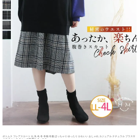
ボトムス フレアスカート LL 3L 4L 冬 冬物 冬服 ぽっちゃり ゆったり かわいい おしゃれ カジュアル ナチュラル プラスサ