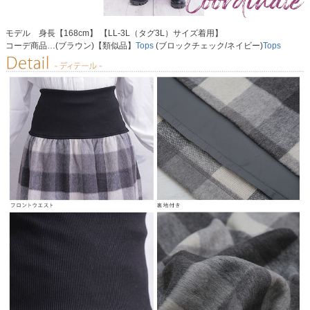
モデル 身長【168cm】 【LL-3L（タグ3L）サイズ着用】
コーデ商品…(ブラウン)【類似品】
Tops
(ブロックチェック/ネイビー)
Tops