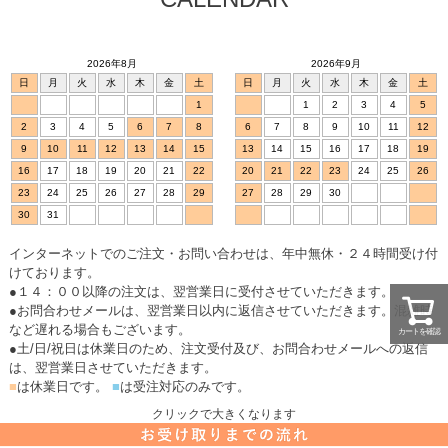
2026年8月
2026年9月
日
月
火
水
木
金
土
日
月
火
水
木
金
土
1
1
2
3
4
5
2
3
4
5
6
7
8
6
7
8
9
10
11
12
9
10
11
12
13
14
15
13
14
15
16
17
18
19
16
17
18
19
20
21
22
20
21
22
23
24
25
26
23
24
25
26
27
28
29
27
28
29
30
30
31
インターネットでのご注文・お問い合わせは、年中無休・２４時間受け付
けております。
●１４：００以降の注文は、翌営業日に受付させていただきます。
●お問合わせメールは、翌営業日以内に返信させていただきます。混雑時
など遅れる場合もございます。
カートを確認
●土/日/祝日は休業日のため、注文受付及び、お問合わせメールへの返信
は、翌営業日させていただきます。
■
は休業日です。
■
は受注対応のみです。
クリックで大きくなります