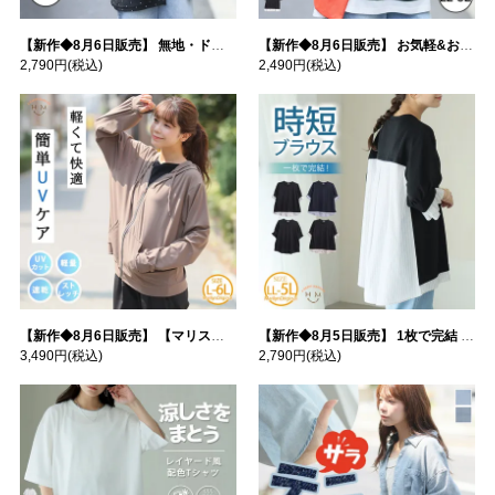
【新作◆8月6日販売】 無地・ドット柄から選べる 忍ばせ 活躍 シアー カーデ | 大きいサイズの通販ならハッピーマリリン
【新作◆8月6日販売】 お気軽&お手軽 選べるデザイン 接触冷感 レイヤード風 コットン トップス | 大きいサイズの通販ならハッピーマリリン
2,790円
(税込)
2,490円
(税込)
【新作◆8月6日販売】 【マリスポーツ】 運動初心者さんのための フード付き パーカー | 大きいサイズの通販ならハッピーマリリン
【新作◆8月5日販売】 1枚で完結 袖口＆バック フハク使い トップス | 大きいサイズの通販ならハッピーマリリン
3,490円
(税込)
2,790円
(税込)