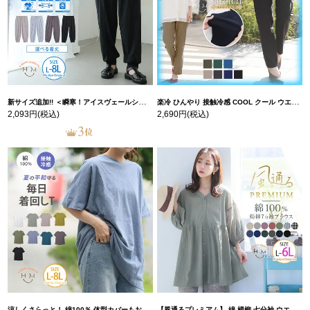
新サイズ追加!! ＜瞬寒！アイスヴェールシリーズ＞ 美脚 ジョガーパンツ 【ウェストゴム】 【ストレッチ】 | 大きいサイズの通販ならハッピーマリリン
楽冷 ひんやり 接触冷感 COOL クール ウエストゴム 楽ちん ストレッチ 美脚 レギパン 【ストレッチ】 | 大きいサイズの通販ならハッピーマリリン
2,093円
(税込)
2,690円
(税込)
涼しくさらっと！ 綿100％ 体型カバーもお洒落も叶える 風合いコットン ゆるシルエット ドルマン | 大きいサイズの通販ならハッピーマリリン
【風通るプレミアム】 綿 楊柳 七分袖 ウエストギャザー ブラウス | 大きいサイズの通販ならハッピーマリリン