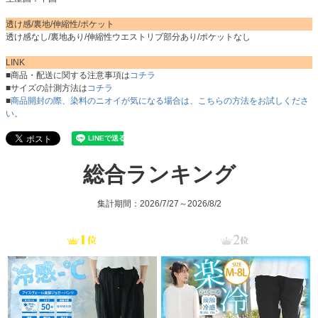
透け感/裏地/伸縮性/ポケット
透け感なし/裏地あり/伸縮性ウエストリブ部分あり/ポケットなし
LINK
■商品・配送に関する注意事項は
コチラ
■サイズの計測方法は
コチラ
■
商品開封の際、染料のニオイが気になる場合は、こちらの方法をお試しくださ
い。
総合ランキング
集計期間：2026/7/27～2026/8/2