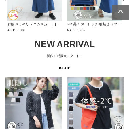
ページトッ
ページトッ
お腹 スッキリ デニムスカート | 大きいサイズの通販ならハッピーマリリン
Rin 美！ ストレッチ 細魅せ リブ タイトスカート | 大きいサイズの通販ならハッピーマリリン
プへ
プへ
¥
3,192
¥
3,990
¥
（税込）
（税込）
NEW ARRIVAL
新作
15時販売スタート！
8/6UP