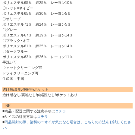
ポリエステル65％ 綿25％ レーヨン10％
〇レッド×ネイビー
ポリエステル65％ 綿30％ レーヨン5％
〇オリーブ
ポリエステル71％ 綿24％ レーヨン5％
〇グレー
ポリエステル67％ 綿19％ レーヨン14％
〇ブラック×オフ
ポリエステル61％ 綿25％ レーヨン14％
〇ダークブルー
ポリエステル63％ 綿26％ レーヨン11％
手洗い可
ウェットクリーニング可
ドライクリーニング可
生産国：中国
透け感/裏地/伸縮性/ポケット
透け感なし/裏地なし/伸縮性なし/ポケットあり
LINK
■商品・配送に関する注意事項は
コチラ
■サイズの計測方法は
コチラ
■
商品開封の際、染料のニオイが気になる場合は、こちらの方法をお試しくださ
い。