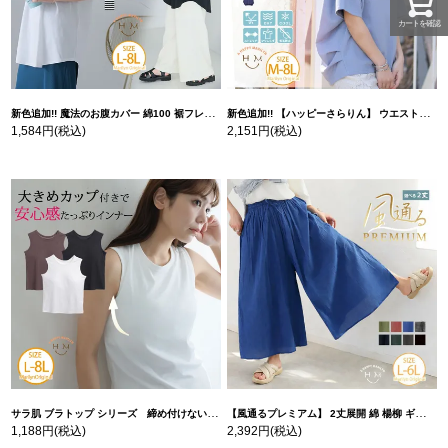
カートを確認
新色追加!! 魔法のお腹カバー 綿100 裾フレア Tシャツ | 大きいサイズの通販ならハッピーマリリン
新色追加!! 【ハッピーさらりん】 ウエストタック入り スッキリ魅せ コクーントップス | 大きいサイズの通販ならハッピーマリリン
1,584円
(税込)
2,151円
(税込)
サラ肌 ブラトップ シリーズ 締め付けない リブ タンクトップ | 大きいサイズの通販ならハッピーマリリン
【風通るプレミアム】 2丈展開 綿 楊柳 ギャザー フレア スカンツ 【ウェストゴム】 | 大きいサイズの通販ならハッピーマリリン
1,188円
(税込)
2,392円
(税込)