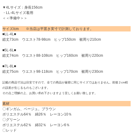
▼4Lサイズ：身長156cm
・LL-4Lサイズ着用
＜＜準備中＞＞
サイズ/cm ※当店は平置き実寸で計測しております。
■LL-4L■
総丈73cm ウエスト78-98cm ヒップ150cm 裾周り210cm
■5L-6L■
総丈74cm ウエスト88-108cm ヒップ160cm 裾周り220cm
■7L-8L■
総丈75cm ウエスト98-118cm ヒップ170cm 裾周り230cm
記載の商品寸法は目安ですので、全ての商品が厳密に同じサイズではありません。前後２cm程
の誤差が生じるものもございます。
その点ご理解の上、お買い求め下さいますよう宜しくお願い致します。
素材
〇ギンガム、ベージュ。ブラウン
ポリエステル64％ 綿26％ レーヨン10％
〇グリーン
ポリエステル62％ 綿32％ レーヨン6％
〇レッド