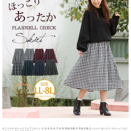
オリジナル ボトムス フレアスカート LL 3L 4L 5L 6L 7L 8L 秋 秋物 秋服 冬 冬物 冬服 ぽっちゃり ゆったり ネルシャツ おし