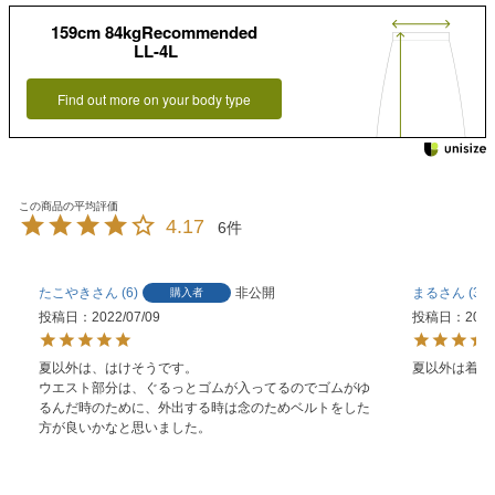
159cm 84kgRecommended
LL-4L
Find out more on your body type
4.17
6
たこやき
6
非公開
まる
3
購入者
投稿日
2022/07/09
投稿日
2021
夏以外は、はけそうです。

夏以外は着れ
ウエスト部分は、ぐるっとゴムが入ってるのでゴムがゆ
るんだ時のために、外出する時は念のためベルトをした
方が良いかなと思いました。