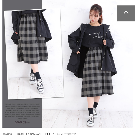
ページトッ
ページトッ
プへ
プへ
モデル 身長【162cm】 【LL-4Lサイズ着用】