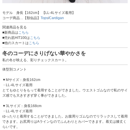
モデル 身長【162cm】 【LL-4Lサイズ着用】
コーデ商品…【類似品】
Tops
/
Cardigan
関連商品を見る
■新商品は
こちら
■売れ筋HIT100は
こちら
■他のスカートは
こちら
冬のコーデにさりげない華やかさを
私の冬が映える、彩りチェックスカート。
体型別コメント
▼Mサイズ：身長162cm
・LL-4Lサイズ着用
とてもゆとりをもって着用することができました。ウエストゴムなので私のサイ
ズ感でも大きすぎず穿く事ができました。
▼3Lサイズ：身長168cm
・LL-4Lサイズ着用
ゆったりと着用することができました。お腹周りゴムなのでリラックスして着用
できます。お尻周りはAラインなのでふんわりとカバーできます。着丈は膝丈く
らいです。