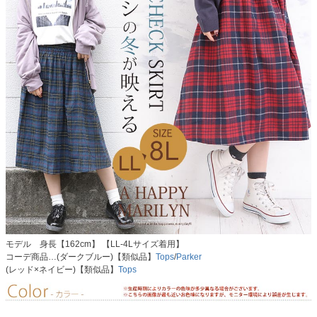
モデル 身長【162cm】 【LL-4Lサイズ着用】
コーデ商品…(ダークブルー)【類似品】
Tops
/
Parker
(レッド×ネイビー)【類似品】
Tops