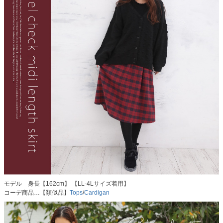
モデル 身長【162cm】 【LL-4Lサイズ着用】
コーデ商品…【類似品】
Tops
/
Cardigan