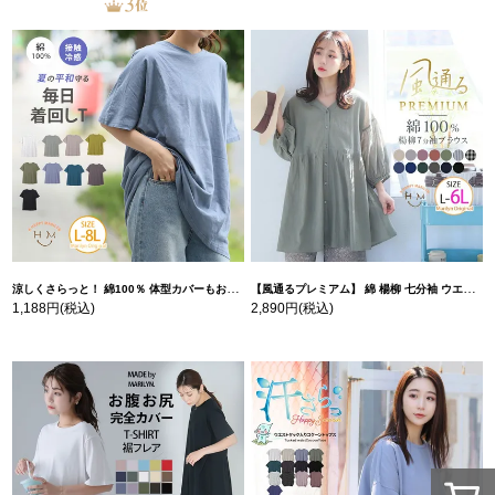
涼しくさらっと！ 綿100％ 体型カバーもお洒落も叶える 風合いコットン ゆるシルエット ドルマン | 大きいサイズの通販ならハッピーマリリン
【風通るプレミアム】 綿 楊柳 七分袖 ウエストギャザー ブラウス | 大きいサイズの通販ならハッピーマリリン
1,188円
(税込)
2,890円
(税込)